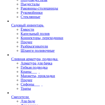
Пьедесталы
Раковины-столешницы
Рукомойники
Стеклянные
Садовый инвентарь
Ёмкости
Капельный полив
Коннекторы, переходники
Прочее
Разбрызгиватели
Шланги поливочные
Сливная арматура, подводка
Арматура для бачка
Гибкая подводка
Краны
Манжеты, прокладки
Прочее
Сифоны
Трапы
Смесители
Для биде