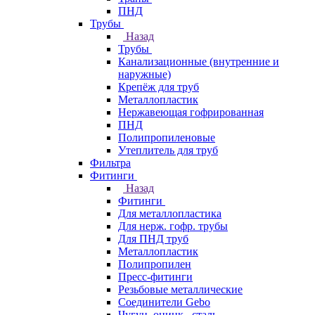
ПНД
Трубы
Назад
Трубы
Канализационные (внутренние и
наружные)
Крепёж для труб
Металлопластик
Нержавеющая гофрированная
ПНД
Полипропиленовые
Утеплитель для труб
Фильтра
Фитинги
Назад
Фитинги
Для металлопластика
Для нерж. гофр. трубы
Для ПНД труб
Металлопластик
Полипропилен
Пресс-фитинги
Резьбовые металлические
Соединители Gebo
Чугун, оцинк., сталь