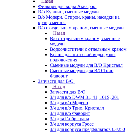
Назад
Фильтры для воды Аквафор
В/о Кувшин, сменные модули
В/о Модерн, Стирон, краны, насадки на
кран, сменны
В/о с отдельным краном, сменные модули
Назад
В/о с отдельным краном, сменные
модули
Водоочистители с отдельным краном
Краны для питьевой воды, узлы
подключения
Сменные модули для В/О Кристалл
Сменные модули для В/О Трио,
Фаворит
Запчасти для В/О
Назад
Запчасти для В/О
З/ч для в/о DWM 31, 41, 101S, 201
З/ч для в/о Модерн
З/ч для в/о Трио, Кристалл
З/ч для в/о Фаворит
З/ч для Г-обр.крана
З/ч для корпуса Гросс
З/ч для корпуса предфильтров 63/250