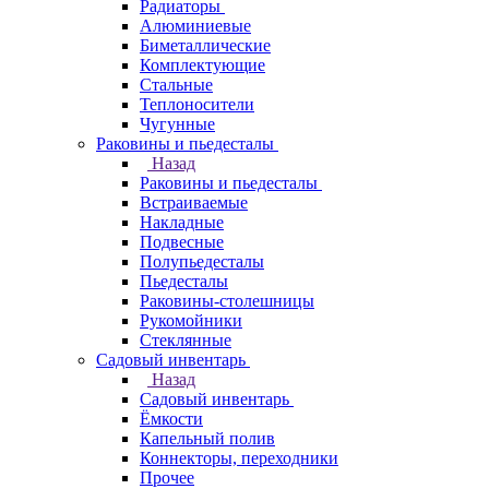
Радиаторы
Алюминиевые
Биметаллические
Комплектующие
Стальные
Теплоносители
Чугунные
Раковины и пьедесталы
Назад
Раковины и пьедесталы
Встраиваемые
Накладные
Подвесные
Полупьедесталы
Пьедесталы
Раковины-столешницы
Рукомойники
Стеклянные
Садовый инвентарь
Назад
Садовый инвентарь
Ёмкости
Капельный полив
Коннекторы, переходники
Прочее