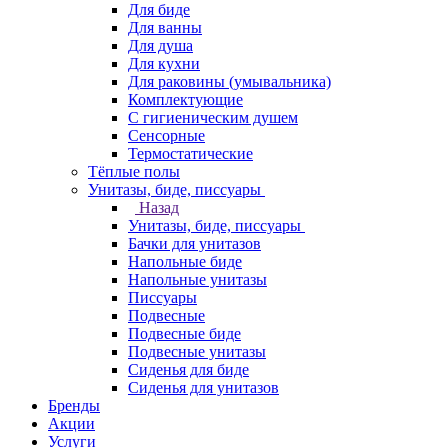
Для биде
Для ванны
Для душа
Для кухни
Для раковины (умывальника)
Комплектующие
С гигиеническим душем
Сенсорные
Термостатические
Тёплые полы
Унитазы, биде, писсуары
Назад
Унитазы, биде, писсуары
Бачки для унитазов
Напольные биде
Напольные унитазы
Писсуары
Подвесные
Подвесные биде
Подвесные унитазы
Сиденья для биде
Сиденья для унитазов
Бренды
Акции
Услуги