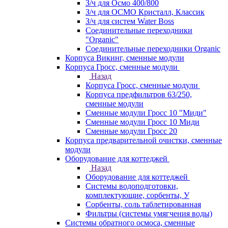
З/ч для Осмо 400/800
З/ч для ОСМО Кристалл, Классик
З/ч для систем Water Boss
Соединительные переходники
"Organic"
Соединительные переходники Organic
Корпуса Викинг, сменные модули
Корпуса Гросс, сменные модули
Назад
Корпуса Гросс, сменные модули
Корпуса предфильтров 63/250,
сменные модули
Сменные модули Гросс 10 "Миди"
Сменные модули Гросс 10 Миди
Сменные модули Гросс 20
Корпуса предварительной очистки, сменные
модули
Оборудование для коттеджей
Назад
Оборудование для коттеджей
Системы водоподготовки,
комплектующие, сорбенты, У
Сорбенты, соль таблетированная
Фильтры (системы умягчения воды)
Системы обратного осмоса, сменные