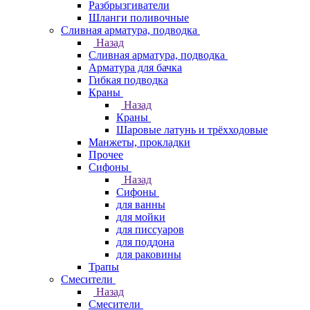
Разбрызгиватели
Шланги поливочные
Сливная арматура, подводка
Назад
Сливная арматура, подводка
Арматура для бачка
Гибкая подводка
Краны
Назад
Краны
Шаровые латунь и трёхходовые
Манжеты, прокладки
Прочее
Сифоны
Назад
Сифоны
для ванны
для мойки
для писсуаров
для поддона
для раковины
Трапы
Смесители
Назад
Смесители