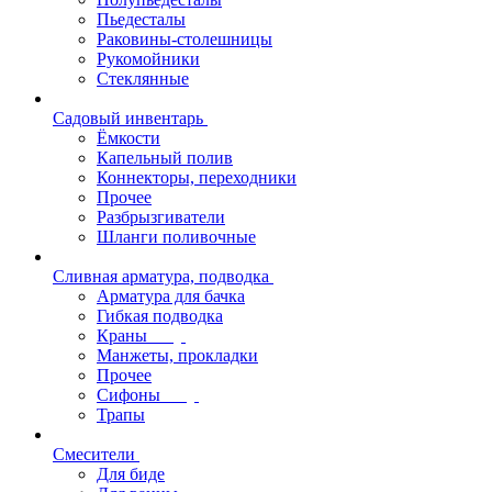
Пьедесталы
Раковины-столешницы
Рукомойники
Стеклянные
Садовый инвентарь
Ёмкости
Капельный полив
Коннекторы, переходники
Прочее
Разбрызгиватели
Шланги поливочные
Сливная арматура, подводка
Арматура для бачка
Гибкая подводка
Краны
Манжеты, прокладки
Прочее
Сифоны
Трапы
Смесители
Для биде