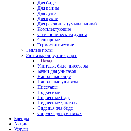
Для биде
Для ванны
Для душа
Для кухни
Для раковины (умывальника)
Комплектующие
С гигиеническим душем
Сенсорные
Термостатические
Тёплые полы
Унитазы, биде, писсуары
Назад
Унитазы, биде, писсуары
Бачки для унитазов
Напольные биде
Напольные унитазы
Писсуары
Подвесные
Подвесные биде
Подвесные унитазы
Сиденья для биде
Сиденья для унитазов
Бренды
Акции
Услуги