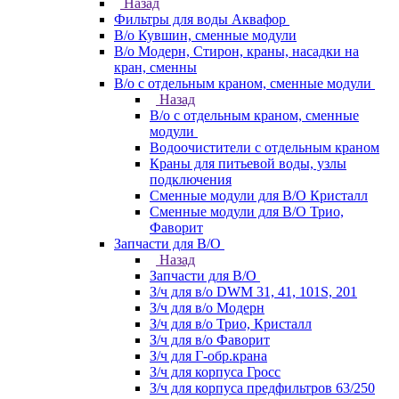
Назад
Фильтры для воды Аквафор
В/о Кувшин, сменные модули
В/о Модерн, Стирон, краны, насадки на
кран, сменны
В/о с отдельным краном, сменные модули
Назад
В/о с отдельным краном, сменные
модули
Водоочистители с отдельным краном
Краны для питьевой воды, узлы
подключения
Сменные модули для В/О Кристалл
Сменные модули для В/О Трио,
Фаворит
Запчасти для В/О
Назад
Запчасти для В/О
З/ч для в/о DWM 31, 41, 101S, 201
З/ч для в/о Модерн
З/ч для в/о Трио, Кристалл
З/ч для в/о Фаворит
З/ч для Г-обр.крана
З/ч для корпуса Гросс
З/ч для корпуса предфильтров 63/250