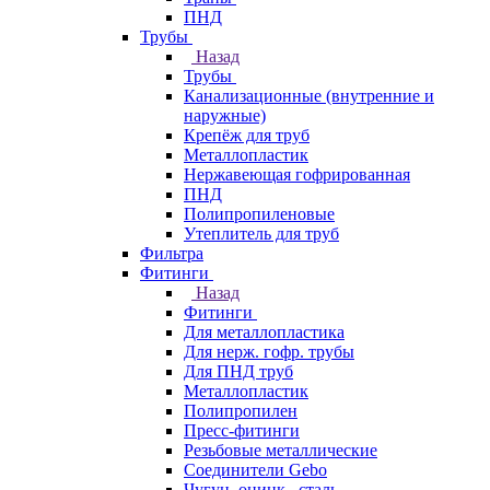
ПНД
Трубы
Назад
Трубы
Канализационные (внутренние и
наружные)
Крепёж для труб
Металлопластик
Нержавеющая гофрированная
ПНД
Полипропиленовые
Утеплитель для труб
Фильтра
Фитинги
Назад
Фитинги
Для металлопластика
Для нерж. гофр. трубы
Для ПНД труб
Металлопластик
Полипропилен
Пресс-фитинги
Резьбовые металлические
Соединители Gebo
Чугун, оцинк., сталь