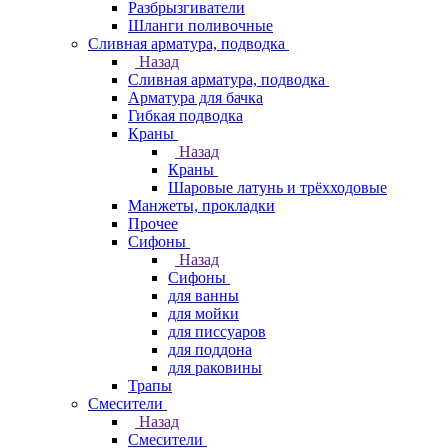
Разбрызгиватели
Шланги поливочные
Сливная арматура, подводка
Назад
Сливная арматура, подводка
Арматура для бачка
Гибкая подводка
Краны
Назад
Краны
Шаровые латунь и трёхходовые
Манжеты, прокладки
Прочее
Сифоны
Назад
Сифоны
для ванны
для мойки
для писсуаров
для поддона
для раковины
Трапы
Смесители
Назад
Смесители