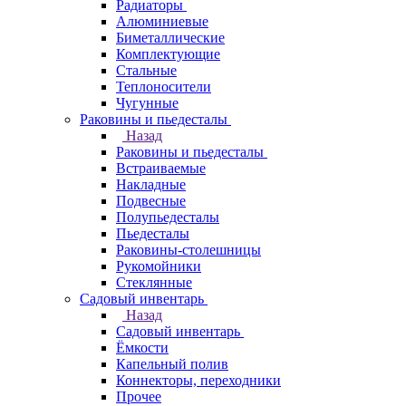
Радиаторы
Алюминиевые
Биметаллические
Комплектующие
Стальные
Теплоносители
Чугунные
Раковины и пьедесталы
Назад
Раковины и пьедесталы
Встраиваемые
Накладные
Подвесные
Полупьедесталы
Пьедесталы
Раковины-столешницы
Рукомойники
Стеклянные
Садовый инвентарь
Назад
Садовый инвентарь
Ёмкости
Капельный полив
Коннекторы, переходники
Прочее