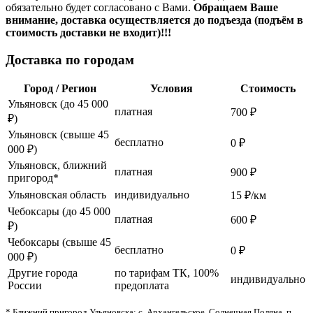
обязательно будет согласовано с Вами.
Обращаем Ваше
внимание, доставка осуществляется до подъезда (подъём в
стоимость доставки не входит)!!!
Доставка по городам
Город / Регион
Условия
Стоимость
Ульяновск (до 45 000
платная
700 ₽
₽)
Ульяновск (свыше 45
бесплатно
0 ₽
000 ₽)
Ульяновск, ближний
платная
900 ₽
пригород*
Ульяновская область
индивидуально
15 ₽/км
Чебоксары (до 45 000
платная
600 ₽
₽)
Чебоксары (свыше 45
бесплатно
0 ₽
000 ₽)
Другие города
по тарифам ТК, 100%
индивидуально
России
предоплата
* Ближний пригород Ульяновска: с. Архангельское, Солнечная Поляна, п.