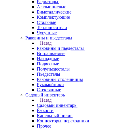
Радиаторы
Алюминиевые
Биметаллические
Комплектующие
Стальные
Теплоносители
Чугунные
Раковины и пьедесталы
Назад
Раковины и пьедесталы
Встраиваемые
Накладные
Подвесные
Полупьедесталы
Пьедесталы
Раковины-столешницы
Рукомойники
Стеклянные
Садовый инвентарь
Назад
Садовый инвентарь
Ёмкости
Капельный полив
Коннекторы, переходники
Прочее