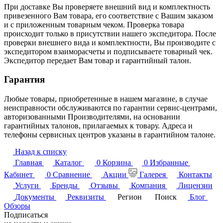
При доставке Вы проверяете внешний вид и комплектность
привезенного Вам товара, его соответствие с Вашим заказом
и с приложенным товарным чеком. Проверка товара
происходит только в присутствии нашего экспедитора. После
проверки внешнего вида и комплектности, Вы производите с
экспедитором взаиморасчеты и подписываете товарный чек.
Экспедитор передает Вам товар и гарантийный талон.
Гарантия
Любые товары, приобретенные в нашем магазине, в случае
неисправности обслуживаются по гарантии сервис-центрами,
авторизованными Производителями, на основании
гарантийных талонов, прилагаемых к товару. Адреса и
телефоны сервисных центров указаны в гарантийном талоне.
Назад к списку
Главная
Каталог
0
Корзина
0
Избранные
Кабинет
0
Сравнение
Акции
Галерея
Контакты
Услуги
Бренды
Отзывы
Компания
Лицензии
Документы
Реквизиты
Регион
Поиск
Блог
Обзоры
Подписаться