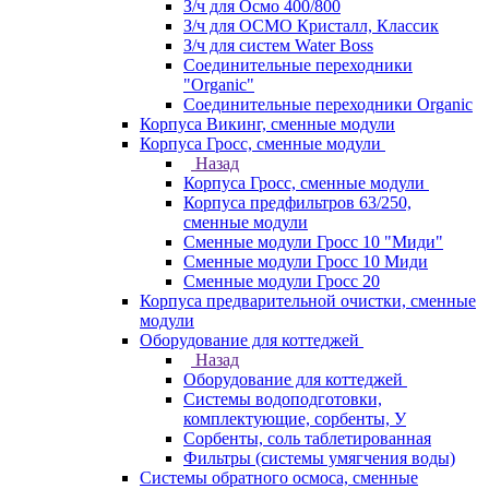
З/ч для Осмо 400/800
З/ч для ОСМО Кристалл, Классик
З/ч для систем Water Boss
Соединительные переходники
"Organic"
Соединительные переходники Organic
Корпуса Викинг, сменные модули
Корпуса Гросс, сменные модули
Назад
Корпуса Гросс, сменные модули
Корпуса предфильтров 63/250,
сменные модули
Сменные модули Гросс 10 "Миди"
Сменные модули Гросс 10 Миди
Сменные модули Гросс 20
Корпуса предварительной очистки, сменные
модули
Оборудование для коттеджей
Назад
Оборудование для коттеджей
Системы водоподготовки,
комплектующие, сорбенты, У
Сорбенты, соль таблетированная
Фильтры (системы умягчения воды)
Системы обратного осмоса, сменные