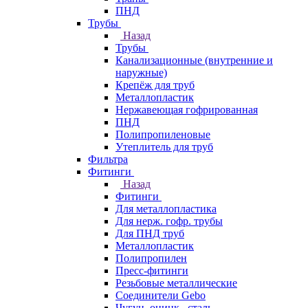
ПНД
Трубы
Назад
Трубы
Канализационные (внутренние и
наружные)
Крепёж для труб
Металлопластик
Нержавеющая гофрированная
ПНД
Полипропиленовые
Утеплитель для труб
Фильтра
Фитинги
Назад
Фитинги
Для металлопластика
Для нерж. гофр. трубы
Для ПНД труб
Металлопластик
Полипропилен
Пресс-фитинги
Резьбовые металлические
Соединители Gebo
Чугун, оцинк., сталь