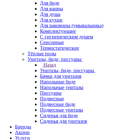
Для биде
Для ванны
Для душа
Для кухни
Для раковины (умывальника)
Комплектующие
С гигиеническим душем
Сенсорные
Термостатические
Тёплые полы
Унитазы, биде, писсуары
Назад
Унитазы, биде, писсуары
Бачки для унитазов
Напольные биде
Напольные унитазы
Писсуары
Подвесные
Подвесные биде
Подвесные унитазы
Сиденья для биде
Сиденья для унитазов
Бренды
Акции
Услуги