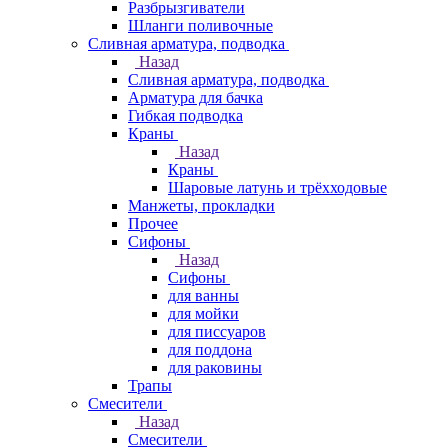
Разбрызгиватели
Шланги поливочные
Сливная арматура, подводка
Назад
Сливная арматура, подводка
Арматура для бачка
Гибкая подводка
Краны
Назад
Краны
Шаровые латунь и трёхходовые
Манжеты, прокладки
Прочее
Сифоны
Назад
Сифоны
для ванны
для мойки
для писсуаров
для поддона
для раковины
Трапы
Смесители
Назад
Смесители