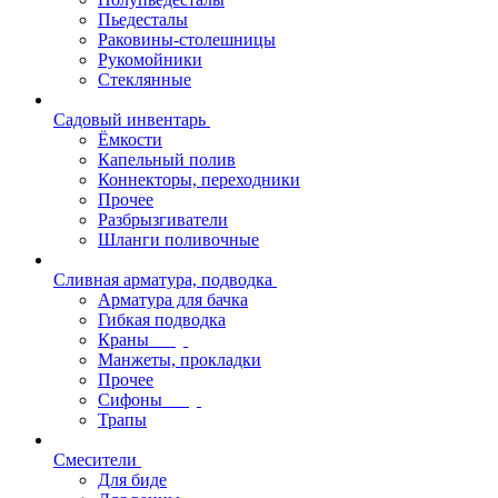
Пьедесталы
Раковины-столешницы
Рукомойники
Стеклянные
Садовый инвентарь
Ёмкости
Капельный полив
Коннекторы, переходники
Прочее
Разбрызгиватели
Шланги поливочные
Сливная арматура, подводка
Арматура для бачка
Гибкая подводка
Краны
Манжеты, прокладки
Прочее
Сифоны
Трапы
Смесители
Для биде