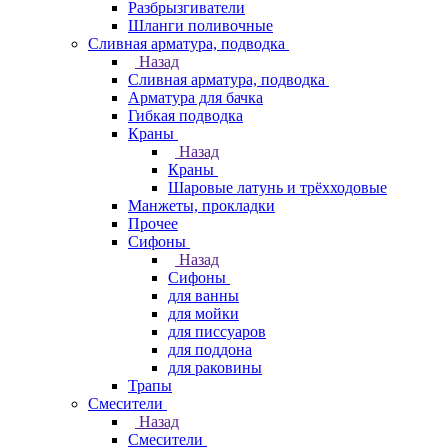
Разбрызгиватели
Шланги поливочные
Сливная арматура, подводка
Назад
Сливная арматура, подводка
Арматура для бачка
Гибкая подводка
Краны
Назад
Краны
Шаровые латунь и трёхходовые
Манжеты, прокладки
Прочее
Сифоны
Назад
Сифоны
для ванны
для мойки
для писсуаров
для поддона
для раковины
Трапы
Смесители
Назад
Смесители