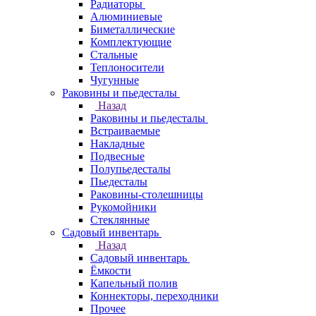
Радиаторы
Алюминиевые
Биметаллические
Комплектующие
Стальные
Теплоносители
Чугунные
Раковины и пьедесталы
Назад
Раковины и пьедесталы
Встраиваемые
Накладные
Подвесные
Полупьедесталы
Пьедесталы
Раковины-столешницы
Рукомойники
Стеклянные
Садовый инвентарь
Назад
Садовый инвентарь
Ёмкости
Капельный полив
Коннекторы, переходники
Прочее