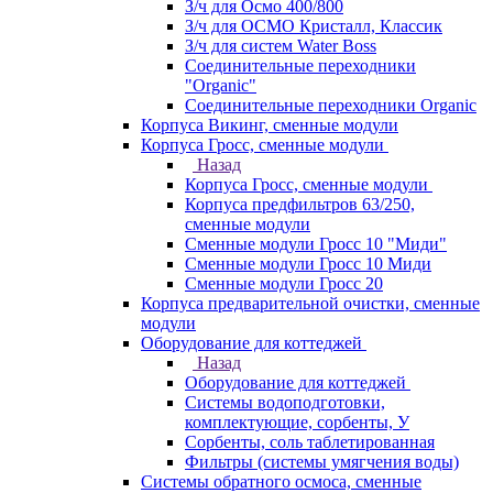
З/ч для Осмо 400/800
З/ч для ОСМО Кристалл, Классик
З/ч для систем Water Boss
Соединительные переходники
"Organic"
Соединительные переходники Organic
Корпуса Викинг, сменные модули
Корпуса Гросс, сменные модули
Назад
Корпуса Гросс, сменные модули
Корпуса предфильтров 63/250,
сменные модули
Сменные модули Гросс 10 "Миди"
Сменные модули Гросс 10 Миди
Сменные модули Гросс 20
Корпуса предварительной очистки, сменные
модули
Оборудование для коттеджей
Назад
Оборудование для коттеджей
Системы водоподготовки,
комплектующие, сорбенты, У
Сорбенты, соль таблетированная
Фильтры (системы умягчения воды)
Системы обратного осмоса, сменные