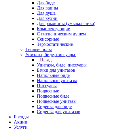
Для биде
Для ванны
Для душа
Для кухни
Для раковины (умывальника)
Комплектующие
С гигиеническим душем
Сенсорные
Термостатические
Тёплые полы
Унитазы, биде, писсуары
Назад
Унитазы, биде, писсуары
Бачки для унитазов
Напольные биде
Напольные унитазы
Писсуары
Подвесные
Подвесные биде
Подвесные унитазы
Сиденья для биде
Сиденья для унитазов
Бренды
Акции
Услуги