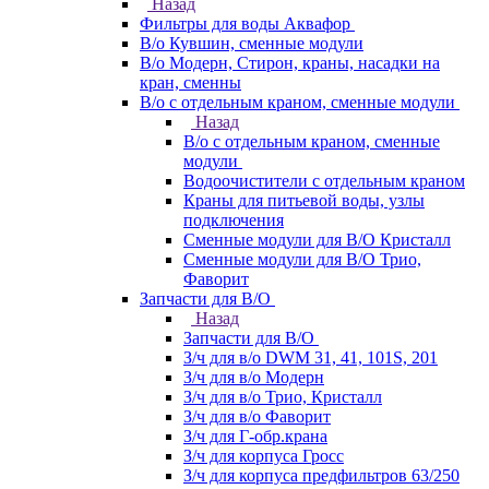
Назад
Фильтры для воды Аквафор
В/о Кувшин, сменные модули
В/о Модерн, Стирон, краны, насадки на
кран, сменны
В/о с отдельным краном, сменные модули
Назад
В/о с отдельным краном, сменные
модули
Водоочистители с отдельным краном
Краны для питьевой воды, узлы
подключения
Сменные модули для В/О Кристалл
Сменные модули для В/О Трио,
Фаворит
Запчасти для В/О
Назад
Запчасти для В/О
З/ч для в/о DWM 31, 41, 101S, 201
З/ч для в/о Модерн
З/ч для в/о Трио, Кристалл
З/ч для в/о Фаворит
З/ч для Г-обр.крана
З/ч для корпуса Гросс
З/ч для корпуса предфильтров 63/250