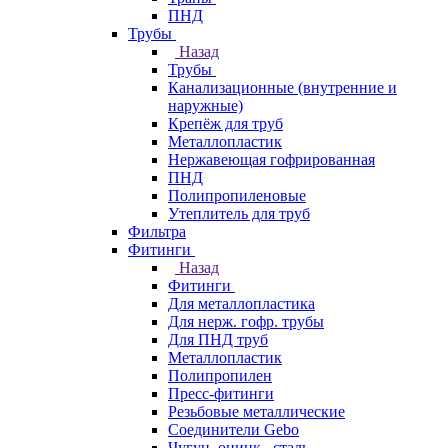
ПНД
Трубы
Назад
Трубы
Канализационные (внутренние и
наружные)
Крепёж для труб
Металлопластик
Нержавеющая гофрированная
ПНД
Полипропиленовые
Утеплитель для труб
Фильтра
Фитинги
Назад
Фитинги
Для металлопластика
Для нерж. гофр. трубы
Для ПНД труб
Металлопластик
Полипропилен
Пресс-фитинги
Резьбовые металлические
Соединители Gebo
Чугун, оцинк., сталь