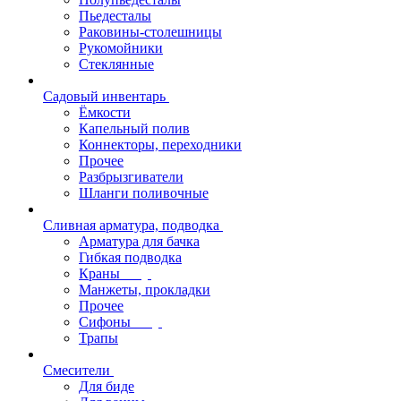
Пьедесталы
Раковины-столешницы
Рукомойники
Стеклянные
Садовый инвентарь
Ёмкости
Капельный полив
Коннекторы, переходники
Прочее
Разбрызгиватели
Шланги поливочные
Сливная арматура, подводка
Арматура для бачка
Гибкая подводка
Краны
Манжеты, прокладки
Прочее
Сифоны
Трапы
Смесители
Для биде