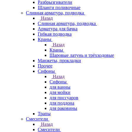
Разбрызгиватели
Шланги поливочные
Сливная арматура, подводка
Назад
Сливная арматура, подводка
Арматура для бачка
Гибкая подводка
Краны
Назад
Краны
Шаровые латунь и трёхходовые
Манжеты, прокладки
Прочее
Сифоны
Назад
Сифоны
для ванны
для мойки
для писсуаров
для поддона
для раковины
Трапы
Смесители
Назад
Смесители