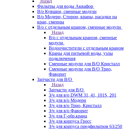
Назад
Фильтры для воды Аквафор
В/о Кувшин, сменные модули
В/о Модерн, Стирон, краны, насадки на
кран, сменны
В/о с отдельным краном, сменные модули
Назад
В/о с отдельным краном, сменные
модули
Водоочистители с отдельным краном
Краны для питьевой воды, узлы
подключения
Сменные модули для В/О Кристалл
Сменные модули для В/О Трио,
Фаворит
Запчасти для В/О
Назад
Запчасти для В/О
З/ч для в/о DWM 31, 41, 101S, 201
З/ч для в/о Модерн
З/ч для в/о Трио, Кристалл
З/ч для в/о Фаворит
З/ч для Г-обр.крана
З/ч для корпуса Гросс
З/ч для корпуса предфильтров 63/250