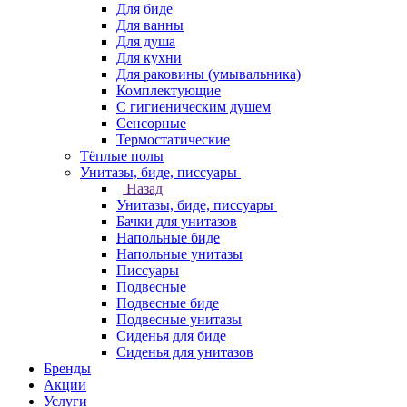
Для биде
Для ванны
Для душа
Для кухни
Для раковины (умывальника)
Комплектующие
С гигиеническим душем
Сенсорные
Термостатические
Тёплые полы
Унитазы, биде, писсуары
Назад
Унитазы, биде, писсуары
Бачки для унитазов
Напольные биде
Напольные унитазы
Писсуары
Подвесные
Подвесные биде
Подвесные унитазы
Сиденья для биде
Сиденья для унитазов
Бренды
Акции
Услуги