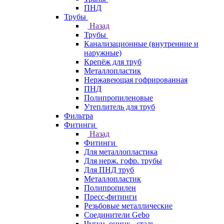
ПНД
Трубы
Назад
Трубы
Канализационные (внутренние и
наружные)
Крепёж для труб
Металлопластик
Нержавеющая гофрированная
ПНД
Полипропиленовые
Утеплитель для труб
Фильтра
Фитинги
Назад
Фитинги
Для металлопластика
Для нерж. гофр. трубы
Для ПНД труб
Металлопластик
Полипропилен
Пресс-фитинги
Резьбовые металлические
Соединители Gebo
Чугун, оцинк., сталь