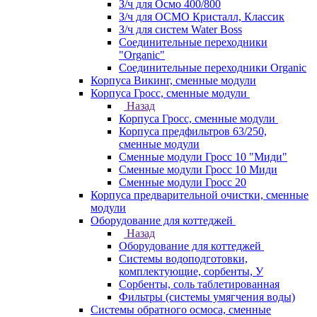
З/ч для Осмо 400/800
З/ч для ОСМО Кристалл, Классик
З/ч для систем Water Boss
Соединительные переходники
"Organic"
Соединительные переходники Organic
Корпуса Викинг, сменные модули
Корпуса Гросс, сменные модули
Назад
Корпуса Гросс, сменные модули
Корпуса предфильтров 63/250,
сменные модули
Сменные модули Гросс 10 "Миди"
Сменные модули Гросс 10 Миди
Сменные модули Гросс 20
Корпуса предварительной очистки, сменные
модули
Оборудование для коттеджей
Назад
Оборудование для коттеджей
Системы водоподготовки,
комплектующие, сорбенты, У
Сорбенты, соль таблетированная
Фильтры (системы умягчения воды)
Системы обратного осмоса, сменные