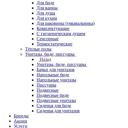
Для биде
Для ванны
Для душа
Для кухни
Для раковины (умывальника)
Комплектующие
С гигиеническим душем
Сенсорные
Термостатические
Тёплые полы
Унитазы, биде, писсуары
Назад
Унитазы, биде, писсуары
Бачки для унитазов
Напольные биде
Напольные унитазы
Писсуары
Подвесные
Подвесные биде
Подвесные унитазы
Сиденья для биде
Сиденья для унитазов
Бренды
Акции
Услуги