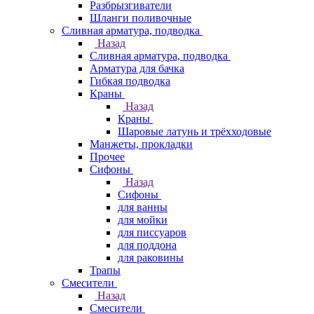
Разбрызгиватели
Шланги поливочные
Сливная арматура, подводка
Назад
Сливная арматура, подводка
Арматура для бачка
Гибкая подводка
Краны
Назад
Краны
Шаровые латунь и трёхходовые
Манжеты, прокладки
Прочее
Сифоны
Назад
Сифоны
для ванны
для мойки
для писсуаров
для поддона
для раковины
Трапы
Смесители
Назад
Смесители