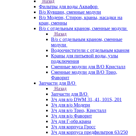
Назад
Фильтры для воды Аквафор
В/о Кувшин, сменные модули
В/о Модерн, Стирон, краны, насадки на
кран, сменны
В/о с отдельным краном, сменные модули
Назад
В/о с отдельным краном, сменные
модули
Водоочистители с отдельным краном
Краны для питьевой воды, узлы
подключения
Сменные модули для В/О Кристалл
Сменные модули для В/О Трио,
Фаворит
Запчасти для В/О
Назад
Запчасти для В/О
З/ч для в/о DWM 31, 41, 101S, 201
З/ч для в/о Модерн
З/ч для в/о Трио, Кристалл
З/ч для в/о Фаворит
З/ч для Г-обр.крана
З/ч для корпуса Гросс
З/ч для корпуса предфильтров 63/250