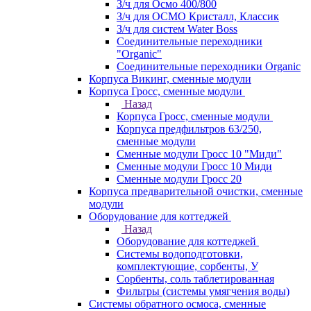
З/ч для Осмо 400/800
З/ч для ОСМО Кристалл, Классик
З/ч для систем Water Boss
Соединительные переходники
"Organic"
Соединительные переходники Organic
Корпуса Викинг, сменные модули
Корпуса Гросс, сменные модули
Назад
Корпуса Гросс, сменные модули
Корпуса предфильтров 63/250,
сменные модули
Сменные модули Гросс 10 "Миди"
Сменные модули Гросс 10 Миди
Сменные модули Гросс 20
Корпуса предварительной очистки, сменные
модули
Оборудование для коттеджей
Назад
Оборудование для коттеджей
Системы водоподготовки,
комплектующие, сорбенты, У
Сорбенты, соль таблетированная
Фильтры (системы умягчения воды)
Системы обратного осмоса, сменные