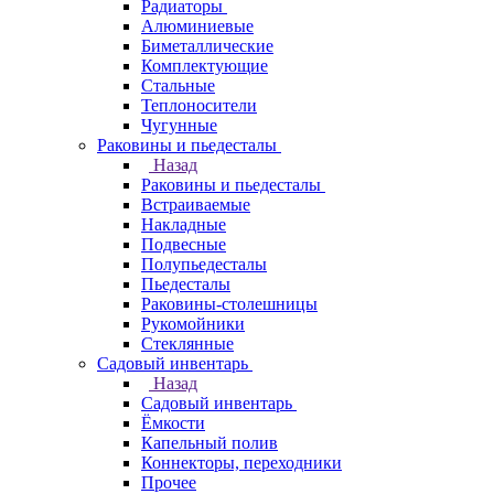
Радиаторы
Алюминиевые
Биметаллические
Комплектующие
Стальные
Теплоносители
Чугунные
Раковины и пьедесталы
Назад
Раковины и пьедесталы
Встраиваемые
Накладные
Подвесные
Полупьедесталы
Пьедесталы
Раковины-столешницы
Рукомойники
Стеклянные
Садовый инвентарь
Назад
Садовый инвентарь
Ёмкости
Капельный полив
Коннекторы, переходники
Прочее