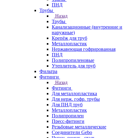
ПНД
Трубы
Назад
Трубы
Канализационные (внутренние и
наружные)
Крепёж для труб
Металлопластик
Нержавеющая гофрированная
ПНД
Полипропиленовые
Утеплитель для труб
Фильтра
Фитинги
Назад
Фитинги
Для металлопластика
Для нерж. гофр. трубы
Для ПНД труб
Металлопластик
Полипропилен
Пресс-фитинги
Резьбовые металлические
Соединители Gebo
Чугун, оцинк., сталь