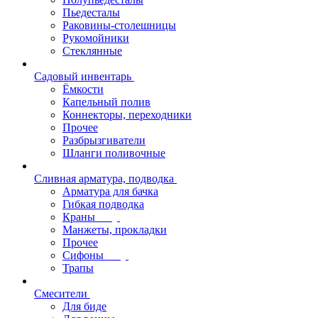
Пьедесталы
Раковины-столешницы
Рукомойники
Стеклянные
Садовый инвентарь
Ёмкости
Капельный полив
Коннекторы, переходники
Прочее
Разбрызгиватели
Шланги поливочные
Сливная арматура, подводка
Арматура для бачка
Гибкая подводка
Краны
Манжеты, прокладки
Прочее
Сифоны
Трапы
Смесители
Для биде