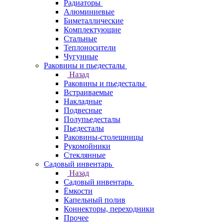
Радиаторы
Алюминиевые
Биметаллические
Комплектующие
Стальные
Теплоносители
Чугунные
Раковины и пьедесталы
Назад
Раковины и пьедесталы
Встраиваемые
Накладные
Подвесные
Полупьедесталы
Пьедесталы
Раковины-столешницы
Рукомойники
Стеклянные
Садовый инвентарь
Назад
Садовый инвентарь
Ёмкости
Капельный полив
Коннекторы, переходники
Прочее