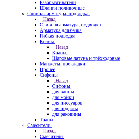
Разбрызгиватели
Шланги поливочные
Сливная арматура, подводка
Назад
Сливная арматура, подводка
Арматура для бачка
Гибкая подводка
Краны
Назад
Краны
Шаровые латунь и трёхходовые
Манжеты, прокладки
Прочее
Сифоны
Назад
Сифоны
для ванны
для мойки
для писсуаров
для поддона
для раковины
Трапы
Смесители
Назад
Смесители