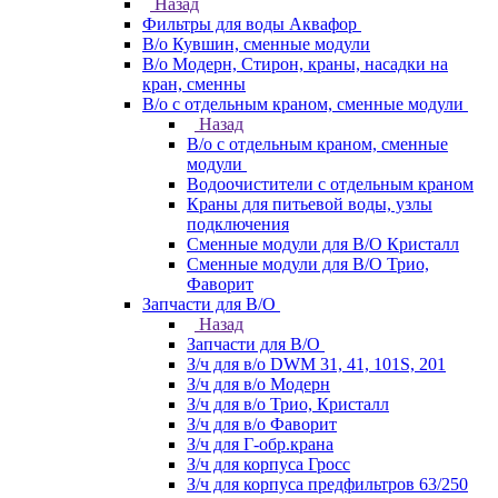
Назад
Фильтры для воды Аквафор
В/о Кувшин, сменные модули
В/о Модерн, Стирон, краны, насадки на
кран, сменны
В/о с отдельным краном, сменные модули
Назад
В/о с отдельным краном, сменные
модули
Водоочистители с отдельным краном
Краны для питьевой воды, узлы
подключения
Сменные модули для В/О Кристалл
Сменные модули для В/О Трио,
Фаворит
Запчасти для В/О
Назад
Запчасти для В/О
З/ч для в/о DWM 31, 41, 101S, 201
З/ч для в/о Модерн
З/ч для в/о Трио, Кристалл
З/ч для в/о Фаворит
З/ч для Г-обр.крана
З/ч для корпуса Гросс
З/ч для корпуса предфильтров 63/250