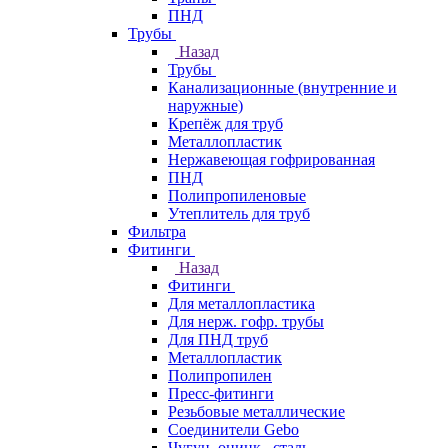
ПНД
Трубы
Назад
Трубы
Канализационные (внутренние и
наружные)
Крепёж для труб
Металлопластик
Нержавеющая гофрированная
ПНД
Полипропиленовые
Утеплитель для труб
Фильтра
Фитинги
Назад
Фитинги
Для металлопластика
Для нерж. гофр. трубы
Для ПНД труб
Металлопластик
Полипропилен
Пресс-фитинги
Резьбовые металлические
Соединители Gebo
Чугун, оцинк., сталь