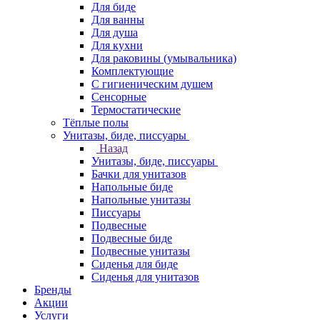
Для биде
Для ванны
Для душа
Для кухни
Для раковины (умывальника)
Комплектующие
С гигиеническим душем
Сенсорные
Термостатические
Тёплые полы
Унитазы, биде, писсуары
Назад
Унитазы, биде, писсуары
Бачки для унитазов
Напольные биде
Напольные унитазы
Писсуары
Подвесные
Подвесные биде
Подвесные унитазы
Сиденья для биде
Сиденья для унитазов
Бренды
Акции
Услуги