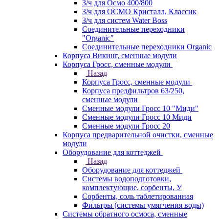
З/ч для Осмо 400/800
З/ч для ОСМО Кристалл, Классик
З/ч для систем Water Boss
Соединительные переходники
"Organic"
Соединительные переходники Organic
Корпуса Викинг, сменные модули
Корпуса Гросс, сменные модули
Назад
Корпуса Гросс, сменные модули
Корпуса предфильтров 63/250,
сменные модули
Сменные модули Гросс 10 "Миди"
Сменные модули Гросс 10 Миди
Сменные модули Гросс 20
Корпуса предварительной очистки, сменные
модули
Оборудование для коттеджей
Назад
Оборудование для коттеджей
Системы водоподготовки,
комплектующие, сорбенты, У
Сорбенты, соль таблетированная
Фильтры (системы умягчения воды)
Системы обратного осмоса, сменные