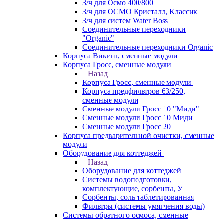
З/ч для Осмо 400/800
З/ч для ОСМО Кристалл, Классик
З/ч для систем Water Boss
Соединительные переходники
"Organic"
Соединительные переходники Organic
Корпуса Викинг, сменные модули
Корпуса Гросс, сменные модули
Назад
Корпуса Гросс, сменные модули
Корпуса предфильтров 63/250,
сменные модули
Сменные модули Гросс 10 "Миди"
Сменные модули Гросс 10 Миди
Сменные модули Гросс 20
Корпуса предварительной очистки, сменные
модули
Оборудование для коттеджей
Назад
Оборудование для коттеджей
Системы водоподготовки,
комплектующие, сорбенты, У
Сорбенты, соль таблетированная
Фильтры (системы умягчения воды)
Системы обратного осмоса, сменные