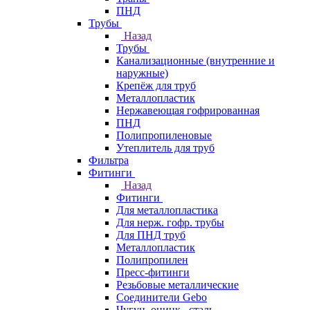
ПНД
Трубы
Назад
Трубы
Канализационные (внутренние и
наружные)
Крепёж для труб
Металлопластик
Нержавеющая гофрированная
ПНД
Полипропиленовые
Утеплитель для труб
Фильтра
Фитинги
Назад
Фитинги
Для металлопластика
Для нерж. гофр. трубы
Для ПНД труб
Металлопластик
Полипропилен
Пресс-фитинги
Резьбовые металлические
Соединители Gebo
Чугун, оцинк., сталь