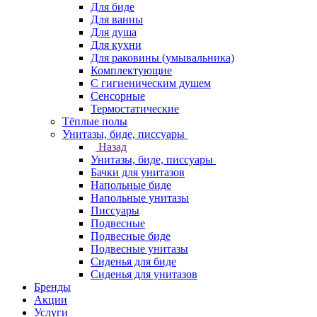
Для биде
Для ванны
Для душа
Для кухни
Для раковины (умывальника)
Комплектующие
С гигиеническим душем
Сенсорные
Термостатические
Тёплые полы
Унитазы, биде, писсуары
Назад
Унитазы, биде, писсуары
Бачки для унитазов
Напольные биде
Напольные унитазы
Писсуары
Подвесные
Подвесные биде
Подвесные унитазы
Сиденья для биде
Сиденья для унитазов
Бренды
Акции
Услуги