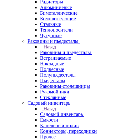
Радиаторы
Алюминиевые
Биметаллические
Комплектующие
Стальные
Теплоносители
Чугунные
Раковины и пьедесталы
Назад
Раковины и пьедесталы
Встраиваемые
Накладные
Подвесные
Полупьедесталы
Пьедесталы
Раковины-столешницы
Рукомойники
Стеклянные
Садовый инвентарь
Назад
Садовый инвентарь
Ёмкости
Капельный полив
Коннекторы, переходники
Прочее