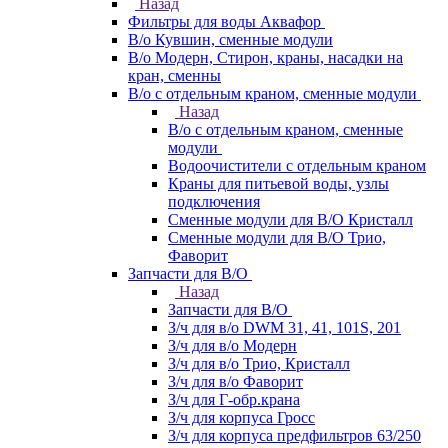
Назад
Фильтры для воды Аквафор
В/о Кувшин, сменные модули
В/о Модерн, Стирон, краны, насадки на
кран, сменны
В/о с отдельным краном, сменные модули
Назад
В/о с отдельным краном, сменные
модули
Водоочистители с отдельным краном
Краны для питьевой воды, узлы
подключения
Сменные модули для В/О Кристалл
Сменные модули для В/О Трио,
Фаворит
Запчасти для В/О
Назад
Запчасти для В/О
З/ч для в/о DWM 31, 41, 101S, 201
З/ч для в/о Модерн
З/ч для в/о Трио, Кристалл
З/ч для в/о Фаворит
З/ч для Г-обр.крана
З/ч для корпуса Гросс
З/ч для корпуса предфильтров 63/250