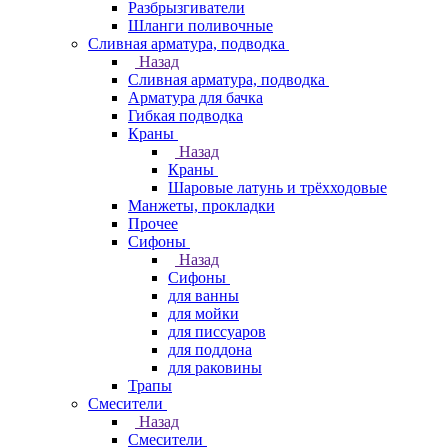
Разбрызгиватели
Шланги поливочные
Сливная арматура, подводка
Назад
Сливная арматура, подводка
Арматура для бачка
Гибкая подводка
Краны
Назад
Краны
Шаровые латунь и трёхходовые
Манжеты, прокладки
Прочее
Сифоны
Назад
Сифоны
для ванны
для мойки
для писсуаров
для поддона
для раковины
Трапы
Смесители
Назад
Смесители