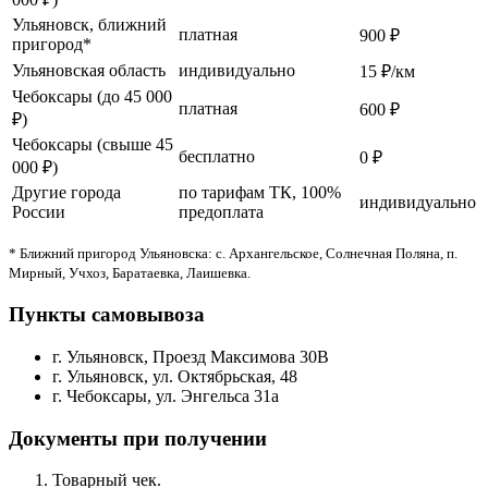
Ульяновск, ближний
платная
900 ₽
пригород*
Ульяновская область
индивидуально
15 ₽/км
Чебоксары (до 45 000
платная
600 ₽
₽)
Чебоксары (свыше 45
бесплатно
0 ₽
000 ₽)
Другие города
по тарифам ТК, 100%
индивидуально
России
предоплата
* Ближний пригород Ульяновска: с. Архангельское, Солнечная Поляна, п.
Мирный, Учхоз, Баратаевка, Лаишевка.
Пункты самовывоза
г. Ульяновск, Проезд Максимова 30В
г. Ульяновск, ул. Октябрьская, 48
г. Чебоксары, ул. Энгельса 31а
Документы при получении
Товарный чек.