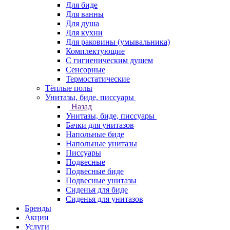
Для биде
Для ванны
Для душа
Для кухни
Для раковины (умывальника)
Комплектующие
С гигиеническим душем
Сенсорные
Термостатические
Тёплые полы
Унитазы, биде, писсуары
Назад
Унитазы, биде, писсуары
Бачки для унитазов
Напольные биде
Напольные унитазы
Писсуары
Подвесные
Подвесные биде
Подвесные унитазы
Сиденья для биде
Сиденья для унитазов
Бренды
Акции
Услуги