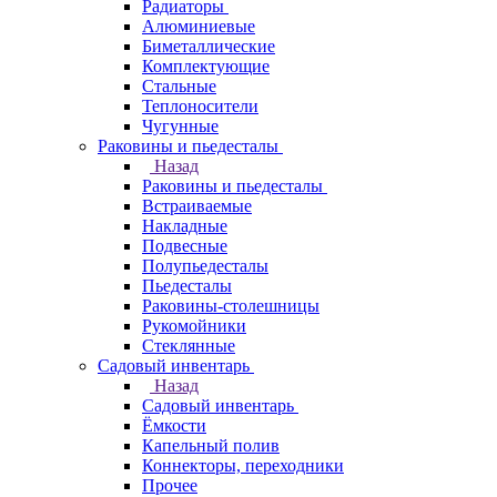
Радиаторы
Алюминиевые
Биметаллические
Комплектующие
Стальные
Теплоносители
Чугунные
Раковины и пьедесталы
Назад
Раковины и пьедесталы
Встраиваемые
Накладные
Подвесные
Полупьедесталы
Пьедесталы
Раковины-столешницы
Рукомойники
Стеклянные
Садовый инвентарь
Назад
Садовый инвентарь
Ёмкости
Капельный полив
Коннекторы, переходники
Прочее