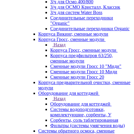
З/ч для Осмо 400/800
З/ч для ОСМО Кристалл, Классик
З/ч для систем Water Boss
Соединительные переходники
"Organic"
Соединительные переходники Organic
Корпуса Викинг, сменные модули
Корпуса Гросс, сменные модули
Назад
Корпуса Гросс, сменные модули
Корпуса предфильтров 63/250,
сменные модули
Сменные модули Гросс 10 "Миди"
Сменные модули Гросс 10 Миди
Сменные модули Гросс 20
Корпуса предварительной очистки, сменные
модули
Оборудование для коттеджей
Назад
Оборудование для коттеджей
Системы водоподготовки,
комплектующие, сорбенты, У
Сорбенты, соль таблетированная
Фильтры (системы умягчения воды)
Системы обратного осмоса, сменные