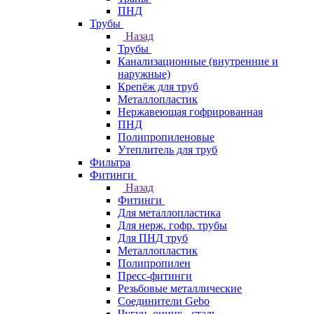
ПНД
Трубы
Назад
Трубы
Канализационные (внутренние и
наружные)
Крепёж для труб
Металлопластик
Нержавеющая гофрированная
ПНД
Полипропиленовые
Утеплитель для труб
Фильтра
Фитинги
Назад
Фитинги
Для металлопластика
Для нерж. гофр. трубы
Для ПНД труб
Металлопластик
Полипропилен
Пресс-фитинги
Резьбовые металлические
Соединители Gebo
Чугун, оцинк., сталь