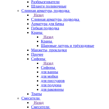
Разбрызгиватели
Шланги поливочные
Сливная арматура, подводка
Назад
Сливная арматура, подводка
Арматура для бачка
Гибкая подводка
Краны
Назад
Краны
Шаровые латунь и трёхходовые
Манжеты, прокладки
Прочее
Сифоны
Назад
Сифоны
для ванны
для мойки
для писсуаров
для поддона
для раковины
Трапы
Смесители
Назад
Смесители