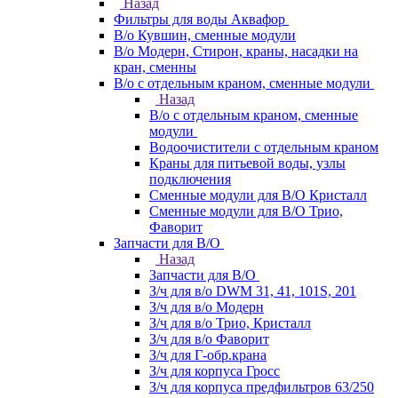
Назад
Фильтры для воды Аквафор
В/о Кувшин, сменные модули
В/о Модерн, Стирон, краны, насадки на
кран, сменны
В/о с отдельным краном, сменные модули
Назад
В/о с отдельным краном, сменные
модули
Водоочистители с отдельным краном
Краны для питьевой воды, узлы
подключения
Сменные модули для В/О Кристалл
Сменные модули для В/О Трио,
Фаворит
Запчасти для В/О
Назад
Запчасти для В/О
З/ч для в/о DWM 31, 41, 101S, 201
З/ч для в/о Модерн
З/ч для в/о Трио, Кристалл
З/ч для в/о Фаворит
З/ч для Г-обр.крана
З/ч для корпуса Гросс
З/ч для корпуса предфильтров 63/250