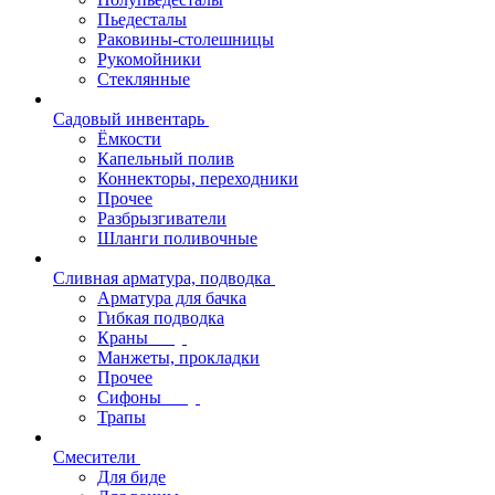
Пьедесталы
Раковины-столешницы
Рукомойники
Стеклянные
Садовый инвентарь
Ёмкости
Капельный полив
Коннекторы, переходники
Прочее
Разбрызгиватели
Шланги поливочные
Сливная арматура, подводка
Арматура для бачка
Гибкая подводка
Краны
Манжеты, прокладки
Прочее
Сифоны
Трапы
Смесители
Для биде