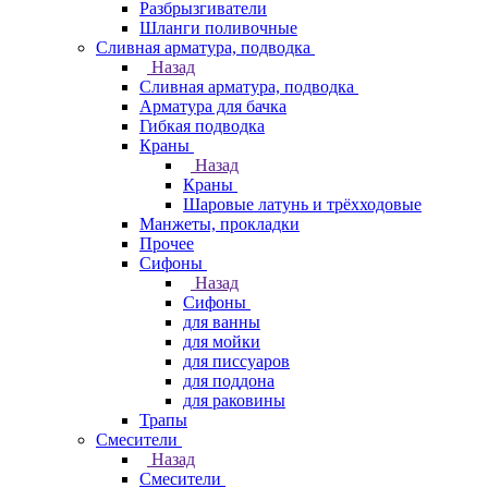
Разбрызгиватели
Шланги поливочные
Сливная арматура, подводка
Назад
Сливная арматура, подводка
Арматура для бачка
Гибкая подводка
Краны
Назад
Краны
Шаровые латунь и трёхходовые
Манжеты, прокладки
Прочее
Сифоны
Назад
Сифоны
для ванны
для мойки
для писсуаров
для поддона
для раковины
Трапы
Смесители
Назад
Смесители