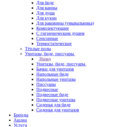
Для биде
Для ванны
Для душа
Для кухни
Для раковины (умывальника)
Комплектующие
С гигиеническим душем
Сенсорные
Термостатические
Тёплые полы
Унитазы, биде, писсуары
Назад
Унитазы, биде, писсуары
Бачки для унитазов
Напольные биде
Напольные унитазы
Писсуары
Подвесные
Подвесные биде
Подвесные унитазы
Сиденья для биде
Сиденья для унитазов
Бренды
Акции
Услуги