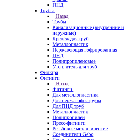
ПНД
Трубы
Назад
Трубы
Канализационные (внутренние и
наружные)
Крепёж для труб
Металлопластик
Нержавеющая гофрированная
ПНД
Полипропиленовые
Утеплитель для труб
Фильтра
Фитинги
Назад
Фитинги
Для металлопластика
Для нерж. гофр. трубы
Для ПНД труб
Металлопластик
Полипропилен
Пресс-фитинги
Резьбовые металлические
Соединители Gebo
Чугун, оцинк., сталь