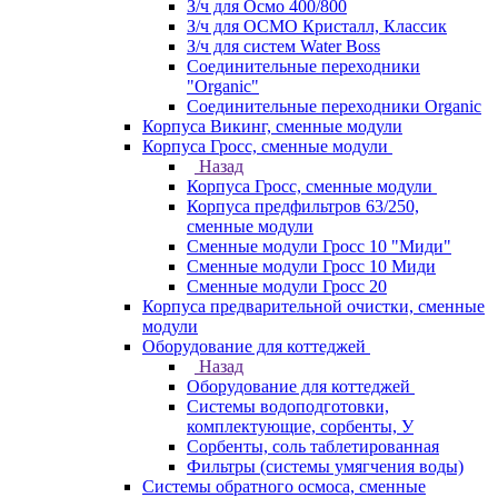
З/ч для Осмо 400/800
З/ч для ОСМО Кристалл, Классик
З/ч для систем Water Boss
Соединительные переходники
"Organic"
Соединительные переходники Organic
Корпуса Викинг, сменные модули
Корпуса Гросс, сменные модули
Назад
Корпуса Гросс, сменные модули
Корпуса предфильтров 63/250,
сменные модули
Сменные модули Гросс 10 "Миди"
Сменные модули Гросс 10 Миди
Сменные модули Гросс 20
Корпуса предварительной очистки, сменные
модули
Оборудование для коттеджей
Назад
Оборудование для коттеджей
Системы водоподготовки,
комплектующие, сорбенты, У
Сорбенты, соль таблетированная
Фильтры (системы умягчения воды)
Системы обратного осмоса, сменные