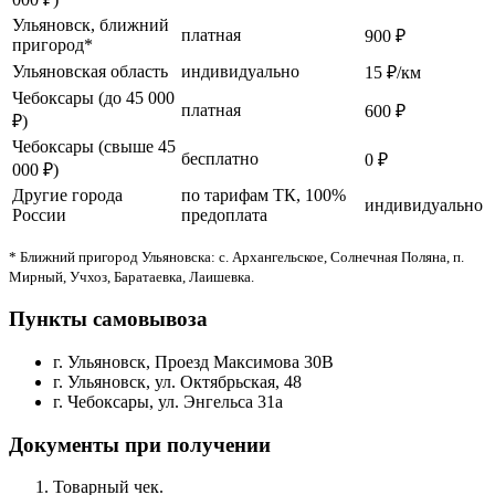
Ульяновск, ближний
платная
900 ₽
пригород*
Ульяновская область
индивидуально
15 ₽/км
Чебоксары (до 45 000
платная
600 ₽
₽)
Чебоксары (свыше 45
бесплатно
0 ₽
000 ₽)
Другие города
по тарифам ТК, 100%
индивидуально
России
предоплата
* Ближний пригород Ульяновска: с. Архангельское, Солнечная Поляна, п.
Мирный, Учхоз, Баратаевка, Лаишевка.
Пункты самовывоза
г. Ульяновск, Проезд Максимова 30В
г. Ульяновск, ул. Октябрьская, 48
г. Чебоксары, ул. Энгельса 31а
Документы при получении
Товарный чек.