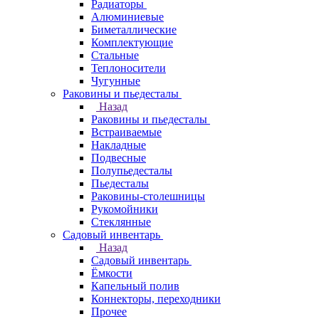
Радиаторы
Алюминиевые
Биметаллические
Комплектующие
Стальные
Теплоносители
Чугунные
Раковины и пьедесталы
Назад
Раковины и пьедесталы
Встраиваемые
Накладные
Подвесные
Полупьедесталы
Пьедесталы
Раковины-столешницы
Рукомойники
Стеклянные
Садовый инвентарь
Назад
Садовый инвентарь
Ёмкости
Капельный полив
Коннекторы, переходники
Прочее