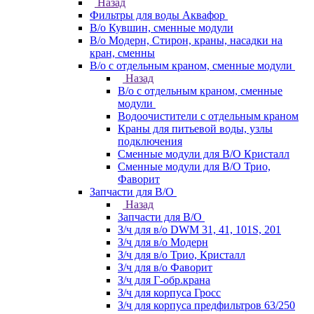
Назад
Фильтры для воды Аквафор
В/о Кувшин, сменные модули
В/о Модерн, Стирон, краны, насадки на
кран, сменны
В/о с отдельным краном, сменные модули
Назад
В/о с отдельным краном, сменные
модули
Водоочистители с отдельным краном
Краны для питьевой воды, узлы
подключения
Сменные модули для В/О Кристалл
Сменные модули для В/О Трио,
Фаворит
Запчасти для В/О
Назад
Запчасти для В/О
З/ч для в/о DWM 31, 41, 101S, 201
З/ч для в/о Модерн
З/ч для в/о Трио, Кристалл
З/ч для в/о Фаворит
З/ч для Г-обр.крана
З/ч для корпуса Гросс
З/ч для корпуса предфильтров 63/250