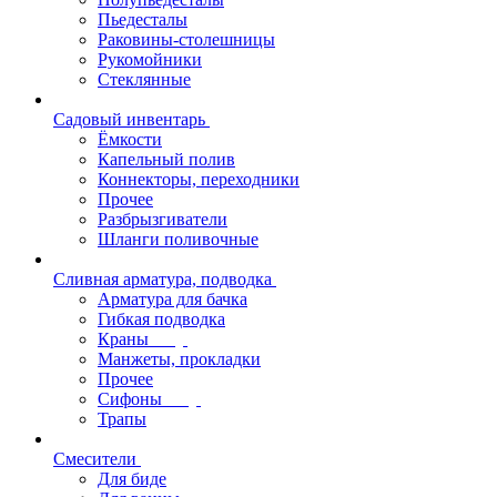
Пьедесталы
Раковины-столешницы
Рукомойники
Стеклянные
Садовый инвентарь
Ёмкости
Капельный полив
Коннекторы, переходники
Прочее
Разбрызгиватели
Шланги поливочные
Сливная арматура, подводка
Арматура для бачка
Гибкая подводка
Краны
Манжеты, прокладки
Прочее
Сифоны
Трапы
Смесители
Для биде