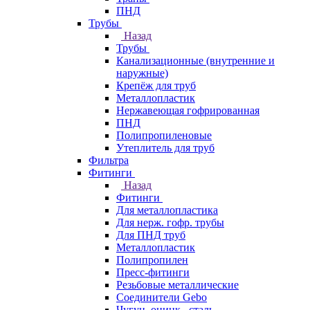
ПНД
Трубы
Назад
Трубы
Канализационные (внутренние и
наружные)
Крепёж для труб
Металлопластик
Нержавеющая гофрированная
ПНД
Полипропиленовые
Утеплитель для труб
Фильтра
Фитинги
Назад
Фитинги
Для металлопластика
Для нерж. гофр. трубы
Для ПНД труб
Металлопластик
Полипропилен
Пресс-фитинги
Резьбовые металлические
Соединители Gebo
Чугун, оцинк., сталь