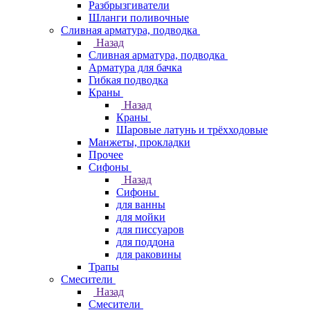
Разбрызгиватели
Шланги поливочные
Сливная арматура, подводка
Назад
Сливная арматура, подводка
Арматура для бачка
Гибкая подводка
Краны
Назад
Краны
Шаровые латунь и трёхходовые
Манжеты, прокладки
Прочее
Сифоны
Назад
Сифоны
для ванны
для мойки
для писсуаров
для поддона
для раковины
Трапы
Смесители
Назад
Смесители