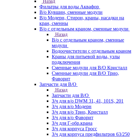
Назад
Фильтры для воды Аквафор
В/о Кувшин, сменные модули
В/о Модерн, Стирон, краны, насадки на
кран, сменны
В/о с отдельным краном, сменные модули
Назад
В/о с отдельным краном, сменные
модули
Водоочистители с отдельным краном
Краны для питьевой воды, узлы
подключения
Сменные модули для В/О Кристалл
Сменные модули для В/О Трио,
Фаворит
Запчасти для В/О
Назад
Запчасти для В/О
З/ч для в/о DWM 31, 41, 101S, 201
З/ч для в/о Модерн
З/ч для в/о Трио, Кристалл
З/ч для в/о Фаворит
З/ч для Г-обр.крана
З/ч для корпуса Гросс
З/ч для корпуса предфильтров 63/250