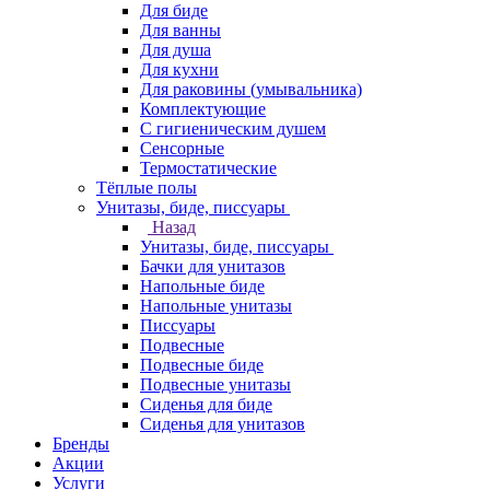
Для биде
Для ванны
Для душа
Для кухни
Для раковины (умывальника)
Комплектующие
С гигиеническим душем
Сенсорные
Термостатические
Тёплые полы
Унитазы, биде, писсуары
Назад
Унитазы, биде, писсуары
Бачки для унитазов
Напольные биде
Напольные унитазы
Писсуары
Подвесные
Подвесные биде
Подвесные унитазы
Сиденья для биде
Сиденья для унитазов
Бренды
Акции
Услуги