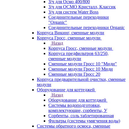
З/ч для Осмо 400/800
З/ч для ОСМО Кристалл, Классик
З/ч для систем Water Boss
Соединительные переходники
"Organic"
Соединительные переходники Organic
Корпуса Викинг, сменные модули
Корпуса Гросс, сменные модули
Назад
Корпуса Гросс, сменные модули
Корпуса предфильтров 63/250,
сменные модули
Сменные модули Гросс 10 "Миди"
Сменные модули Гросс 10 Миди
Сменные модули Гросс 20
Корпуса предварительной очистки, сменные
модули
Оборудование для коттеджей
Назад
Оборудование для коттеджей
Системы водоподготовки,
комплектующие, сорбенты, У
Сорбенты, соль таблетированная
Фильтры (системы умягчения воды)
Системы обратного осмоса, сменные