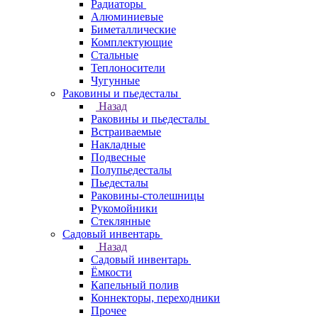
Радиаторы
Алюминиевые
Биметаллические
Комплектующие
Стальные
Теплоносители
Чугунные
Раковины и пьедесталы
Назад
Раковины и пьедесталы
Встраиваемые
Накладные
Подвесные
Полупьедесталы
Пьедесталы
Раковины-столешницы
Рукомойники
Стеклянные
Садовый инвентарь
Назад
Садовый инвентарь
Ёмкости
Капельный полив
Коннекторы, переходники
Прочее