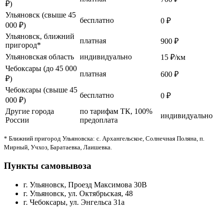
₽)
Ульяновск (свыше 45
бесплатно
0 ₽
000 ₽)
Ульяновск, ближний
платная
900 ₽
пригород*
Ульяновская область
индивидуально
15 ₽/км
Чебоксары (до 45 000
платная
600 ₽
₽)
Чебоксары (свыше 45
бесплатно
0 ₽
000 ₽)
Другие города
по тарифам ТК, 100%
индивидуально
России
предоплата
* Ближний пригород Ульяновска: с. Архангельское, Солнечная Поляна, п.
Мирный, Учхоз, Баратаевка, Лаишевка.
Пункты самовывоза
г. Ульяновск, Проезд Максимова 30В
г. Ульяновск, ул. Октябрьская, 48
г. Чебоксары, ул. Энгельса 31а