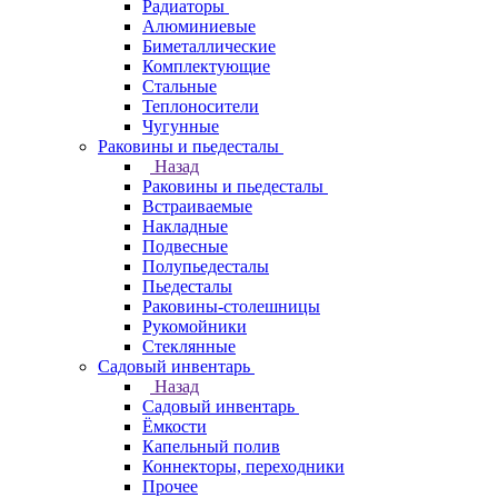
Радиаторы
Алюминиевые
Биметаллические
Комплектующие
Стальные
Теплоносители
Чугунные
Раковины и пьедесталы
Назад
Раковины и пьедесталы
Встраиваемые
Накладные
Подвесные
Полупьедесталы
Пьедесталы
Раковины-столешницы
Рукомойники
Стеклянные
Садовый инвентарь
Назад
Садовый инвентарь
Ёмкости
Капельный полив
Коннекторы, переходники
Прочее