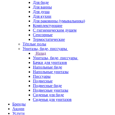
Для биде
Для ванны
Для душа
Для кухни
Для раковины (умывальника)
Комплектующие
С гигиеническим душем
Сенсорные
Термостатические
Тёплые полы
Унитазы, биде, писсуары
Назад
Унитазы, биде, писсуары
Бачки для унитазов
Напольные биде
Напольные унитазы
Писсуары
Подвесные
Подвесные биде
Подвесные унитазы
Сиденья для биде
Сиденья для унитазов
Бренды
Акции
Услуги