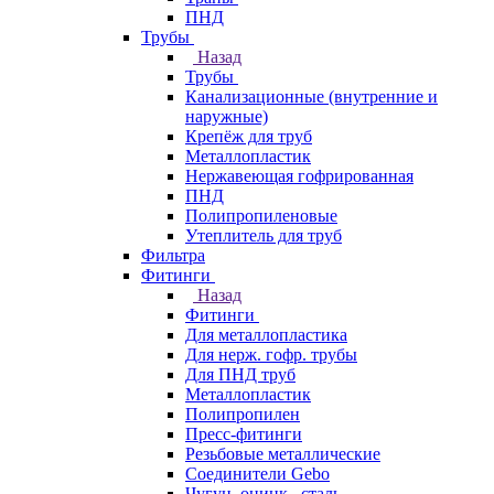
ПНД
Трубы
Назад
Трубы
Канализационные (внутренние и
наружные)
Крепёж для труб
Металлопластик
Нержавеющая гофрированная
ПНД
Полипропиленовые
Утеплитель для труб
Фильтра
Фитинги
Назад
Фитинги
Для металлопластика
Для нерж. гофр. трубы
Для ПНД труб
Металлопластик
Полипропилен
Пресс-фитинги
Резьбовые металлические
Соединители Gebo
Чугун, оцинк., сталь