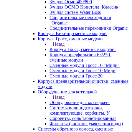
З/ч для Осмо 400/800
З/ч для ОСМО Кристалл, Классик
З/ч для систем Water Boss
Соединительные переходники
"Organic"
Соединительные переходники Organic
Корпуса Викинг, сменные модули
Корпуса Гросс, сменные модули
Назад
Корпуса Гросс, сменные модули
Корпуса предфильтров 63/250,
сменные модули
Сменные модули Гросс 10 "Миди"
Сменные модули Гросс 10 Миди
Сменные модули Гросс 20
Корпуса предварительной очистки, сменные
модули
Оборудование для коттеджей
Назад
Оборудование для коттеджей
Системы водоподготовки,
комплектующие, сорбенты, У
Сорбенты, соль таблетированная
Фильтры (системы умягчения воды)
Системы обратного осмоса, сменные