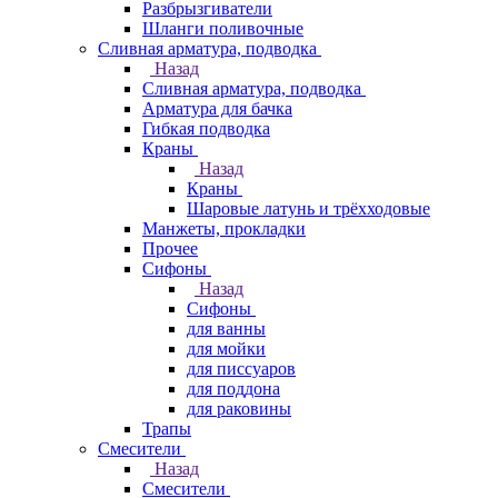
Разбрызгиватели
Шланги поливочные
Сливная арматура, подводка
Назад
Сливная арматура, подводка
Арматура для бачка
Гибкая подводка
Краны
Назад
Краны
Шаровые латунь и трёхходовые
Манжеты, прокладки
Прочее
Сифоны
Назад
Сифоны
для ванны
для мойки
для писсуаров
для поддона
для раковины
Трапы
Смесители
Назад
Смесители