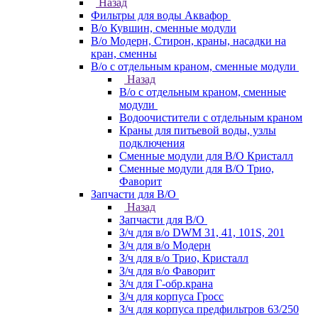
Назад
Фильтры для воды Аквафор
В/о Кувшин, сменные модули
В/о Модерн, Стирон, краны, насадки на
кран, сменны
В/о с отдельным краном, сменные модули
Назад
В/о с отдельным краном, сменные
модули
Водоочистители с отдельным краном
Краны для питьевой воды, узлы
подключения
Сменные модули для В/О Кристалл
Сменные модули для В/О Трио,
Фаворит
Запчасти для В/О
Назад
Запчасти для В/О
З/ч для в/о DWM 31, 41, 101S, 201
З/ч для в/о Модерн
З/ч для в/о Трио, Кристалл
З/ч для в/о Фаворит
З/ч для Г-обр.крана
З/ч для корпуса Гросс
З/ч для корпуса предфильтров 63/250