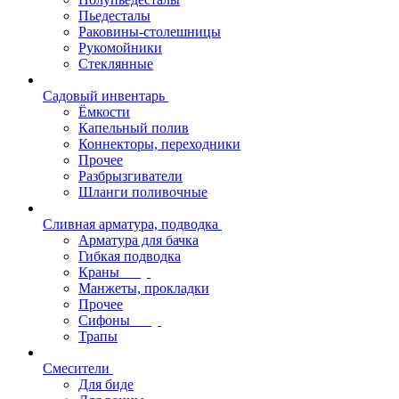
Пьедесталы
Раковины-столешницы
Рукомойники
Стеклянные
Садовый инвентарь
Ёмкости
Капельный полив
Коннекторы, переходники
Прочее
Разбрызгиватели
Шланги поливочные
Сливная арматура, подводка
Арматура для бачка
Гибкая подводка
Краны
Манжеты, прокладки
Прочее
Сифоны
Трапы
Смесители
Для биде