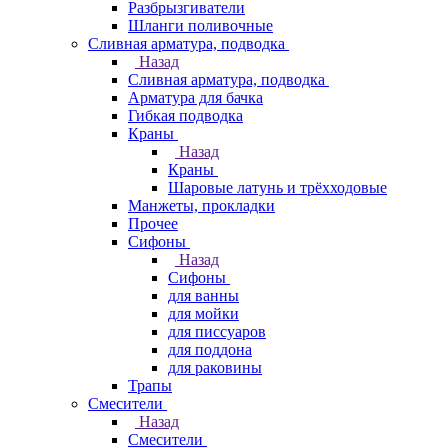
Разбрызгиватели
Шланги поливочные
Сливная арматура, подводка
Назад
Сливная арматура, подводка
Арматура для бачка
Гибкая подводка
Краны
Назад
Краны
Шаровые латунь и трёхходовые
Манжеты, прокладки
Прочее
Сифоны
Назад
Сифоны
для ванны
для мойки
для писсуаров
для поддона
для раковины
Трапы
Смесители
Назад
Смесители