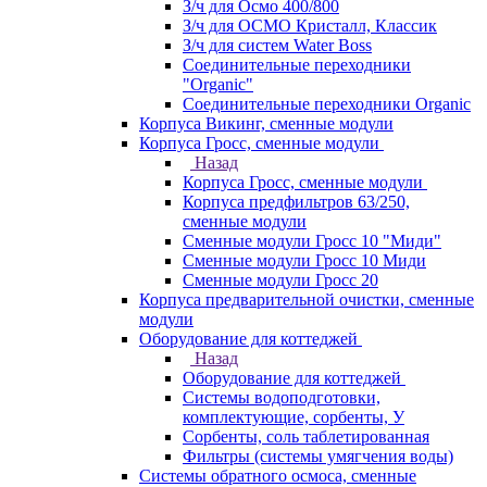
З/ч для Осмо 400/800
З/ч для ОСМО Кристалл, Классик
З/ч для систем Water Boss
Соединительные переходники
"Organic"
Соединительные переходники Organic
Корпуса Викинг, сменные модули
Корпуса Гросс, сменные модули
Назад
Корпуса Гросс, сменные модули
Корпуса предфильтров 63/250,
сменные модули
Сменные модули Гросс 10 "Миди"
Сменные модули Гросс 10 Миди
Сменные модули Гросс 20
Корпуса предварительной очистки, сменные
модули
Оборудование для коттеджей
Назад
Оборудование для коттеджей
Системы водоподготовки,
комплектующие, сорбенты, У
Сорбенты, соль таблетированная
Фильтры (системы умягчения воды)
Системы обратного осмоса, сменные