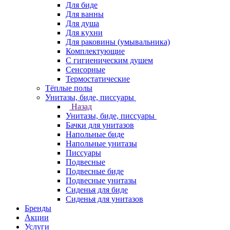
Для биде
Для ванны
Для душа
Для кухни
Для раковины (умывальника)
Комплектующие
С гигиеническим душем
Сенсорные
Термостатические
Тёплые полы
Унитазы, биде, писсуары
Назад
Унитазы, биде, писсуары
Бачки для унитазов
Напольные биде
Напольные унитазы
Писсуары
Подвесные
Подвесные биде
Подвесные унитазы
Сиденья для биде
Сиденья для унитазов
Бренды
Акции
Услуги