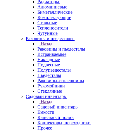
Радиаторы
Алюминиевые
Биметаллические
Комплектующие
Стальные
Теплоносители
Чугунные
Раковины и пьедесталы
Назад
Раковины и пьедесталы
Встраиваемые
Накладные
Подвесные
Полупьедесталы
Пьедесталы
Раковины-столешницы
Рукомойники
Стеклянные
Садовый инвентарь
Назад
Садовый инвентарь
Ёмкости
Капельный полив
Коннекторы, переходники
Прочее