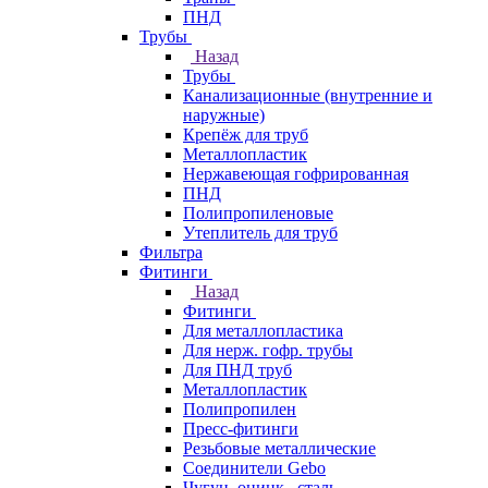
ПНД
Трубы
Назад
Трубы
Канализационные (внутренние и
наружные)
Крепёж для труб
Металлопластик
Нержавеющая гофрированная
ПНД
Полипропиленовые
Утеплитель для труб
Фильтра
Фитинги
Назад
Фитинги
Для металлопластика
Для нерж. гофр. трубы
Для ПНД труб
Металлопластик
Полипропилен
Пресс-фитинги
Резьбовые металлические
Соединители Gebo
Чугун, оцинк., сталь