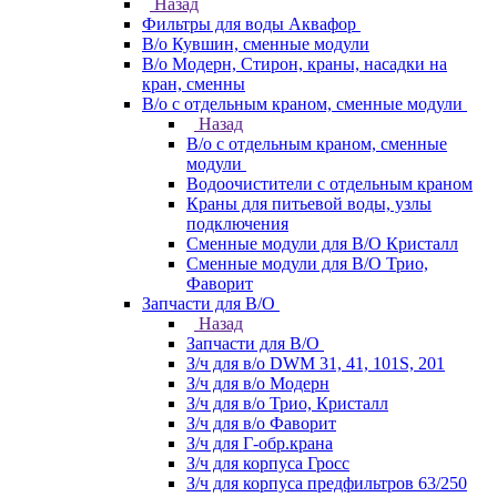
Назад
Фильтры для воды Аквафор
В/о Кувшин, сменные модули
В/о Модерн, Стирон, краны, насадки на
кран, сменны
В/о с отдельным краном, сменные модули
Назад
В/о с отдельным краном, сменные
модули
Водоочистители с отдельным краном
Краны для питьевой воды, узлы
подключения
Сменные модули для В/О Кристалл
Сменные модули для В/О Трио,
Фаворит
Запчасти для В/О
Назад
Запчасти для В/О
З/ч для в/о DWM 31, 41, 101S, 201
З/ч для в/о Модерн
З/ч для в/о Трио, Кристалл
З/ч для в/о Фаворит
З/ч для Г-обр.крана
З/ч для корпуса Гросс
З/ч для корпуса предфильтров 63/250