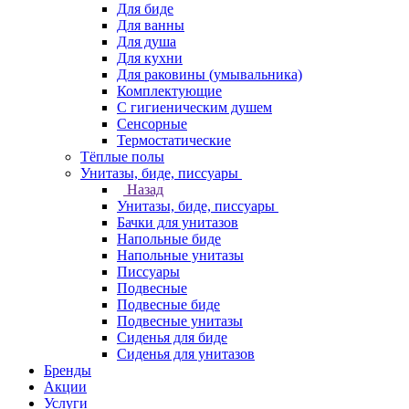
Для биде
Для ванны
Для душа
Для кухни
Для раковины (умывальника)
Комплектующие
С гигиеническим душем
Сенсорные
Термостатические
Тёплые полы
Унитазы, биде, писсуары
Назад
Унитазы, биде, писсуары
Бачки для унитазов
Напольные биде
Напольные унитазы
Писсуары
Подвесные
Подвесные биде
Подвесные унитазы
Сиденья для биде
Сиденья для унитазов
Бренды
Акции
Услуги