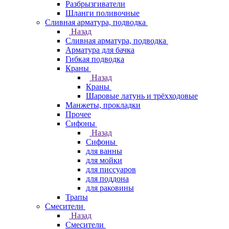
Разбрызгиватели
Шланги поливочные
Сливная арматура, подводка
Назад
Сливная арматура, подводка
Арматура для бачка
Гибкая подводка
Краны
Назад
Краны
Шаровые латунь и трёхходовые
Манжеты, прокладки
Прочее
Сифоны
Назад
Сифоны
для ванны
для мойки
для писсуаров
для поддона
для раковины
Трапы
Смесители
Назад
Смесители