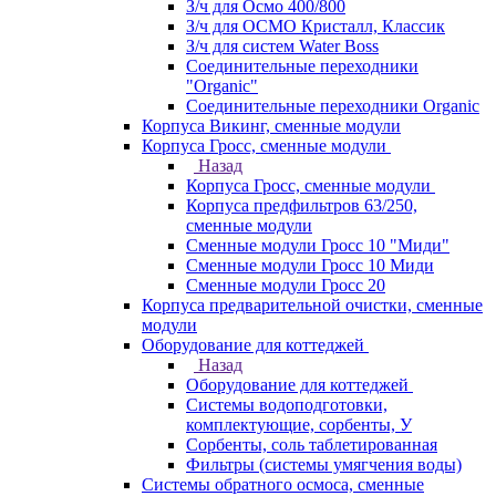
З/ч для Осмо 400/800
З/ч для ОСМО Кристалл, Классик
З/ч для систем Water Boss
Соединительные переходники
"Organic"
Соединительные переходники Organic
Корпуса Викинг, сменные модули
Корпуса Гросс, сменные модули
Назад
Корпуса Гросс, сменные модули
Корпуса предфильтров 63/250,
сменные модули
Сменные модули Гросс 10 "Миди"
Сменные модули Гросс 10 Миди
Сменные модули Гросс 20
Корпуса предварительной очистки, сменные
модули
Оборудование для коттеджей
Назад
Оборудование для коттеджей
Системы водоподготовки,
комплектующие, сорбенты, У
Сорбенты, соль таблетированная
Фильтры (системы умягчения воды)
Системы обратного осмоса, сменные