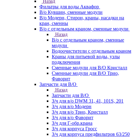
Назад
Фильтры для воды Аквафор
В/о Кувшин, сменные модули
В/о Модерн, Стирон, краны, насадки на
кран, сменны
В/о с отдельным краном, сменные модули
Назад
В/о с отдельным краном, сменные
модули
Водоочистители с отдельным краном
Краны для питьевой воды, узлы
подключения
Сменные модули для В/О Кристалл
Сменные модули для В/О Трио,
Фаворит
Запчасти для В/О
Назад
Запчасти для В/О
З/ч для в/о DWM 31, 41, 101S, 201
З/ч для в/о Модерн
З/ч для в/о Трио, Кристалл
З/ч для в/о Фаворит
З/ч для Г-обр.крана
З/ч для корпуса Гросс
З/ч для корпуса предфильтров 63/250