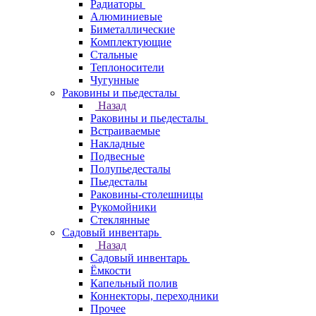
Радиаторы
Алюминиевые
Биметаллические
Комплектующие
Стальные
Теплоносители
Чугунные
Раковины и пьедесталы
Назад
Раковины и пьедесталы
Встраиваемые
Накладные
Подвесные
Полупьедесталы
Пьедесталы
Раковины-столешницы
Рукомойники
Стеклянные
Садовый инвентарь
Назад
Садовый инвентарь
Ёмкости
Капельный полив
Коннекторы, переходники
Прочее