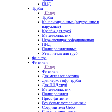
ПНД
Трубы
Назад
Трубы
Канализационные (внутренние и
наружные)
Крепёж для труб
Металлопластик
Нержавеющая гофрированная
ПНД
Полипропиленовые
Утеплитель для труб
Фильтра
Фитинги
Назад
Фитинги
Для металлопластика
Для нерж. гофр. трубы
Для ПНД труб
Металлопластик
Полипропилен
Пресс-фитинги
Резьбовые металлические
Соединители Gebo
Чугун, оцинк., сталь