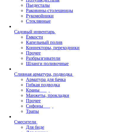
Пьедесталы
Раковины-столешницы
Рукомойники
Стеклянные
Садовый инвентарь
Ёмкости
Капельный полив
Коннекторы, переходники
Прочее
Разбрызгиватели
Шланги поливочные
Сливная арматура, подводка
Арматура для бачка
Гибкая подводка
Краны
Манжеты, прокладки
Прочее
Сифоны
Трапы
Смесители
Для биде