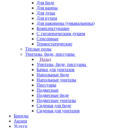
Для биде
Для ванны
Для душа
Для кухни
Для раковины (умывальника)
Комплектующие
С гигиеническим душем
Сенсорные
Термостатические
Тёплые полы
Унитазы, биде, писсуары
Назад
Унитазы, биде, писсуары
Бачки для унитазов
Напольные биде
Напольные унитазы
Писсуары
Подвесные
Подвесные биде
Подвесные унитазы
Сиденья для биде
Сиденья для унитазов
Бренды
Акции
Услуги