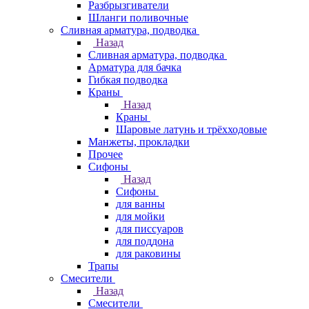
Разбрызгиватели
Шланги поливочные
Сливная арматура, подводка
Назад
Сливная арматура, подводка
Арматура для бачка
Гибкая подводка
Краны
Назад
Краны
Шаровые латунь и трёхходовые
Манжеты, прокладки
Прочее
Сифоны
Назад
Сифоны
для ванны
для мойки
для писсуаров
для поддона
для раковины
Трапы
Смесители
Назад
Смесители