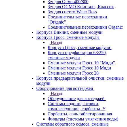
З/ч для Осмо 400/800
З/ч для ОСМО Кристалл, Классик
З/ч для систем Water Boss
Соединительные переходники
"Organic"
Соединительные переходники Organic
Корпуса Викинг, сменные модули
Корпуса Гросс, сменные модули
Назад
Корпуса Гросс, сменные модули
Корпуса предфильтров 63/250,
сменные модули
Сменные модули Гросс 10 "Миди"
Сменные модули Гросс 10 Миди
Сменные модули Гросс 20
Корпуса предварительной очистки, сменные
модули
Оборудование для коттеджей
Назад
Оборудование для коттеджей
Системы водоподготовки,
комплектующие, сорбенты, У
Сорбенты, соль таблетированная
Фильтры (системы умягчения воды)
Системы обратного осмоса, сменные