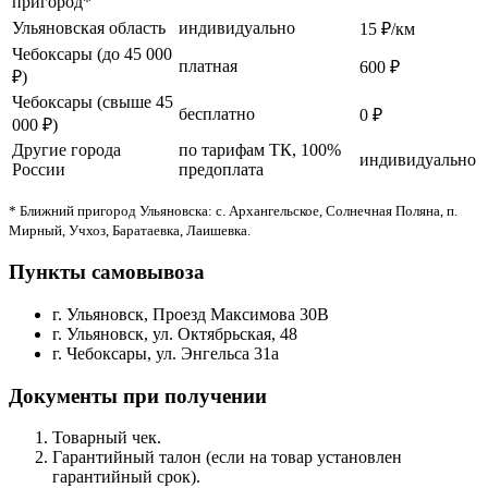
пригород*
Ульяновская область
индивидуально
15 ₽/км
Чебоксары (до 45 000
платная
600 ₽
₽)
Чебоксары (свыше 45
бесплатно
0 ₽
000 ₽)
Другие города
по тарифам ТК, 100%
индивидуально
России
предоплата
* Ближний пригород Ульяновска: с. Архангельское, Солнечная Поляна, п.
Мирный, Учхоз, Баратаевка, Лаишевка.
Пункты самовывоза
г. Ульяновск, Проезд Максимова 30В
г. Ульяновск, ул. Октябрьская, 48
г. Чебоксары, ул. Энгельса 31а
Документы при получении
Товарный чек.
Гарантийный талон (если на товар установлен
гарантийный срок).