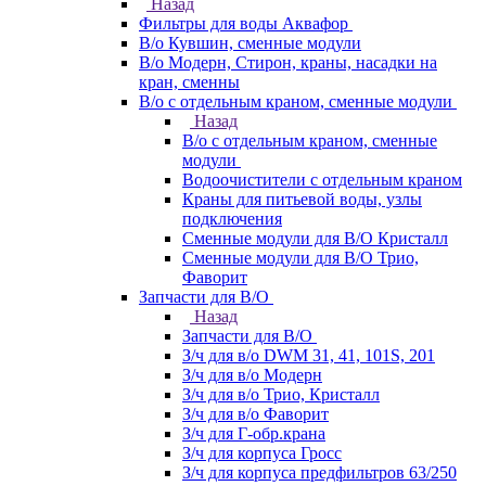
Назад
Фильтры для воды Аквафор
В/о Кувшин, сменные модули
В/о Модерн, Стирон, краны, насадки на
кран, сменны
В/о с отдельным краном, сменные модули
Назад
В/о с отдельным краном, сменные
модули
Водоочистители с отдельным краном
Краны для питьевой воды, узлы
подключения
Сменные модули для В/О Кристалл
Сменные модули для В/О Трио,
Фаворит
Запчасти для В/О
Назад
Запчасти для В/О
З/ч для в/о DWM 31, 41, 101S, 201
З/ч для в/о Модерн
З/ч для в/о Трио, Кристалл
З/ч для в/о Фаворит
З/ч для Г-обр.крана
З/ч для корпуса Гросс
З/ч для корпуса предфильтров 63/250