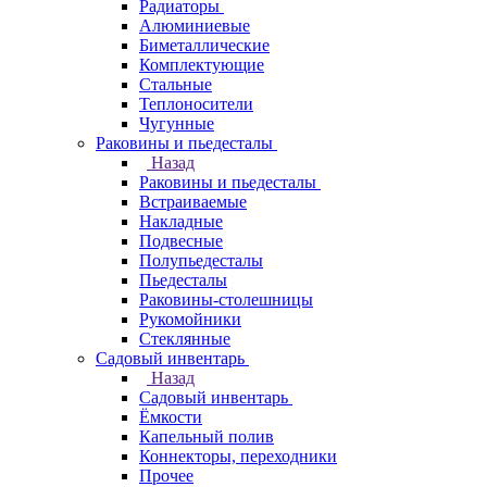
Радиаторы
Алюминиевые
Биметаллические
Комплектующие
Стальные
Теплоносители
Чугунные
Раковины и пьедесталы
Назад
Раковины и пьедесталы
Встраиваемые
Накладные
Подвесные
Полупьедесталы
Пьедесталы
Раковины-столешницы
Рукомойники
Стеклянные
Садовый инвентарь
Назад
Садовый инвентарь
Ёмкости
Капельный полив
Коннекторы, переходники
Прочее