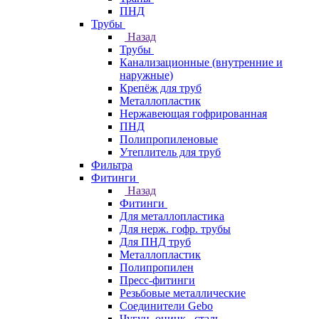
ПНД
Трубы
Назад
Трубы
Канализационные (внутренние и
наружные)
Крепёж для труб
Металлопластик
Нержавеющая гофрированная
ПНД
Полипропиленовые
Утеплитель для труб
Фильтра
Фитинги
Назад
Фитинги
Для металлопластика
Для нерж. гофр. трубы
Для ПНД труб
Металлопластик
Полипропилен
Пресс-фитинги
Резьбовые металлические
Соединители Gebo
Чугун, оцинк., сталь