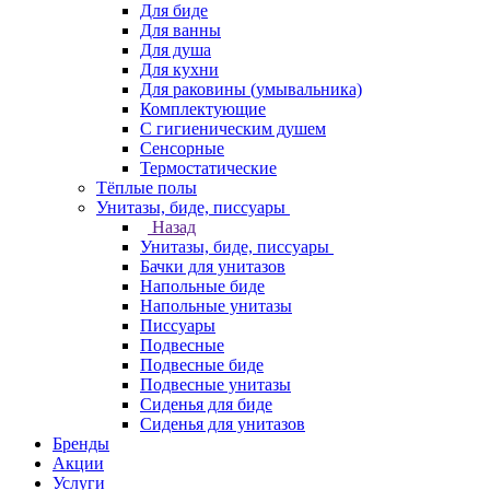
Для биде
Для ванны
Для душа
Для кухни
Для раковины (умывальника)
Комплектующие
С гигиеническим душем
Сенсорные
Термостатические
Тёплые полы
Унитазы, биде, писсуары
Назад
Унитазы, биде, писсуары
Бачки для унитазов
Напольные биде
Напольные унитазы
Писсуары
Подвесные
Подвесные биде
Подвесные унитазы
Сиденья для биде
Сиденья для унитазов
Бренды
Акции
Услуги