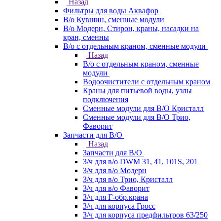
Назад
Фильтры для воды Аквафор
В/о Кувшин, сменные модули
В/о Модерн, Стирон, краны, насадки на
кран, сменны
В/о с отдельным краном, сменные модули
Назад
В/о с отдельным краном, сменные
модули
Водоочистители с отдельным краном
Краны для питьевой воды, узлы
подключения
Сменные модули для В/О Кристалл
Сменные модули для В/О Трио,
Фаворит
Запчасти для В/О
Назад
Запчасти для В/О
З/ч для в/о DWM 31, 41, 101S, 201
З/ч для в/о Модерн
З/ч для в/о Трио, Кристалл
З/ч для в/о Фаворит
З/ч для Г-обр.крана
З/ч для корпуса Гросс
З/ч для корпуса предфильтров 63/250