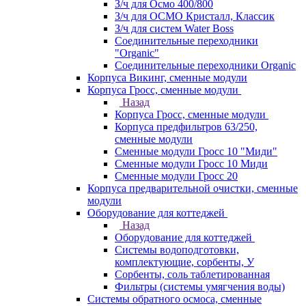
З/ч для Осмо 400/800
З/ч для ОСМО Кристалл, Классик
З/ч для систем Water Boss
Соединительные переходники
"Organic"
Соединительные переходники Organic
Корпуса Викинг, сменные модули
Корпуса Гросс, сменные модули
Назад
Корпуса Гросс, сменные модули
Корпуса предфильтров 63/250,
сменные модули
Сменные модули Гросс 10 "Миди"
Сменные модули Гросс 10 Миди
Сменные модули Гросс 20
Корпуса предварительной очистки, сменные
модули
Оборудование для коттеджей
Назад
Оборудование для коттеджей
Системы водоподготовки,
комплектующие, сорбенты, У
Сорбенты, соль таблетированная
Фильтры (системы умягчения воды)
Системы обратного осмоса, сменные