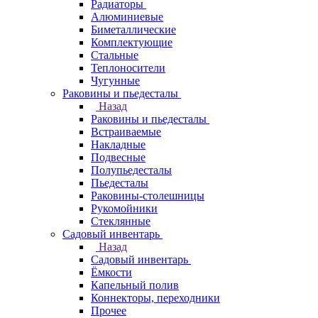
Радиаторы
Алюминиевые
Биметаллические
Комплектующие
Стальные
Теплоносители
Чугунные
Раковины и пьедесталы
Назад
Раковины и пьедесталы
Встраиваемые
Накладные
Подвесные
Полупьедесталы
Пьедесталы
Раковины-столешницы
Рукомойники
Стеклянные
Садовый инвентарь
Назад
Садовый инвентарь
Ёмкости
Капельный полив
Коннекторы, переходники
Прочее