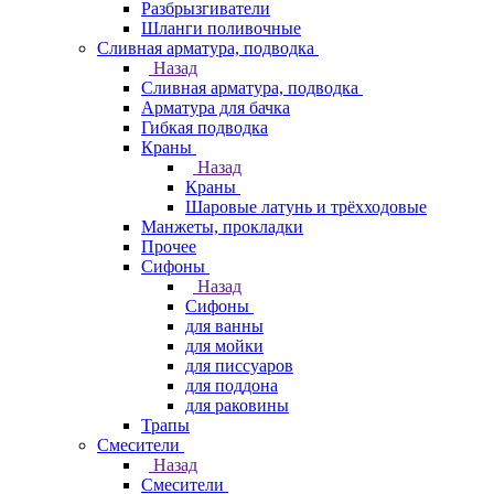
Разбрызгиватели
Шланги поливочные
Сливная арматура, подводка
Назад
Сливная арматура, подводка
Арматура для бачка
Гибкая подводка
Краны
Назад
Краны
Шаровые латунь и трёхходовые
Манжеты, прокладки
Прочее
Сифоны
Назад
Сифоны
для ванны
для мойки
для писсуаров
для поддона
для раковины
Трапы
Смесители
Назад
Смесители