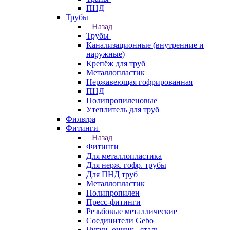
ПНД
Трубы
Назад
Трубы
Канализационные (внутренние и
наружные)
Крепёж для труб
Металлопластик
Нержавеющая гофрированная
ПНД
Полипропиленовые
Утеплитель для труб
Фильтра
Фитинги
Назад
Фитинги
Для металлопластика
Для нерж. гофр. трубы
Для ПНД труб
Металлопластик
Полипропилен
Пресс-фитинги
Резьбовые металлические
Соединители Gebo
Чугун, оцинк., сталь