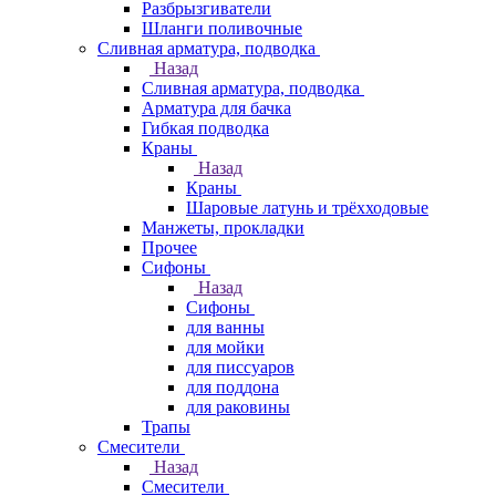
Разбрызгиватели
Шланги поливочные
Сливная арматура, подводка
Назад
Сливная арматура, подводка
Арматура для бачка
Гибкая подводка
Краны
Назад
Краны
Шаровые латунь и трёхходовые
Манжеты, прокладки
Прочее
Сифоны
Назад
Сифоны
для ванны
для мойки
для писсуаров
для поддона
для раковины
Трапы
Смесители
Назад
Смесители