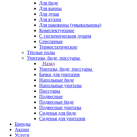
Для биде
Для ванны
Для душа
Для кухни
Для раковины (умывальника)
Комплектующие
С гигиеническим душем
Сенсорные
Термостатические
Тёплые полы
Унитазы, биде, писсуары
Назад
Унитазы, биде, писсуары
Бачки для унитазов
Напольные биде
Напольные унитазы
Писсуары
Подвесные
Подвесные биде
Подвесные унитазы
Сиденья для биде
Сиденья для унитазов
Бренды
Акции
Услуги