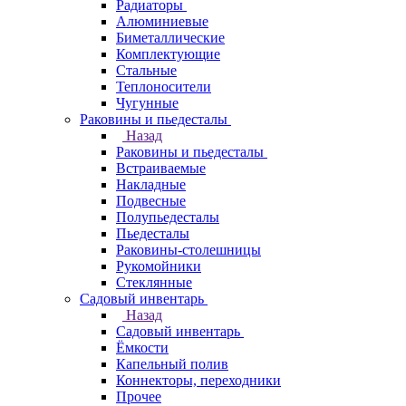
Радиаторы
Алюминиевые
Биметаллические
Комплектующие
Стальные
Теплоносители
Чугунные
Раковины и пьедесталы
Назад
Раковины и пьедесталы
Встраиваемые
Накладные
Подвесные
Полупьедесталы
Пьедесталы
Раковины-столешницы
Рукомойники
Стеклянные
Садовый инвентарь
Назад
Садовый инвентарь
Ёмкости
Капельный полив
Коннекторы, переходники
Прочее