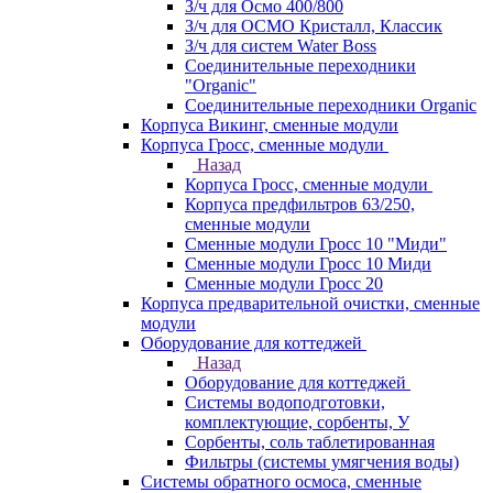
З/ч для Осмо 400/800
З/ч для ОСМО Кристалл, Классик
З/ч для систем Water Boss
Соединительные переходники
"Organic"
Соединительные переходники Organic
Корпуса Викинг, сменные модули
Корпуса Гросс, сменные модули
Назад
Корпуса Гросс, сменные модули
Корпуса предфильтров 63/250,
сменные модули
Сменные модули Гросс 10 "Миди"
Сменные модули Гросс 10 Миди
Сменные модули Гросс 20
Корпуса предварительной очистки, сменные
модули
Оборудование для коттеджей
Назад
Оборудование для коттеджей
Системы водоподготовки,
комплектующие, сорбенты, У
Сорбенты, соль таблетированная
Фильтры (системы умягчения воды)
Системы обратного осмоса, сменные