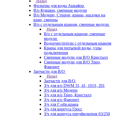
Назад
Фильтры для воды Аквафор
В/о Кувшин, сменные модули
В/о Модерн, Стирон, краны, насадки на
кран, сменны
В/о с отдельным краном, сменные модули
Назад
В/о с отдельным краном, сменные
модули
Водоочистители с отдельным краном
Краны для питьевой воды, узлы
подключения
Сменные модули для В/О Кристалл
Сменные модули для В/О Трио,
Фаворит
Запчасти для В/О
Назад
Запчасти для В/О
З/ч для в/о DWM 31, 41, 101S, 201
З/ч для в/о Модерн
З/ч для в/о Трио, Кристалл
З/ч для в/о Фаворит
З/ч для Г-обр.крана
З/ч для корпуса Гросс
З/ч для корпуса предфильтров 63/250