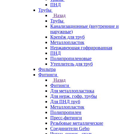
ПНД
Трубы
Назад
Трубы
Канализационные (внутренние и
наружные)
Крепёж для труб
Металлопластик
Нержавеющая гофрированная
ПНД
Полипропиленовые
Утеплитель для труб
Фильтра
Фитинги
Назад
Фитинги
Для металлопластика
Для нерж. гофр. трубы
Для ПНД труб
Металлопластик
Полипропилен
Пресс-фитинги
Резьбовые металлические
Соединители Gebo
Чугун, оцинк., сталь