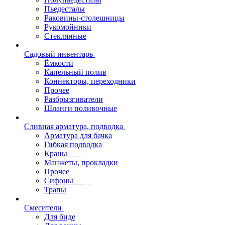
Пьедесталы
Раковины-столешницы
Рукомойники
Стеклянные
Садовый инвентарь
Ёмкости
Капельный полив
Коннекторы, переходники
Прочее
Разбрызгиватели
Шланги поливочные
Сливная арматура, подводка
Арматура для бачка
Гибкая подводка
Краны
Манжеты, прокладки
Прочее
Сифоны
Трапы
Смесители
Для биде