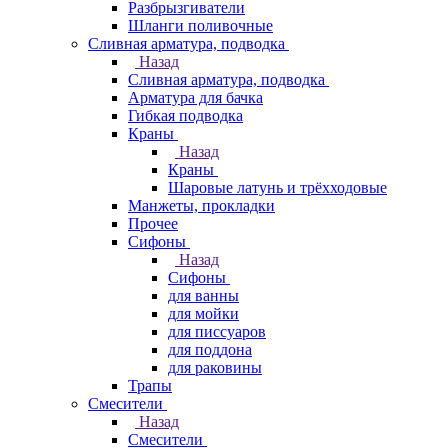
Разбрызгиватели
Шланги поливочные
Сливная арматура, подводка
Назад
Сливная арматура, подводка
Арматура для бачка
Гибкая подводка
Краны
Назад
Краны
Шаровые латунь и трёхходовые
Манжеты, прокладки
Прочее
Сифоны
Назад
Сифоны
для ванны
для мойки
для писсуаров
для поддона
для раковины
Трапы
Смесители
Назад
Смесители