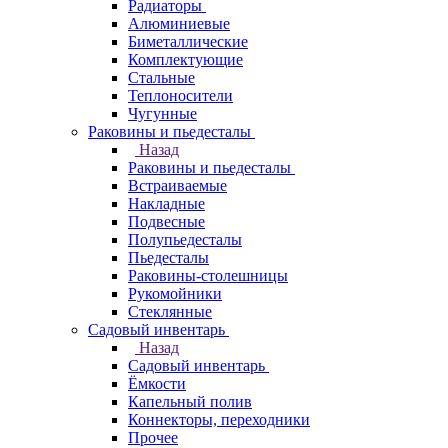
Радиаторы
Алюминиевые
Биметаллические
Комплектующие
Стальные
Теплоносители
Чугунные
Раковины и пьедесталы
Назад
Раковины и пьедесталы
Встраиваемые
Накладные
Подвесные
Полупьедесталы
Пьедесталы
Раковины-столешницы
Рукомойники
Стеклянные
Садовый инвентарь
Назад
Садовый инвентарь
Ёмкости
Капельный полив
Коннекторы, переходники
Прочее