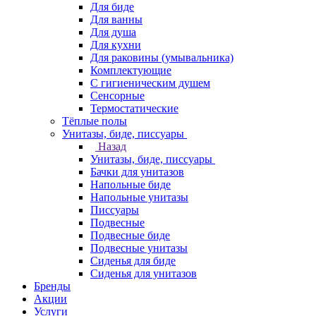
Для биде
Для ванны
Для душа
Для кухни
Для раковины (умывальника)
Комплектующие
С гигиеническим душем
Сенсорные
Термостатические
Тёплые полы
Унитазы, биде, писсуары
Назад
Унитазы, биде, писсуары
Бачки для унитазов
Напольные биде
Напольные унитазы
Писсуары
Подвесные
Подвесные биде
Подвесные унитазы
Сиденья для биде
Сиденья для унитазов
Бренды
Акции
Услуги