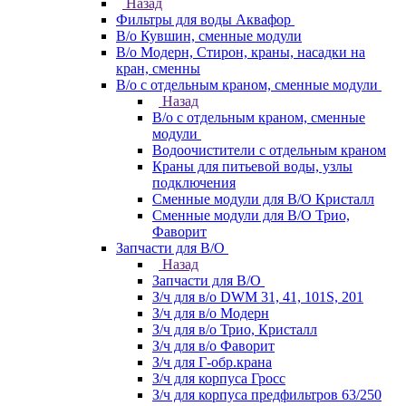
Назад
Фильтры для воды Аквафор
В/о Кувшин, сменные модули
В/о Модерн, Стирон, краны, насадки на
кран, сменны
В/о с отдельным краном, сменные модули
Назад
В/о с отдельным краном, сменные
модули
Водоочистители с отдельным краном
Краны для питьевой воды, узлы
подключения
Сменные модули для В/О Кристалл
Сменные модули для В/О Трио,
Фаворит
Запчасти для В/О
Назад
Запчасти для В/О
З/ч для в/о DWM 31, 41, 101S, 201
З/ч для в/о Модерн
З/ч для в/о Трио, Кристалл
З/ч для в/о Фаворит
З/ч для Г-обр.крана
З/ч для корпуса Гросс
З/ч для корпуса предфильтров 63/250