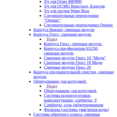
З/ч для Осмо 400/800
З/ч для ОСМО Кристалл, Классик
З/ч для систем Water Boss
Соединительные переходники
"Organic"
Соединительные переходники Organic
Корпуса Викинг, сменные модули
Корпуса Гросс, сменные модули
Назад
Корпуса Гросс, сменные модули
Корпуса предфильтров 63/250,
сменные модули
Сменные модули Гросс 10 "Миди"
Сменные модули Гросс 10 Миди
Сменные модули Гросс 20
Корпуса предварительной очистки, сменные
модули
Оборудование для коттеджей
Назад
Оборудование для коттеджей
Системы водоподготовки,
комплектующие, сорбенты, У
Сорбенты, соль таблетированная
Фильтры (системы умягчения воды)
Системы обратного осмоса, сменные