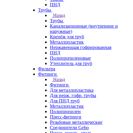
ПНД
Трубы
Назад
Трубы
Канализационные (внутренние и
наружные)
Крепёж для труб
Металлопластик
Нержавеющая гофрированная
ПНД
Полипропиленовые
Утеплитель для труб
Фильтра
Фитинги
Назад
Фитинги
Для металлопластика
Для нерж. гофр. трубы
Для ПНД труб
Металлопластик
Полипропилен
Пресс-фитинги
Резьбовые металлические
Соединители Gebo
Чугун, оцинк., сталь