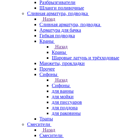
Разбрызгиватели
Шланги поливочные
Сливная арматура, подводка
Назад
Сливная арматура, подводка
Арматура для бачка
Гибкая подводка
Краны
Назад
Краны
Шаровые латунь и трёхходовые
Манжеты, прокладки
Прочее
Сифоны
Назад
Сифоны
для ванны
для мойки
для писсуаров
для поддона
для раковины
Трапы
Смесители
Назад
Смесители