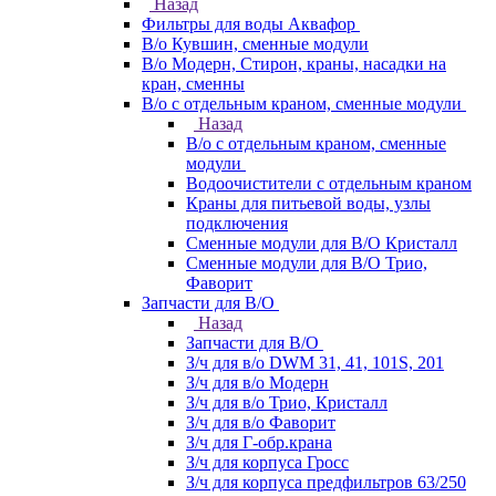
Назад
Фильтры для воды Аквафор
В/о Кувшин, сменные модули
В/о Модерн, Стирон, краны, насадки на
кран, сменны
В/о с отдельным краном, сменные модули
Назад
В/о с отдельным краном, сменные
модули
Водоочистители с отдельным краном
Краны для питьевой воды, узлы
подключения
Сменные модули для В/О Кристалл
Сменные модули для В/О Трио,
Фаворит
Запчасти для В/О
Назад
Запчасти для В/О
З/ч для в/о DWM 31, 41, 101S, 201
З/ч для в/о Модерн
З/ч для в/о Трио, Кристалл
З/ч для в/о Фаворит
З/ч для Г-обр.крана
З/ч для корпуса Гросс
З/ч для корпуса предфильтров 63/250