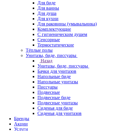
Для биде
Для ванны
Для душа
Для кухни
Для раковины (умывальника)
Комплектующие
С гигиеническим душем
Сенсорные
Термостатические
Тёплые полы
Унитазы, биде, писсуары
Назад
Унитазы, биде, писсуары
Бачки для унитазов
Напольные биде
Напольные унитазы
Писсуары
Подвесные
Подвесные биде
Подвесные унитазы
Сиденья для биде
Сиденья для унитазов
Бренды
Акции
Услуги