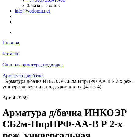
Заказать звонок
info@vodomir.net
Главная
–
Каталог
–
Сливная арматура, подводка
–
Арматура для бачка
–
Арматура д/бачка ИНКОЭР СБ2м-НпрНРФ-АА-В Р 2-х реж.
универсальная, ниж.под., хром кнопка(4-3-3-4)
Арт.
433259
Арматура д/бачка ИНКОЭР
СБ2м-НпрНРФ-АА-В Р 2-х
реж. универсальная,