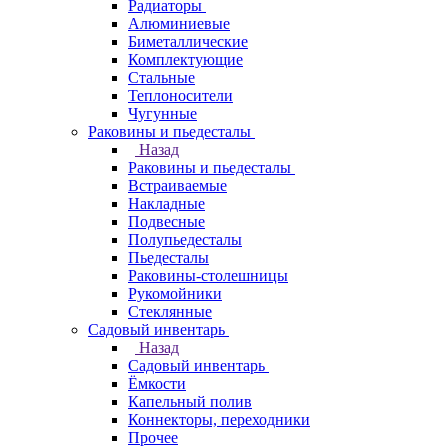
Радиаторы
Алюминиевые
Биметаллические
Комплектующие
Стальные
Теплоносители
Чугунные
Раковины и пьедесталы
Назад
Раковины и пьедесталы
Встраиваемые
Накладные
Подвесные
Полупьедесталы
Пьедесталы
Раковины-столешницы
Рукомойники
Стеклянные
Садовый инвентарь
Назад
Садовый инвентарь
Ёмкости
Капельный полив
Коннекторы, переходники
Прочее