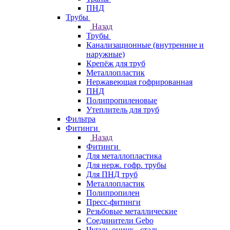
ПНД
Трубы
Назад
Трубы
Канализационные (внутренние и
наружные)
Крепёж для труб
Металлопластик
Нержавеющая гофрированная
ПНД
Полипропиленовые
Утеплитель для труб
Фильтра
Фитинги
Назад
Фитинги
Для металлопластика
Для нерж. гофр. трубы
Для ПНД труб
Металлопластик
Полипропилен
Пресс-фитинги
Резьбовые металлические
Соединители Gebo
Чугун, оцинк., сталь