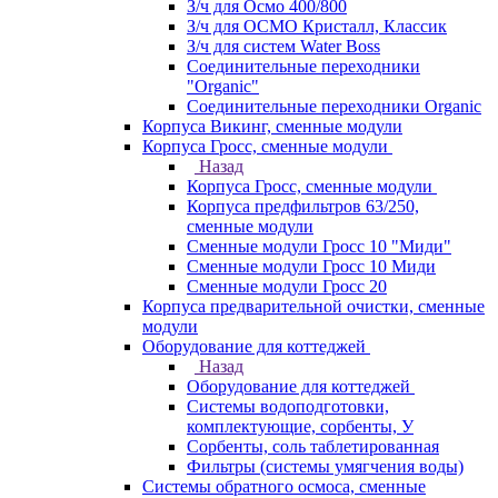
З/ч для Осмо 400/800
З/ч для ОСМО Кристалл, Классик
З/ч для систем Water Boss
Соединительные переходники
"Organic"
Соединительные переходники Organic
Корпуса Викинг, сменные модули
Корпуса Гросс, сменные модули
Назад
Корпуса Гросс, сменные модули
Корпуса предфильтров 63/250,
сменные модули
Сменные модули Гросс 10 "Миди"
Сменные модули Гросс 10 Миди
Сменные модули Гросс 20
Корпуса предварительной очистки, сменные
модули
Оборудование для коттеджей
Назад
Оборудование для коттеджей
Системы водоподготовки,
комплектующие, сорбенты, У
Сорбенты, соль таблетированная
Фильтры (системы умягчения воды)
Системы обратного осмоса, сменные