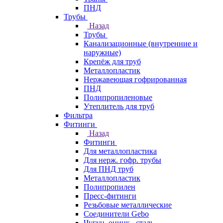
ПНД
Трубы
Назад
Трубы
Канализационные (внутренние и
наружные)
Крепёж для труб
Металлопластик
Нержавеющая гофрированная
ПНД
Полипропиленовые
Утеплитель для труб
Фильтра
Фитинги
Назад
Фитинги
Для металлопластика
Для нерж. гофр. трубы
Для ПНД труб
Металлопластик
Полипропилен
Пресс-фитинги
Резьбовые металлические
Соединители Gebo
Чугун, оцинк., сталь