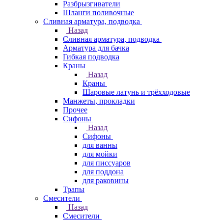
Разбрызгиватели
Шланги поливочные
Сливная арматура, подводка
Назад
Сливная арматура, подводка
Арматура для бачка
Гибкая подводка
Краны
Назад
Краны
Шаровые латунь и трёхходовые
Манжеты, прокладки
Прочее
Сифоны
Назад
Сифоны
для ванны
для мойки
для писсуаров
для поддона
для раковины
Трапы
Смесители
Назад
Смесители