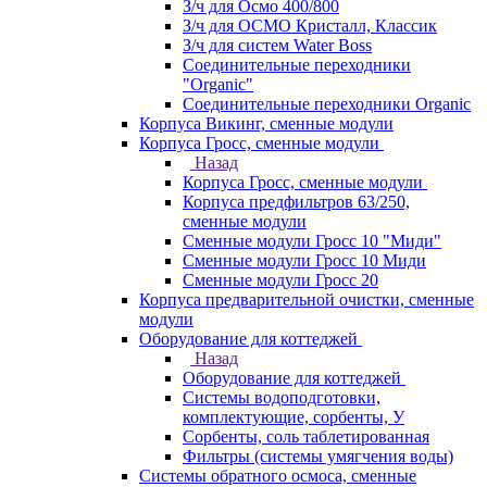
З/ч для Осмо 400/800
З/ч для ОСМО Кристалл, Классик
З/ч для систем Water Boss
Соединительные переходники
"Organic"
Соединительные переходники Organic
Корпуса Викинг, сменные модули
Корпуса Гросс, сменные модули
Назад
Корпуса Гросс, сменные модули
Корпуса предфильтров 63/250,
сменные модули
Сменные модули Гросс 10 "Миди"
Сменные модули Гросс 10 Миди
Сменные модули Гросс 20
Корпуса предварительной очистки, сменные
модули
Оборудование для коттеджей
Назад
Оборудование для коттеджей
Системы водоподготовки,
комплектующие, сорбенты, У
Сорбенты, соль таблетированная
Фильтры (системы умягчения воды)
Системы обратного осмоса, сменные