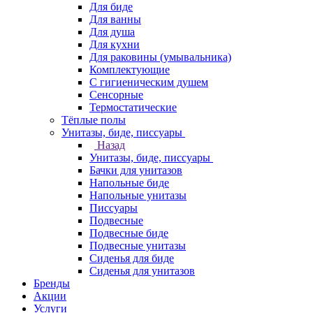
Для биде
Для ванны
Для душа
Для кухни
Для раковины (умывальника)
Комплектующие
С гигиеническим душем
Сенсорные
Термостатические
Тёплые полы
Унитазы, биде, писсуары
Назад
Унитазы, биде, писсуары
Бачки для унитазов
Напольные биде
Напольные унитазы
Писсуары
Подвесные
Подвесные биде
Подвесные унитазы
Сиденья для биде
Сиденья для унитазов
Бренды
Акции
Услуги