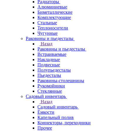
Радиаторы
Алюминиевые
Биметаллические
Комплектующие
Стальные
Теплоносители
Чугунные
Раковины и пьедесталы
Назад
Раковины и пьедесталы
Встраиваемые
Накладные
Подвесные
Полупьедесталы
Пьедесталы
Раковины-столешницы
Рукомойники
Стеклянные
Садовый инвентарь
Назад
Садовый инвентарь
Ёмкости
Капельный полив
Коннекторы, переходники
Прочее