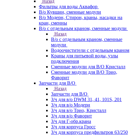
Назад
Фильтры для воды Аквафор
В/о Кувшин, сменные модули
В/о Модерн, Стирон, краны, насадки на
кран, сменны
В/о с отдельным краном, сменные модули
Назад
В/о с отдельным краном, сменные
модули
Водоочистители с отдельным краном
Краны для питьевой воды, узлы
подключения
Сменные модули для В/О Кристалл
Сменные модули для В/О Трио,
Фаворит
Запчасти для В/О
Назад
Запчасти для В/О
З/ч для в/о DWM 31, 41, 101S, 201
З/ч для в/о Модерн
З/ч для в/о Трио, Кристалл
З/ч для в/о Фаворит
З/ч для Г-обр.крана
З/ч для корпуса Гросс
З/ч для корпуса предфильтров 63/250