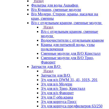
Назад
Фильтры для воды Аквафор
В/о Кувшин, сменные модули
В/о Модерн, Стирон, краны, насадки на
кран, сменны
В/о с отдельным краном, сменные модули
Назад
В/о с отдельным краном, сменные
модули
Водоочистители с отдельным краном
Краны для питьевой воды, узлы
подключения
Сменные модули для В/О Кристалл
Сменные модули для В/О Трио,
Фаворит
Запчасти для В/О
Назад
Запчасти для В/О
З/ч для в/о DWM 31, 41, 101S, 201
З/ч для в/о Модерн
З/ч для в/о Трио, Кристалл
З/ч для в/о Фаворит
З/ч для Г-обр.крана
З/ч для корпуса Гросс
З/ч для корпуса предфильтров 63/250