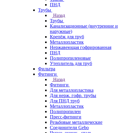
ПНД
Трубы
Назад
Трубы
Канализационные (внутренние и
наружные)
Крепёж для труб
Металлопластик
Нержавеющая гофрированная
ПНД
Полипропиленовые
Утеплитель для труб
Фильтра
Фитинги
Назад
Фитинги
Для металлопластика
Для нерж. гофр. трубы
Для ПНД труб
Металлопластик
Полипропилен
Пресс-фитинги
Резьбовые металлические
Соединители Gebo
Чугун, оцинк., сталь