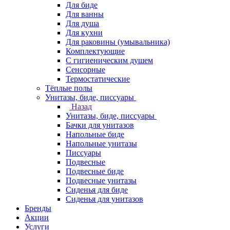
Для биде
Для ванны
Для душа
Для кухни
Для раковины (умывальника)
Комплектующие
С гигиеническим душем
Сенсорные
Термостатические
Тёплые полы
Унитазы, биде, писсуары
Назад
Унитазы, биде, писсуары
Бачки для унитазов
Напольные биде
Напольные унитазы
Писсуары
Подвесные
Подвесные биде
Подвесные унитазы
Сиденья для биде
Сиденья для унитазов
Бренды
Акции
Услуги