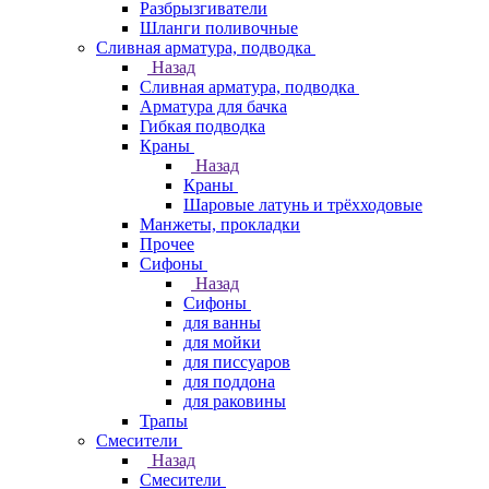
Разбрызгиватели
Шланги поливочные
Сливная арматура, подводка
Назад
Сливная арматура, подводка
Арматура для бачка
Гибкая подводка
Краны
Назад
Краны
Шаровые латунь и трёхходовые
Манжеты, прокладки
Прочее
Сифоны
Назад
Сифоны
для ванны
для мойки
для писсуаров
для поддона
для раковины
Трапы
Смесители
Назад
Смесители