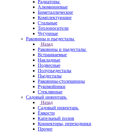
Радиаторы
Алюминиевые
Биметаллические
Комплектующие
Стальные
Теплоносители
Чугунные
Раковины и пьедесталы
Назад
Раковины и пьедесталы
Встраиваемые
Накладные
Подвесные
Полупьедесталы
Пьедесталы
Раковины-столешницы
Рукомойники
Стеклянные
Садовый инвентарь
Назад
Садовый инвентарь
Ёмкости
Капельный полив
Коннекторы, переходники
Прочее