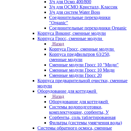
З/ч для Осмо 400/800
З/ч для ОСМО Кристалл, Классик
З/ч для систем Water Boss
Соединительные переходники
"Organic"
Соединительные переходники Organic
Корпуса Викинг, сменные модули
Корпуса Гросс, сменные модули
Назад
Корпуса Гросс, сменные модули
Корпуса предфильтров 63/250,
сменные модули
Сменные модули Гросс 10 "Миди"
Сменные модули Гросс 10 Миди
Сменные модули Гросс 20
Корпуса предварительной очистки, сменные
модули
Оборудование для коттеджей
Назад
Оборудование для коттеджей
Системы водоподготовки,
комплектующие, сорбенты, У
Сорбенты, соль таблетированная
Фильтры (системы умягчения воды)
Системы обратного осмоса, сменные