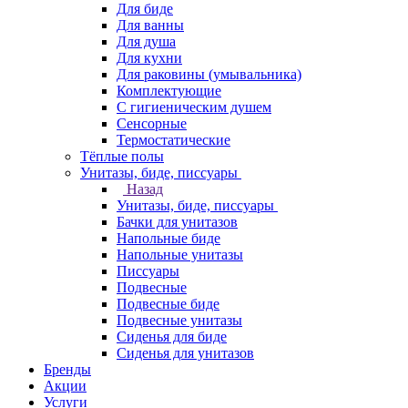
Для биде
Для ванны
Для душа
Для кухни
Для раковины (умывальника)
Комплектующие
С гигиеническим душем
Сенсорные
Термостатические
Тёплые полы
Унитазы, биде, писсуары
Назад
Унитазы, биде, писсуары
Бачки для унитазов
Напольные биде
Напольные унитазы
Писсуары
Подвесные
Подвесные биде
Подвесные унитазы
Сиденья для биде
Сиденья для унитазов
Бренды
Акции
Услуги