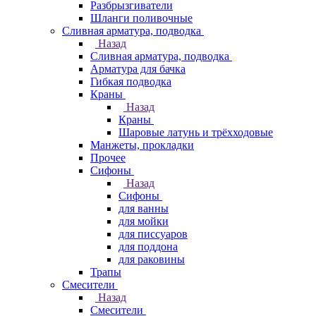
Разбрызгиватели
Шланги поливочные
Сливная арматура, подводка
Назад
Сливная арматура, подводка
Арматура для бачка
Гибкая подводка
Краны
Назад
Краны
Шаровые латунь и трёхходовые
Манжеты, прокладки
Прочее
Сифоны
Назад
Сифоны
для ванны
для мойки
для писсуаров
для поддона
для раковины
Трапы
Смесители
Назад
Смесители