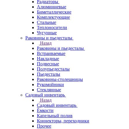
Радиаторы
Алюминиевые
Биметаллические
Комплектующие
Стальные
Теплоносители
Чугунные
Раковины и пьедесталы
Назад
Раковины и пьедесталы
Встраиваемые
Накладные
Подвесные
Полупьедесталы
Пьедесталы
Раковины-столешницы
Рукомойники
Стеклянные
Садовый инвентарь
Назад
Садовый инвентарь
Ёмкости
Капельный полив
Коннекторы, переходники
Прочее