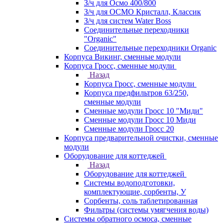
З/ч для Осмо 400/800
З/ч для ОСМО Кристалл, Классик
З/ч для систем Water Boss
Соединительные переходники
"Organic"
Соединительные переходники Organic
Корпуса Викинг, сменные модули
Корпуса Гросс, сменные модули
Назад
Корпуса Гросс, сменные модули
Корпуса предфильтров 63/250,
сменные модули
Сменные модули Гросс 10 "Миди"
Сменные модули Гросс 10 Миди
Сменные модули Гросс 20
Корпуса предварительной очистки, сменные
модули
Оборудование для коттеджей
Назад
Оборудование для коттеджей
Системы водоподготовки,
комплектующие, сорбенты, У
Сорбенты, соль таблетированная
Фильтры (системы умягчения воды)
Системы обратного осмоса, сменные