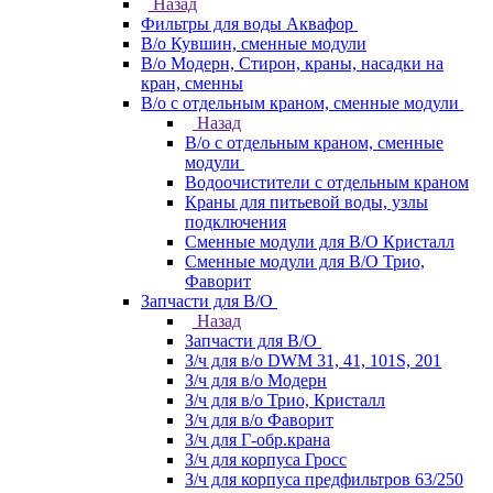
Назад
Фильтры для воды Аквафор
В/о Кувшин, сменные модули
В/о Модерн, Стирон, краны, насадки на
кран, сменны
В/о с отдельным краном, сменные модули
Назад
В/о с отдельным краном, сменные
модули
Водоочистители с отдельным краном
Краны для питьевой воды, узлы
подключения
Сменные модули для В/О Кристалл
Сменные модули для В/О Трио,
Фаворит
Запчасти для В/О
Назад
Запчасти для В/О
З/ч для в/о DWM 31, 41, 101S, 201
З/ч для в/о Модерн
З/ч для в/о Трио, Кристалл
З/ч для в/о Фаворит
З/ч для Г-обр.крана
З/ч для корпуса Гросс
З/ч для корпуса предфильтров 63/250