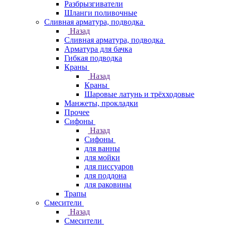
Разбрызгиватели
Шланги поливочные
Сливная арматура, подводка
Назад
Сливная арматура, подводка
Арматура для бачка
Гибкая подводка
Краны
Назад
Краны
Шаровые латунь и трёхходовые
Манжеты, прокладки
Прочее
Сифоны
Назад
Сифоны
для ванны
для мойки
для писсуаров
для поддона
для раковины
Трапы
Смесители
Назад
Смесители