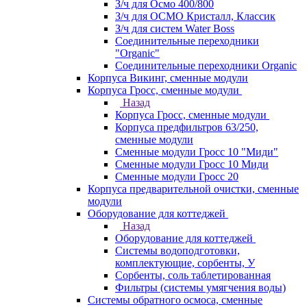
З/ч для Осмо 400/800
З/ч для ОСМО Кристалл, Классик
З/ч для систем Water Boss
Соединительные переходники
"Organic"
Соединительные переходники Organic
Корпуса Викинг, сменные модули
Корпуса Гросс, сменные модули
Назад
Корпуса Гросс, сменные модули
Корпуса предфильтров 63/250,
сменные модули
Сменные модули Гросс 10 "Миди"
Сменные модули Гросс 10 Миди
Сменные модули Гросс 20
Корпуса предварительной очистки, сменные
модули
Оборудование для коттеджей
Назад
Оборудование для коттеджей
Системы водоподготовки,
комплектующие, сорбенты, У
Сорбенты, соль таблетированная
Фильтры (системы умягчения воды)
Системы обратного осмоса, сменные