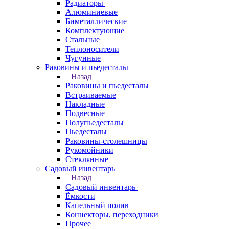
Радиаторы
Алюминиевые
Биметаллические
Комплектующие
Стальные
Теплоносители
Чугунные
Раковины и пьедесталы
Назад
Раковины и пьедесталы
Встраиваемые
Накладные
Подвесные
Полупьедесталы
Пьедесталы
Раковины-столешницы
Рукомойники
Стеклянные
Садовый инвентарь
Назад
Садовый инвентарь
Ёмкости
Капельный полив
Коннекторы, переходники
Прочее