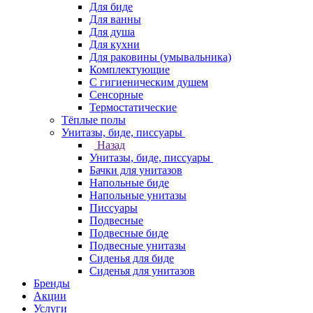
Для биде
Для ванны
Для душа
Для кухни
Для раковины (умывальника)
Комплектующие
С гигиеническим душем
Сенсорные
Термостатические
Тёплые полы
Унитазы, биде, писсуары
Назад
Унитазы, биде, писсуары
Бачки для унитазов
Напольные биде
Напольные унитазы
Писсуары
Подвесные
Подвесные биде
Подвесные унитазы
Сиденья для биде
Сиденья для унитазов
Бренды
Акции
Услуги