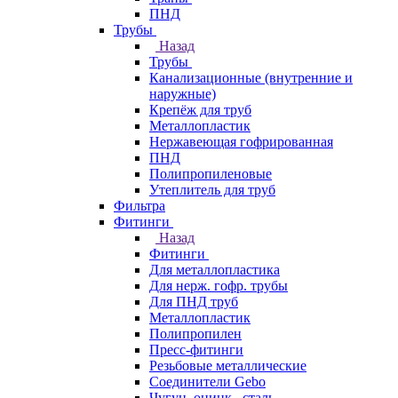
ПНД
Трубы
Назад
Трубы
Канализационные (внутренние и
наружные)
Крепёж для труб
Металлопластик
Нержавеющая гофрированная
ПНД
Полипропиленовые
Утеплитель для труб
Фильтра
Фитинги
Назад
Фитинги
Для металлопластика
Для нерж. гофр. трубы
Для ПНД труб
Металлопластик
Полипропилен
Пресс-фитинги
Резьбовые металлические
Соединители Gebo
Чугун, оцинк., сталь