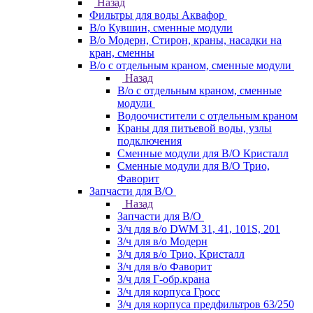
Назад
Фильтры для воды Аквафор
В/о Кувшин, сменные модули
В/о Модерн, Стирон, краны, насадки на
кран, сменны
В/о с отдельным краном, сменные модули
Назад
В/о с отдельным краном, сменные
модули
Водоочистители с отдельным краном
Краны для питьевой воды, узлы
подключения
Сменные модули для В/О Кристалл
Сменные модули для В/О Трио,
Фаворит
Запчасти для В/О
Назад
Запчасти для В/О
З/ч для в/о DWM 31, 41, 101S, 201
З/ч для в/о Модерн
З/ч для в/о Трио, Кристалл
З/ч для в/о Фаворит
З/ч для Г-обр.крана
З/ч для корпуса Гросс
З/ч для корпуса предфильтров 63/250