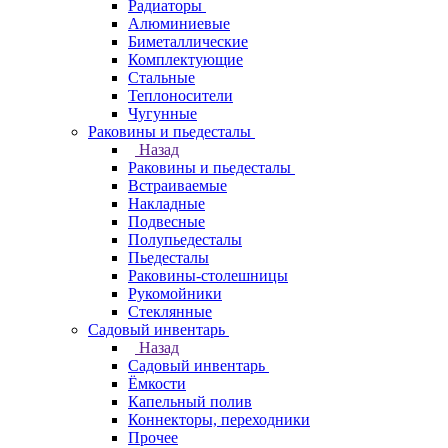
Радиаторы
Алюминиевые
Биметаллические
Комплектующие
Стальные
Теплоносители
Чугунные
Раковины и пьедесталы
Назад
Раковины и пьедесталы
Встраиваемые
Накладные
Подвесные
Полупьедесталы
Пьедесталы
Раковины-столешницы
Рукомойники
Стеклянные
Садовый инвентарь
Назад
Садовый инвентарь
Ёмкости
Капельный полив
Коннекторы, переходники
Прочее