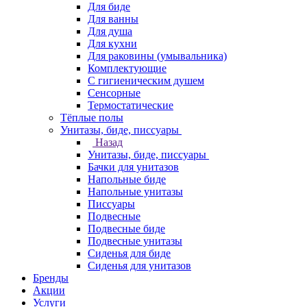
Для биде
Для ванны
Для душа
Для кухни
Для раковины (умывальника)
Комплектующие
С гигиеническим душем
Сенсорные
Термостатические
Тёплые полы
Унитазы, биде, писсуары
Назад
Унитазы, биде, писсуары
Бачки для унитазов
Напольные биде
Напольные унитазы
Писсуары
Подвесные
Подвесные биде
Подвесные унитазы
Сиденья для биде
Сиденья для унитазов
Бренды
Акции
Услуги