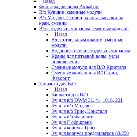
Назад
Фильтры для воды Аквафор
В/о Кувшин, сменные модули
В/о Модерн, Стирон, краны, насадки на
кран, сменны
В/о с отдельным краном, сменные модули
Назад
В/о с отдельным краном, сменные
модули
Водоочистители с отдельным краном
Краны для питьевой воды, узлы
подключения
Сменные модули для В/О Кристалл
Сменные модули для В/О Трио,
Фаворит
Запчасти для В/О
Назад
Запчасти для В/О
З/ч для в/о DWM 31, 41, 101S, 201
З/ч для в/о Модерн
З/ч для в/о Трио, Кристалл
З/ч для в/о Фаворит
З/ч для Г-обр.крана
З/ч для корпуса Гросс
З/ч для корпуса предфильтров 63/250