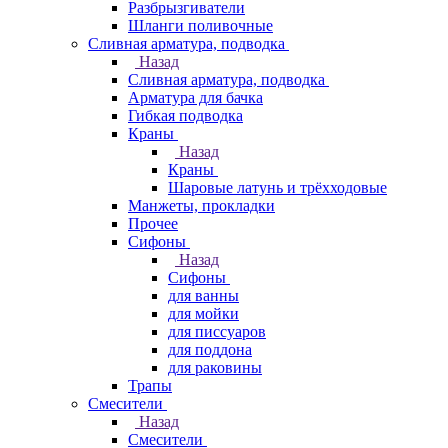
Разбрызгиватели
Шланги поливочные
Сливная арматура, подводка
Назад
Сливная арматура, подводка
Арматура для бачка
Гибкая подводка
Краны
Назад
Краны
Шаровые латунь и трёхходовые
Манжеты, прокладки
Прочее
Сифоны
Назад
Сифоны
для ванны
для мойки
для писсуаров
для поддона
для раковины
Трапы
Смесители
Назад
Смесители