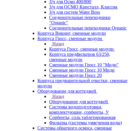
З/ч для Осмо 400/800
З/ч для ОСМО Кристалл, Классик
З/ч для систем Water Boss
Соединительные переходники
"Organic"
Соединительные переходники Organic
Корпуса Викинг, сменные модули
Корпуса Гросс, сменные модули
Назад
Корпуса Гросс, сменные модули
Корпуса предфильтров 63/250,
сменные модули
Сменные модули Гросс 10 "Миди"
Сменные модули Гросс 10 Миди
Сменные модули Гросс 20
Корпуса предварительной очистки, сменные
модули
Оборудование для коттеджей
Назад
Оборудование для коттеджей
Системы водоподготовки,
комплектующие, сорбенты, У
Сорбенты, соль таблетированная
Фильтры (системы умягчения воды)
Системы обратного осмоса, сменные