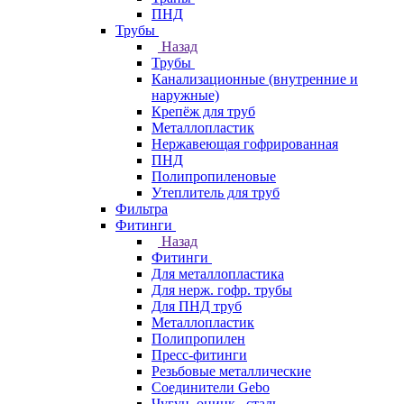
ПНД
Трубы
Назад
Трубы
Канализационные (внутренние и
наружные)
Крепёж для труб
Металлопластик
Нержавеющая гофрированная
ПНД
Полипропиленовые
Утеплитель для труб
Фильтра
Фитинги
Назад
Фитинги
Для металлопластика
Для нерж. гофр. трубы
Для ПНД труб
Металлопластик
Полипропилен
Пресс-фитинги
Резьбовые металлические
Соединители Gebo
Чугун, оцинк., сталь