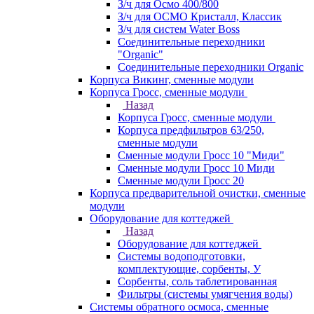
З/ч для Осмо 400/800
З/ч для ОСМО Кристалл, Классик
З/ч для систем Water Boss
Соединительные переходники
"Organic"
Соединительные переходники Organic
Корпуса Викинг, сменные модули
Корпуса Гросс, сменные модули
Назад
Корпуса Гросс, сменные модули
Корпуса предфильтров 63/250,
сменные модули
Сменные модули Гросс 10 "Миди"
Сменные модули Гросс 10 Миди
Сменные модули Гросс 20
Корпуса предварительной очистки, сменные
модули
Оборудование для коттеджей
Назад
Оборудование для коттеджей
Системы водоподготовки,
комплектующие, сорбенты, У
Сорбенты, соль таблетированная
Фильтры (системы умягчения воды)
Системы обратного осмоса, сменные