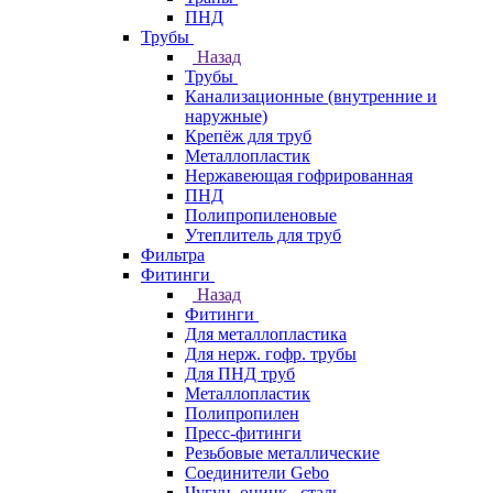
ПНД
Трубы
Назад
Трубы
Канализационные (внутренние и
наружные)
Крепёж для труб
Металлопластик
Нержавеющая гофрированная
ПНД
Полипропиленовые
Утеплитель для труб
Фильтра
Фитинги
Назад
Фитинги
Для металлопластика
Для нерж. гофр. трубы
Для ПНД труб
Металлопластик
Полипропилен
Пресс-фитинги
Резьбовые металлические
Соединители Gebo
Чугун, оцинк., сталь