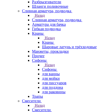
Разбрызгиватели
Шланги поливочные
Сливная арматура, подводка
Назад
Сливная арматура, подводка
Арматура для бачка
Гибкая подводка
Краны
Назад
Краны
Шаровые латунь и трёхходовые
Манжеты, прокладки
Прочее
Сифоны
Назад
Сифоны
для ванны
для мойки
для писсуаров
для поддона
для раковины
Трапы
Смесители
Назад
Смесители