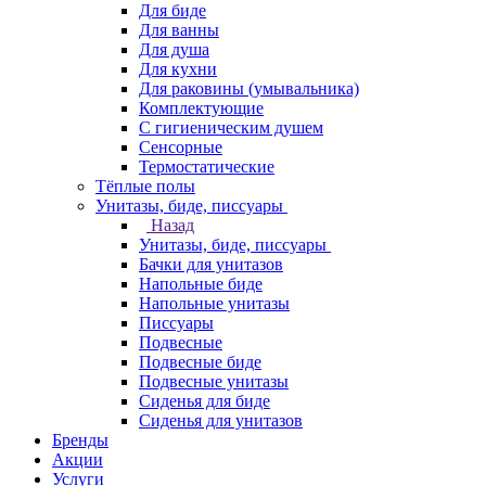
Для биде
Для ванны
Для душа
Для кухни
Для раковины (умывальника)
Комплектующие
С гигиеническим душем
Сенсорные
Термостатические
Тёплые полы
Унитазы, биде, писсуары
Назад
Унитазы, биде, писсуары
Бачки для унитазов
Напольные биде
Напольные унитазы
Писсуары
Подвесные
Подвесные биде
Подвесные унитазы
Сиденья для биде
Сиденья для унитазов
Бренды
Акции
Услуги