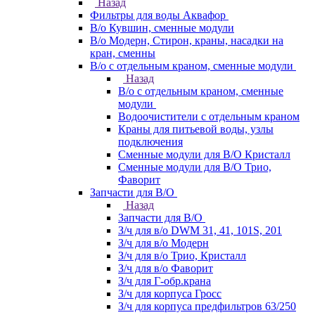
Назад
Фильтры для воды Аквафор
В/о Кувшин, сменные модули
В/о Модерн, Стирон, краны, насадки на
кран, сменны
В/о с отдельным краном, сменные модули
Назад
В/о с отдельным краном, сменные
модули
Водоочистители с отдельным краном
Краны для питьевой воды, узлы
подключения
Сменные модули для В/О Кристалл
Сменные модули для В/О Трио,
Фаворит
Запчасти для В/О
Назад
Запчасти для В/О
З/ч для в/о DWM 31, 41, 101S, 201
З/ч для в/о Модерн
З/ч для в/о Трио, Кристалл
З/ч для в/о Фаворит
З/ч для Г-обр.крана
З/ч для корпуса Гросс
З/ч для корпуса предфильтров 63/250