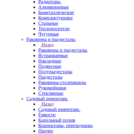
Радиаторы
Алюминиевые
Биметаллические
Комплектующие
Стальные
Теплоносители
Чугунные
Раковины и пьедесталы
Назад
Раковины и пьедесталы
Встраиваемые
Накладные
Подвесные
Полупьедесталы
Пьедесталы
Раковины-столешницы
Рукомойники
Стеклянные
Садовый инвентарь
Назад
Садовый инвентарь
Ёмкости
Капельный полив
Коннекторы, переходники
Прочее