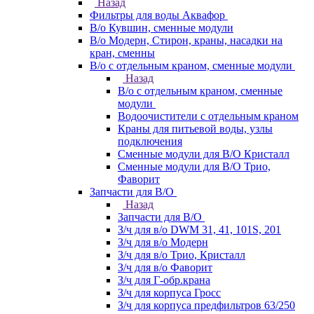
Назад
Фильтры для воды Аквафор
В/о Кувшин, сменные модули
В/о Модерн, Стирон, краны, насадки на
кран, сменны
В/о с отдельным краном, сменные модули
Назад
В/о с отдельным краном, сменные
модули
Водоочистители с отдельным краном
Краны для питьевой воды, узлы
подключения
Сменные модули для В/О Кристалл
Сменные модули для В/О Трио,
Фаворит
Запчасти для В/О
Назад
Запчасти для В/О
З/ч для в/о DWM 31, 41, 101S, 201
З/ч для в/о Модерн
З/ч для в/о Трио, Кристалл
З/ч для в/о Фаворит
З/ч для Г-обр.крана
З/ч для корпуса Гросс
З/ч для корпуса предфильтров 63/250