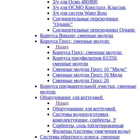
З/ч для Осмо 400/800
З/ч для ОСМО Кристалл, Классик
З/ч для систем Water Boss
Соединительные переходники
"Organic"
Соединительные переходники Organic
Корпуса Викинг, сменные модули
Корпуса Гросс, сменные модули
Назад
Корпуса Гросс, сменные модули
Корпуса предфильтров 63/250,
сменные модули
Сменные модули Гросс 10 "Миди"
Сменные модули Гросс 10 Миди
Сменные модули Гросс 20
Корпуса предварительной очистки, сменные
модули
Оборудование для коттеджей
Назад
Оборудование для коттеджей
Системы водоподготовки,
комплектующие, сорбенты, У
Сорбенты, соль таблетированная
Фильтры (системы умягчения воды)
Системы обратного осмоса, сменные