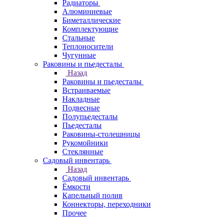
Радиаторы
Алюминиевые
Биметаллические
Комплектующие
Стальные
Теплоносители
Чугунные
Раковины и пьедесталы
Назад
Раковины и пьедесталы
Встраиваемые
Накладные
Подвесные
Полупьедесталы
Пьедесталы
Раковины-столешницы
Рукомойники
Стеклянные
Садовый инвентарь
Назад
Садовый инвентарь
Ёмкости
Капельный полив
Коннекторы, переходники
Прочее