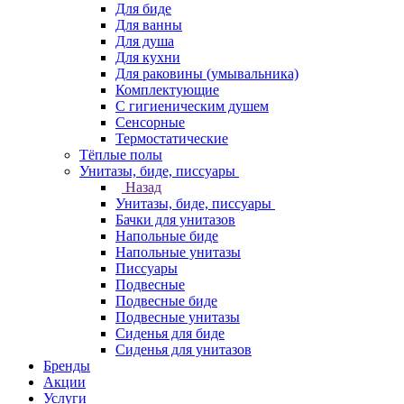
Для биде
Для ванны
Для душа
Для кухни
Для раковины (умывальника)
Комплектующие
С гигиеническим душем
Сенсорные
Термостатические
Тёплые полы
Унитазы, биде, писсуары
Назад
Унитазы, биде, писсуары
Бачки для унитазов
Напольные биде
Напольные унитазы
Писсуары
Подвесные
Подвесные биде
Подвесные унитазы
Сиденья для биде
Сиденья для унитазов
Бренды
Акции
Услуги