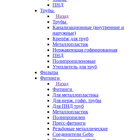
ПНД
Трубы
Назад
Трубы
Канализационные (внутренние и
наружные)
Крепёж для труб
Металлопластик
Нержавеющая гофрированная
ПНД
Полипропиленовые
Утеплитель для труб
Фильтра
Фитинги
Назад
Фитинги
Для металлопластика
Для нерж. гофр. трубы
Для ПНД труб
Металлопластик
Полипропилен
Пресс-фитинги
Резьбовые металлические
Соединители Gebo
Чугун, оцинк., сталь