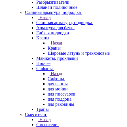
Разбрызгиватели
Шланги поливочные
Сливная арматура, подводка
Назад
Сливная арматура, подводка
Арматура для бачка
Гибкая подводка
Краны
Назад
Краны
Шаровые латунь и трёхходовые
Манжеты, прокладки
Прочее
Сифоны
Назад
Сифоны
для ванны
для мойки
для писсуаров
для поддона
для раковины
Трапы
Смесители
Назад
Смесители