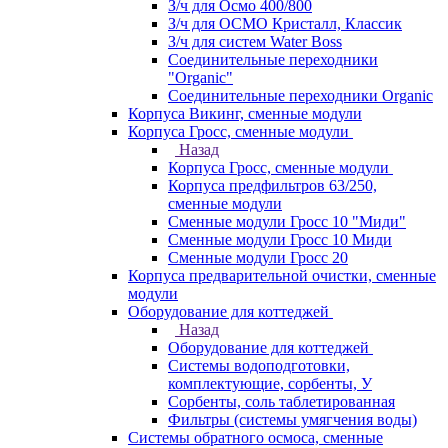
З/ч для Осмо 400/800
З/ч для ОСМО Кристалл, Классик
З/ч для систем Water Boss
Соединительные переходники
"Organic"
Соединительные переходники Organic
Корпуса Викинг, сменные модули
Корпуса Гросс, сменные модули
Назад
Корпуса Гросс, сменные модули
Корпуса предфильтров 63/250,
сменные модули
Сменные модули Гросс 10 "Миди"
Сменные модули Гросс 10 Миди
Сменные модули Гросс 20
Корпуса предварительной очистки, сменные
модули
Оборудование для коттеджей
Назад
Оборудование для коттеджей
Системы водоподготовки,
комплектующие, сорбенты, У
Сорбенты, соль таблетированная
Фильтры (системы умягчения воды)
Системы обратного осмоса, сменные