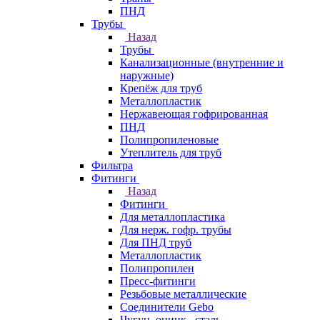
ПНД
Трубы
Назад
Трубы
Канализационные (внутренние и
наружные)
Крепёж для труб
Металлопластик
Нержавеющая гофрированная
ПНД
Полипропиленовые
Утеплитель для труб
Фильтра
Фитинги
Назад
Фитинги
Для металлопластика
Для нерж. гофр. трубы
Для ПНД труб
Металлопластик
Полипропилен
Пресс-фитинги
Резьбовые металлические
Соединители Gebo
Чугун, оцинк., сталь