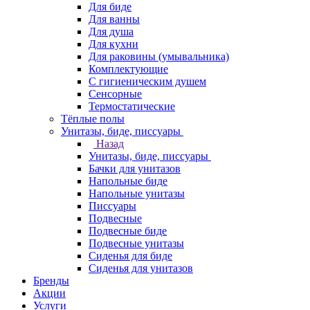
Для биде
Для ванны
Для душа
Для кухни
Для раковины (умывальника)
Комплектующие
С гигиеническим душем
Сенсорные
Термостатические
Тёплые полы
Унитазы, биде, писсуары
Назад
Унитазы, биде, писсуары
Бачки для унитазов
Напольные биде
Напольные унитазы
Писсуары
Подвесные
Подвесные биде
Подвесные унитазы
Сиденья для биде
Сиденья для унитазов
Бренды
Акции
Услуги