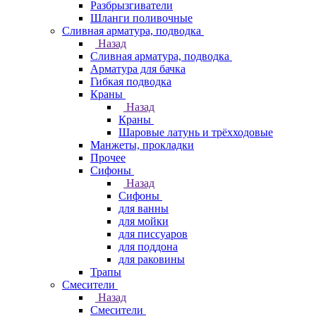
Разбрызгиватели
Шланги поливочные
Сливная арматура, подводка
Назад
Сливная арматура, подводка
Арматура для бачка
Гибкая подводка
Краны
Назад
Краны
Шаровые латунь и трёхходовые
Манжеты, прокладки
Прочее
Сифоны
Назад
Сифоны
для ванны
для мойки
для писсуаров
для поддона
для раковины
Трапы
Смесители
Назад
Смесители