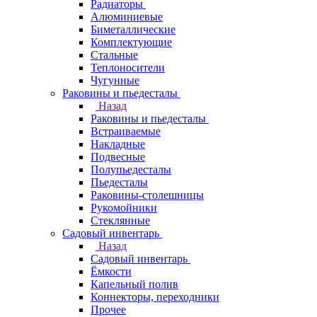
Радиаторы
Алюминиевые
Биметаллические
Комплектующие
Стальные
Теплоносители
Чугунные
Раковины и пьедесталы
Назад
Раковины и пьедесталы
Встраиваемые
Накладные
Подвесные
Полупьедесталы
Пьедесталы
Раковины-столешницы
Рукомойники
Стеклянные
Садовый инвентарь
Назад
Садовый инвентарь
Ёмкости
Капельный полив
Коннекторы, переходники
Прочее