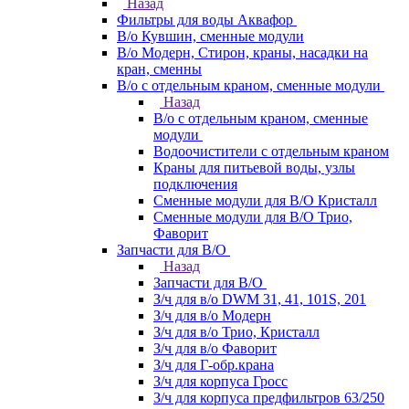
Назад
Фильтры для воды Аквафор
В/о Кувшин, сменные модули
В/о Модерн, Стирон, краны, насадки на
кран, сменны
В/о с отдельным краном, сменные модули
Назад
В/о с отдельным краном, сменные
модули
Водоочистители с отдельным краном
Краны для питьевой воды, узлы
подключения
Сменные модули для В/О Кристалл
Сменные модули для В/О Трио,
Фаворит
Запчасти для В/О
Назад
Запчасти для В/О
З/ч для в/о DWM 31, 41, 101S, 201
З/ч для в/о Модерн
З/ч для в/о Трио, Кристалл
З/ч для в/о Фаворит
З/ч для Г-обр.крана
З/ч для корпуса Гросс
З/ч для корпуса предфильтров 63/250