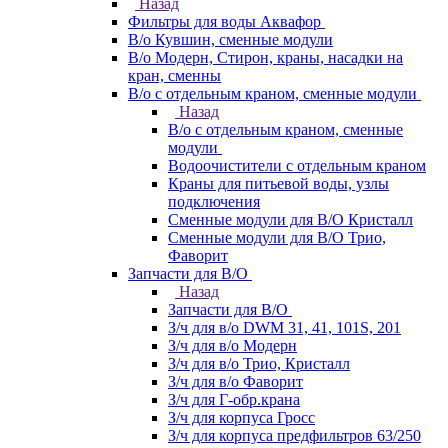
Назад
Фильтры для воды Аквафор
В/о Кувшин, сменные модули
В/о Модерн, Стирон, краны, насадки на
кран, сменны
В/о с отдельным краном, сменные модули
Назад
В/о с отдельным краном, сменные
модули
Водоочистители с отдельным краном
Краны для питьевой воды, узлы
подключения
Сменные модули для В/О Кристалл
Сменные модули для В/О Трио,
Фаворит
Запчасти для В/О
Назад
Запчасти для В/О
З/ч для в/о DWM 31, 41, 101S, 201
З/ч для в/о Модерн
З/ч для в/о Трио, Кристалл
З/ч для в/о Фаворит
З/ч для Г-обр.крана
З/ч для корпуса Гросс
З/ч для корпуса предфильтров 63/250