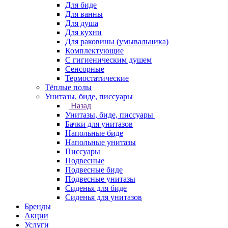
Для биде
Для ванны
Для душа
Для кухни
Для раковины (умывальника)
Комплектующие
С гигиеническим душем
Сенсорные
Термостатические
Тёплые полы
Унитазы, биде, писсуары
Назад
Унитазы, биде, писсуары
Бачки для унитазов
Напольные биде
Напольные унитазы
Писсуары
Подвесные
Подвесные биде
Подвесные унитазы
Сиденья для биде
Сиденья для унитазов
Бренды
Акции
Услуги