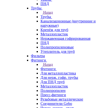
ПНД
Трубы
Назад
Трубы
Канализационные (внутренние и
наружные)
Крепёж для труб
Металлопластик
Нержавеющая гофрированная
ПНД
Полипропиленовые
Утеплитель для труб
Фильтра
Фитинги
Назад
Фитинги
Для металлопластика
Для нерж. гофр. трубы
Для ПНД труб
Металлопластик
Полипропилен
Пресс-фитинги
Резьбовые металлические
Соединители Gebo
Чугун, оцинк., сталь