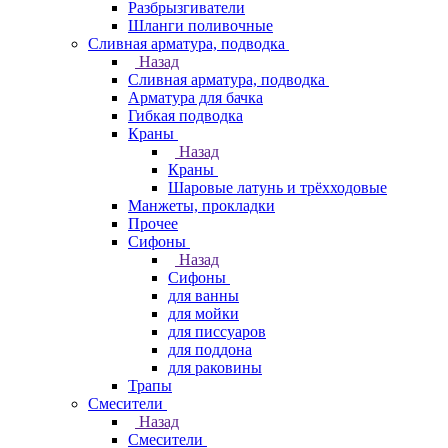
Разбрызгиватели
Шланги поливочные
Сливная арматура, подводка
Назад
Сливная арматура, подводка
Арматура для бачка
Гибкая подводка
Краны
Назад
Краны
Шаровые латунь и трёхходовые
Манжеты, прокладки
Прочее
Сифоны
Назад
Сифоны
для ванны
для мойки
для писсуаров
для поддона
для раковины
Трапы
Смесители
Назад
Смесители