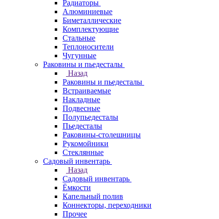
Радиаторы
Алюминиевые
Биметаллические
Комплектующие
Стальные
Теплоносители
Чугунные
Раковины и пьедесталы
Назад
Раковины и пьедесталы
Встраиваемые
Накладные
Подвесные
Полупьедесталы
Пьедесталы
Раковины-столешницы
Рукомойники
Стеклянные
Садовый инвентарь
Назад
Садовый инвентарь
Ёмкости
Капельный полив
Коннекторы, переходники
Прочее