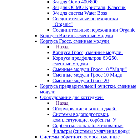
З/ч для Осмо 400/800
З/ч для ОСМО Кристалл, Классик
З/ч для систем Water Boss
Соединительные переходники
"Organic"
Соединительные переходники Organic
Корпуса Викинг, сменные модули
Корпуса Гросс, сменные модули
Назад
Корпуса Гросс, сменные модули
Корпуса предфильтров 63/250,
сменные модули
Сменные модули Гросс 10 "Миди"
Сменные модули Гросс 10 Миди
Сменные модули Гросс 20
Корпуса предварительной очистки, сменные
модули
Оборудование для коттеджей
Назад
Оборудование для коттеджей
Системы водоподготовки,
комплектующие, сорбенты, У
Сорбенты, соль таблетированная
Фильтры (системы умягчения воды)
Системы обратного осмоса, сменные