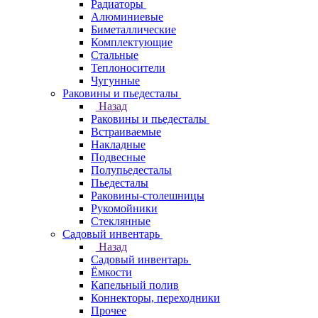
Радиаторы
Алюминиевые
Биметаллические
Комплектующие
Стальные
Теплоносители
Чугунные
Раковины и пьедесталы
Назад
Раковины и пьедесталы
Встраиваемые
Накладные
Подвесные
Полупьедесталы
Пьедесталы
Раковины-столешницы
Рукомойники
Стеклянные
Садовый инвентарь
Назад
Садовый инвентарь
Ёмкости
Капельный полив
Коннекторы, переходники
Прочее