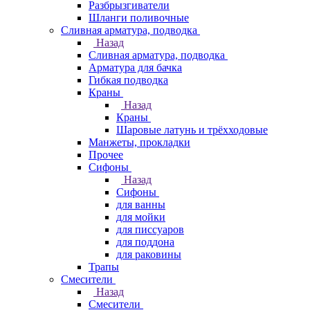
Разбрызгиватели
Шланги поливочные
Сливная арматура, подводка
Назад
Сливная арматура, подводка
Арматура для бачка
Гибкая подводка
Краны
Назад
Краны
Шаровые латунь и трёхходовые
Манжеты, прокладки
Прочее
Сифоны
Назад
Сифоны
для ванны
для мойки
для писсуаров
для поддона
для раковины
Трапы
Смесители
Назад
Смесители