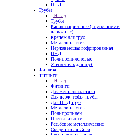
ПНД
Трубы
Назад
Трубы
Канализационные (внутренние и
наружные)
Крепёж для труб
Металлопластик
Нержавеющая гофрированная
ПНД
Полипропиленовые
Утеплитель для труб
Фильтра
Фитинги
Назад
Фитинги
Для металлопластика
Для нерж. гофр. трубы
Для ПНД труб
Металлопластик
Полипропилен
Пресс-фитинги
Резьбовые металлические
Соединители Gebo
Чугун, оцинк., сталь