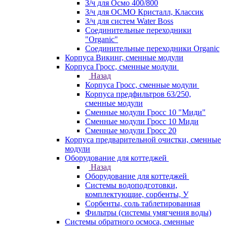
З/ч для Осмо 400/800
З/ч для ОСМО Кристалл, Классик
З/ч для систем Water Boss
Соединительные переходники
"Organic"
Соединительные переходники Organic
Корпуса Викинг, сменные модули
Корпуса Гросс, сменные модули
Назад
Корпуса Гросс, сменные модули
Корпуса предфильтров 63/250,
сменные модули
Сменные модули Гросс 10 "Миди"
Сменные модули Гросс 10 Миди
Сменные модули Гросс 20
Корпуса предварительной очистки, сменные
модули
Оборудование для коттеджей
Назад
Оборудование для коттеджей
Системы водоподготовки,
комплектующие, сорбенты, У
Сорбенты, соль таблетированная
Фильтры (системы умягчения воды)
Системы обратного осмоса, сменные