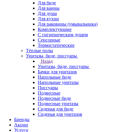
Для биде
Для ванны
Для душа
Для кухни
Для раковины (умывальника)
Комплектующие
С гигиеническим душем
Сенсорные
Термостатические
Тёплые полы
Унитазы, биде, писсуары
Назад
Унитазы, биде, писсуары
Бачки для унитазов
Напольные биде
Напольные унитазы
Писсуары
Подвесные
Подвесные биде
Подвесные унитазы
Сиденья для биде
Сиденья для унитазов
Бренды
Акции
Услуги