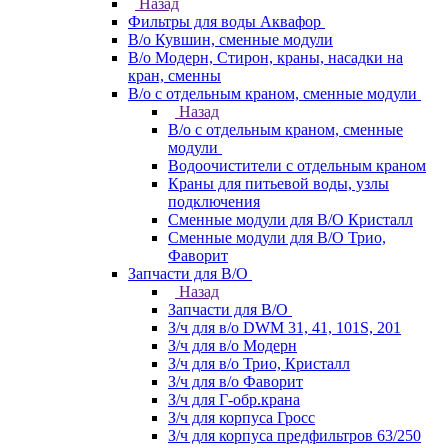
Назад
Фильтры для воды Аквафор
В/о Кувшин, сменные модули
В/о Модерн, Стирон, краны, насадки на
кран, сменны
В/о с отдельным краном, сменные модули
Назад
В/о с отдельным краном, сменные
модули
Водоочистители с отдельным краном
Краны для питьевой воды, узлы
подключения
Сменные модули для В/О Кристалл
Сменные модули для В/О Трио,
Фаворит
Запчасти для В/О
Назад
Запчасти для В/О
З/ч для в/о DWM 31, 41, 101S, 201
З/ч для в/о Модерн
З/ч для в/о Трио, Кристалл
З/ч для в/о Фаворит
З/ч для Г-обр.крана
З/ч для корпуса Гросс
З/ч для корпуса предфильтров 63/250