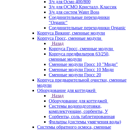
З/ч для Осмо 400/800
З/ч для ОСМО Кристалл, Классик
З/ч для систем Water Boss
Соединительные переходники
"Organic"
Соединительные переходники Organic
Корпуса Викинг, сменные модули
Корпуса Гросс, сменные модули
Назад
Корпуса Гросс, сменные модули
Корпуса предфильтров 63/250,
сменные модули
Сменные модули Гросс 10 "Миди"
Сменные модули Гросс 10 Миди
Сменные модули Гросс 20
Корпуса предварительной очистки, сменные
модули
Оборудование для коттеджей
Назад
Оборудование для коттеджей
Системы водоподготовки,
комплектующие, сорбенты, У
Сорбенты, соль таблетированная
Фильтры (системы умягчения воды)
Системы обратного осмоса, сменные