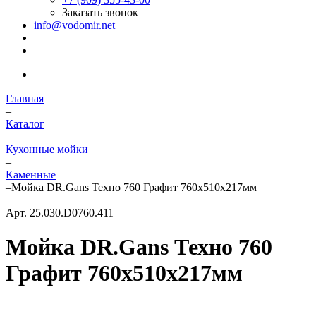
Заказать звонок
info@vodomir.net
Главная
–
Каталог
–
Кухонные мойки
–
Каменные
–
Мойка DR.Gans Техно 760 Графит 760х510х217мм
Арт.
25.030.D0760.411
Мойка DR.Gans Техно 760
Графит 760х510х217мм