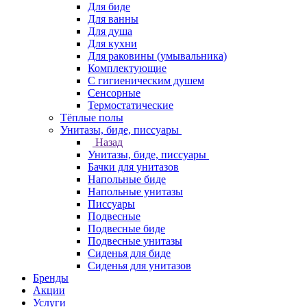
Для биде
Для ванны
Для душа
Для кухни
Для раковины (умывальника)
Комплектующие
С гигиеническим душем
Сенсорные
Термостатические
Тёплые полы
Унитазы, биде, писсуары
Назад
Унитазы, биде, писсуары
Бачки для унитазов
Напольные биде
Напольные унитазы
Писсуары
Подвесные
Подвесные биде
Подвесные унитазы
Сиденья для биде
Сиденья для унитазов
Бренды
Акции
Услуги