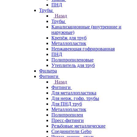
ПНД
Трубы
Назад
Трубы
Канализационные (внутренние и
наружные)
Крепёж для труб
Металлопластик
Нержавеющая гофрированная
ПНД
Полипропиленовые
Утеплитель для труб
Фильтра
Фитинги
Назад
Фитинги
Для металлопластика
Для нерж. гофр. трубы
Для ПНД труб
Металлопластик
Полипропилен
Пресс-фитинги
Резьбовые металлические
Соединители Gebo
Чугун, оцинк., сталь