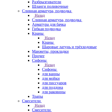
Разбрызгиватели
Шланги поливочные
Сливная арматура, подводка
Назад
Сливная арматура, подводка
Арматура для бачка
Гибкая подводка
Краны
Назад
Краны
Шаровые латунь и трёхходовые
Манжеты, прокладки
Прочее
Сифоны
Назад
Сифоны
для ванны
для мойки
для писсуаров
для поддона
для раковины
Трапы
Смесители
Назад
Смесители