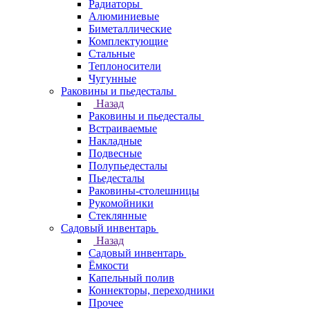
Радиаторы
Алюминиевые
Биметаллические
Комплектующие
Стальные
Теплоносители
Чугунные
Раковины и пьедесталы
Назад
Раковины и пьедесталы
Встраиваемые
Накладные
Подвесные
Полупьедесталы
Пьедесталы
Раковины-столешницы
Рукомойники
Стеклянные
Садовый инвентарь
Назад
Садовый инвентарь
Ёмкости
Капельный полив
Коннекторы, переходники
Прочее