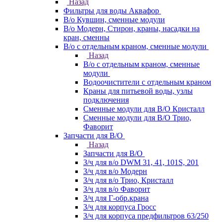
Назад
Фильтры для воды Аквафор
В/о Кувшин, сменные модули
В/о Модерн, Стирон, краны, насадки на
кран, сменны
В/о с отдельным краном, сменные модули
Назад
В/о с отдельным краном, сменные
модули
Водоочистители с отдельным краном
Краны для питьевой воды, узлы
подключения
Сменные модули для В/О Кристалл
Сменные модули для В/О Трио,
Фаворит
Запчасти для В/О
Назад
Запчасти для В/О
З/ч для в/о DWM 31, 41, 101S, 201
З/ч для в/о Модерн
З/ч для в/о Трио, Кристалл
З/ч для в/о Фаворит
З/ч для Г-обр.крана
З/ч для корпуса Гросс
З/ч для корпуса предфильтров 63/250