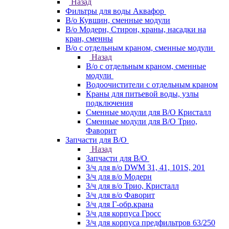
Назад
Фильтры для воды Аквафор
В/о Кувшин, сменные модули
В/о Модерн, Стирон, краны, насадки на
кран, сменны
В/о с отдельным краном, сменные модули
Назад
В/о с отдельным краном, сменные
модули
Водоочистители с отдельным краном
Краны для питьевой воды, узлы
подключения
Сменные модули для В/О Кристалл
Сменные модули для В/О Трио,
Фаворит
Запчасти для В/О
Назад
Запчасти для В/О
З/ч для в/о DWM 31, 41, 101S, 201
З/ч для в/о Модерн
З/ч для в/о Трио, Кристалл
З/ч для в/о Фаворит
З/ч для Г-обр.крана
З/ч для корпуса Гросс
З/ч для корпуса предфильтров 63/250