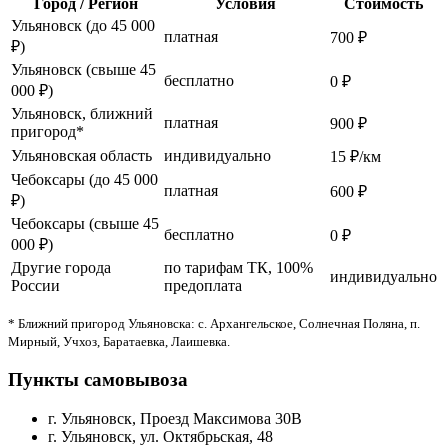
Город / Регион
Условия
Стоимость
Ульяновск (до 45 000
платная
700 ₽
₽)
Ульяновск (свыше 45
бесплатно
0 ₽
000 ₽)
Ульяновск, ближний
платная
900 ₽
пригород*
Ульяновская область
индивидуально
15 ₽/км
Чебоксары (до 45 000
платная
600 ₽
₽)
Чебоксары (свыше 45
бесплатно
0 ₽
000 ₽)
Другие города
по тарифам ТК, 100%
индивидуально
России
предоплата
* Ближний пригород Ульяновска: с. Архангельское, Солнечная Поляна, п.
Мирный, Учхоз, Баратаевка, Лаишевка.
Пункты самовывоза
г. Ульяновск, Проезд Максимова 30В
г. Ульяновск, ул. Октябрьская, 48