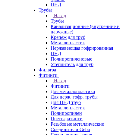
ПНД
Трубы
Назад
Трубы
Канализационные (внутренние и
наружные)
Крепёж для труб
Металлопластик
Нержавеющая гофрированная
ПНД
Полипропиленовые
Утеплитель для труб
Фильтра
Фитинги
Назад
Фитинги
Для металлопластика
Для нерж. гофр. трубы
Для ПНД труб
Металлопластик
Полипропилен
Пресс-фитинги
Резьбовые металлические
Соединители Gebo
Чугун, оцинк., сталь