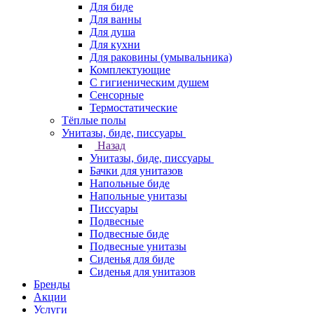
Для биде
Для ванны
Для душа
Для кухни
Для раковины (умывальника)
Комплектующие
С гигиеническим душем
Сенсорные
Термостатические
Тёплые полы
Унитазы, биде, писсуары
Назад
Унитазы, биде, писсуары
Бачки для унитазов
Напольные биде
Напольные унитазы
Писсуары
Подвесные
Подвесные биде
Подвесные унитазы
Сиденья для биде
Сиденья для унитазов
Бренды
Акции
Услуги