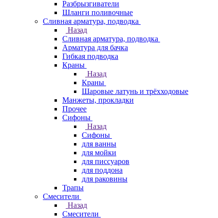
Разбрызгиватели
Шланги поливочные
Сливная арматура, подводка
Назад
Сливная арматура, подводка
Арматура для бачка
Гибкая подводка
Краны
Назад
Краны
Шаровые латунь и трёхходовые
Манжеты, прокладки
Прочее
Сифоны
Назад
Сифоны
для ванны
для мойки
для писсуаров
для поддона
для раковины
Трапы
Смесители
Назад
Смесители