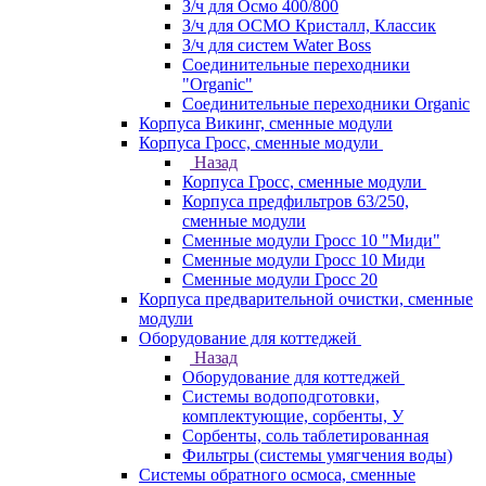
З/ч для Осмо 400/800
З/ч для ОСМО Кристалл, Классик
З/ч для систем Water Boss
Соединительные переходники
"Organic"
Соединительные переходники Organic
Корпуса Викинг, сменные модули
Корпуса Гросс, сменные модули
Назад
Корпуса Гросс, сменные модули
Корпуса предфильтров 63/250,
сменные модули
Сменные модули Гросс 10 "Миди"
Сменные модули Гросс 10 Миди
Сменные модули Гросс 20
Корпуса предварительной очистки, сменные
модули
Оборудование для коттеджей
Назад
Оборудование для коттеджей
Системы водоподготовки,
комплектующие, сорбенты, У
Сорбенты, соль таблетированная
Фильтры (системы умягчения воды)
Системы обратного осмоса, сменные