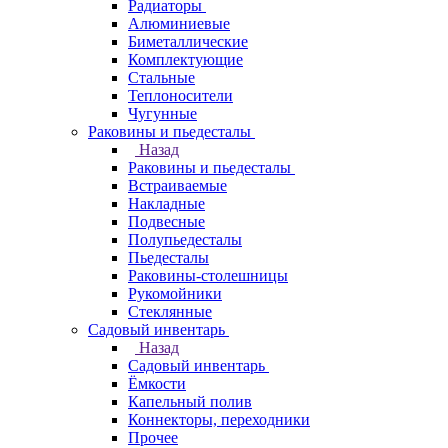
Радиаторы
Алюминиевые
Биметаллические
Комплектующие
Стальные
Теплоносители
Чугунные
Раковины и пьедесталы
Назад
Раковины и пьедесталы
Встраиваемые
Накладные
Подвесные
Полупьедесталы
Пьедесталы
Раковины-столешницы
Рукомойники
Стеклянные
Садовый инвентарь
Назад
Садовый инвентарь
Ёмкости
Капельный полив
Коннекторы, переходники
Прочее