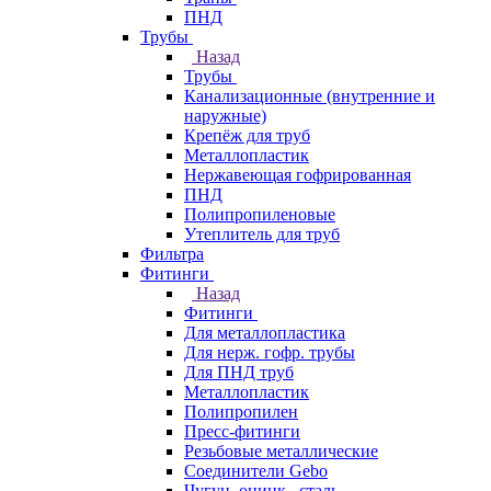
ПНД
Трубы
Назад
Трубы
Канализационные (внутренние и
наружные)
Крепёж для труб
Металлопластик
Нержавеющая гофрированная
ПНД
Полипропиленовые
Утеплитель для труб
Фильтра
Фитинги
Назад
Фитинги
Для металлопластика
Для нерж. гофр. трубы
Для ПНД труб
Металлопластик
Полипропилен
Пресс-фитинги
Резьбовые металлические
Соединители Gebo
Чугун, оцинк., сталь