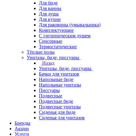
Для биде
Для ванны
Для душа
Для кухни
Для раковины (умывальника)
Комплектующие
С гигиеническим душем
Сенсорные
Термостатические
Тёплые полы
Унитазы, биде, писсуары
Назад
Унитазы, биде, писсуары
Бачки для унитазов
Напольные биде
Напольные унитазы
Писсуары
Подвесные
Подвесные биде
Подвесные унитазы
Сиденья для биде
Сиденья для унитазов
Бренды
Акции
Услуги