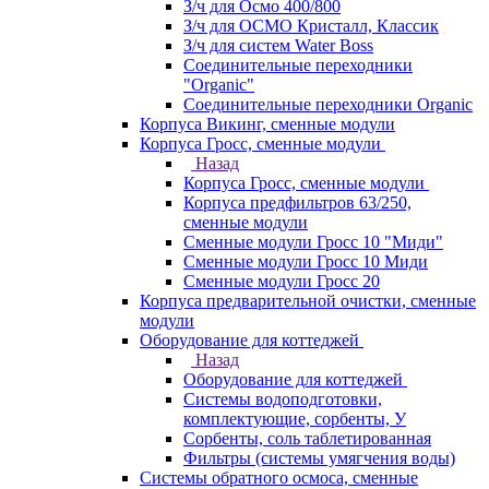
З/ч для Осмо 400/800
З/ч для ОСМО Кристалл, Классик
З/ч для систем Water Boss
Соединительные переходники
"Organic"
Соединительные переходники Organic
Корпуса Викинг, сменные модули
Корпуса Гросс, сменные модули
Назад
Корпуса Гросс, сменные модули
Корпуса предфильтров 63/250,
сменные модули
Сменные модули Гросс 10 "Миди"
Сменные модули Гросс 10 Миди
Сменные модули Гросс 20
Корпуса предварительной очистки, сменные
модули
Оборудование для коттеджей
Назад
Оборудование для коттеджей
Системы водоподготовки,
комплектующие, сорбенты, У
Сорбенты, соль таблетированная
Фильтры (системы умягчения воды)
Системы обратного осмоса, сменные