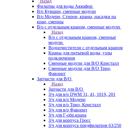
Назад
Фильтры для воды Аквафор
В/о Кувшин, сменные модули
В/о Модерн, Стирон, краны, насадки на
кран, сменны
В/о с отдельным краном, сменные модули
Назад
В/о с отдельным краном, сменные
модули
Водоочистители с отдельным краном
Краны для питьевой воды, узлы
подключения
Сменные модули для В/О Кристалл
Сменные модули для В/О Трио,
Фаворит
Запчасти для В/О
Назад
Запчасти для В/О
З/ч для в/о DWM 31, 41, 101S, 201
З/ч для в/о Модерн
З/ч для в/о Трио, Кристалл
З/ч для в/о Фаворит
З/ч для Г-обр.крана
З/ч для корпуса Гросс
З/ч для корпуса предфильтров 63/250