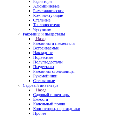
Радиаторы
Алюминиевые
Биметаллические
Комплектующие
Стальные
Теплоносители
Чугунные
Раковины и пьедесталы
Назад
Раковины и пьедесталы
Встраиваемые
Накладные
Подвесные
Полупьедесталы
Пьедесталы
Раковины-столешницы
Рукомойники
Стеклянные
Садовый инвентарь
Назад
Садовый инвентарь
Ёмкости
Капельный полив
Коннекторы, переходники
Прочее