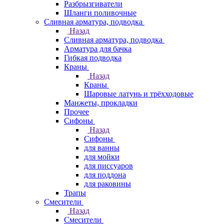
Разбрызгиватели
Шланги поливочные
Сливная арматура, подводка
Назад
Сливная арматура, подводка
Арматура для бачка
Гибкая подводка
Краны
Назад
Краны
Шаровые латунь и трёхходовые
Манжеты, прокладки
Прочее
Сифоны
Назад
Сифоны
для ванны
для мойки
для писсуаров
для поддона
для раковины
Трапы
Смесители
Назад
Смесители