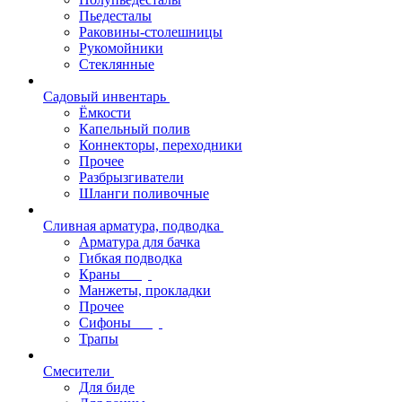
Пьедесталы
Раковины-столешницы
Рукомойники
Стеклянные
Садовый инвентарь
Ёмкости
Капельный полив
Коннекторы, переходники
Прочее
Разбрызгиватели
Шланги поливочные
Сливная арматура, подводка
Арматура для бачка
Гибкая подводка
Краны
Манжеты, прокладки
Прочее
Сифоны
Трапы
Смесители
Для биде