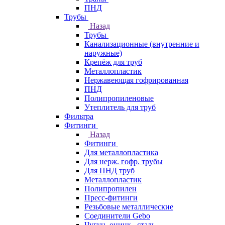
ПНД
Трубы
Назад
Трубы
Канализационные (внутренние и
наружные)
Крепёж для труб
Металлопластик
Нержавеющая гофрированная
ПНД
Полипропиленовые
Утеплитель для труб
Фильтра
Фитинги
Назад
Фитинги
Для металлопластика
Для нерж. гофр. трубы
Для ПНД труб
Металлопластик
Полипропилен
Пресс-фитинги
Резьбовые металлические
Соединители Gebo
Чугун, оцинк., сталь