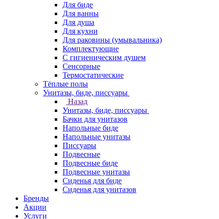
Для биде
Для ванны
Для душа
Для кухни
Для раковины (умывальника)
Комплектующие
С гигиеническим душем
Сенсорные
Термостатические
Тёплые полы
Унитазы, биде, писсуары
Назад
Унитазы, биде, писсуары
Бачки для унитазов
Напольные биде
Напольные унитазы
Писсуары
Подвесные
Подвесные биде
Подвесные унитазы
Сиденья для биде
Сиденья для унитазов
Бренды
Акции
Услуги