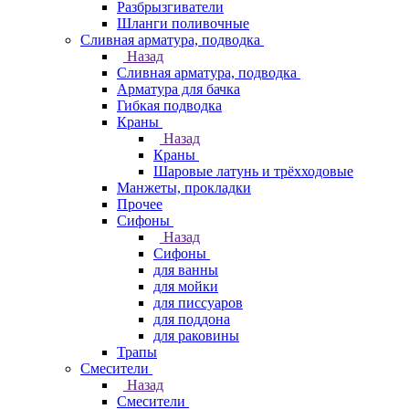
Разбрызгиватели
Шланги поливочные
Сливная арматура, подводка
Назад
Сливная арматура, подводка
Арматура для бачка
Гибкая подводка
Краны
Назад
Краны
Шаровые латунь и трёхходовые
Манжеты, прокладки
Прочее
Сифоны
Назад
Сифоны
для ванны
для мойки
для писсуаров
для поддона
для раковины
Трапы
Смесители
Назад
Смесители