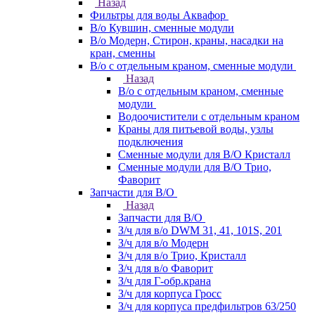
Назад
Фильтры для воды Аквафор
В/о Кувшин, сменные модули
В/о Модерн, Стирон, краны, насадки на
кран, сменны
В/о с отдельным краном, сменные модули
Назад
В/о с отдельным краном, сменные
модули
Водоочистители с отдельным краном
Краны для питьевой воды, узлы
подключения
Сменные модули для В/О Кристалл
Сменные модули для В/О Трио,
Фаворит
Запчасти для В/О
Назад
Запчасти для В/О
З/ч для в/о DWM 31, 41, 101S, 201
З/ч для в/о Модерн
З/ч для в/о Трио, Кристалл
З/ч для в/о Фаворит
З/ч для Г-обр.крана
З/ч для корпуса Гросс
З/ч для корпуса предфильтров 63/250