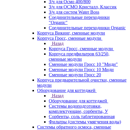
З/ч для Осмо 400/800
З/ч для ОСМО Кристалл, Классик
З/ч для систем Water Boss
Соединительные переходники
"Organic"
Соединительные переходники Organic
Корпуса Викинг, сменные модули
Корпуса Гросс, сменные модули
Назад
Корпуса Гросс, сменные модули
Корпуса предфильтров 63/250,
сменные модули
Сменные модули Гросс 10 "Миди"
Сменные модули Гросс 10 Миди
Сменные модули Гросс 20
Корпуса предварительной очистки, сменные
модули
Оборудование для коттеджей
Назад
Оборудование для коттеджей
Системы водоподготовки,
комплектующие, сорбенты, У
Сорбенты, соль таблетированная
Фильтры (системы умягчения воды)
Системы обратного осмоса, сменные