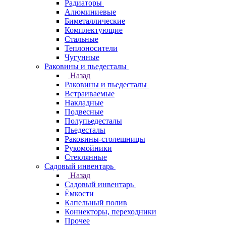
Радиаторы
Алюминиевые
Биметаллические
Комплектующие
Стальные
Теплоносители
Чугунные
Раковины и пьедесталы
Назад
Раковины и пьедесталы
Встраиваемые
Накладные
Подвесные
Полупьедесталы
Пьедесталы
Раковины-столешницы
Рукомойники
Стеклянные
Садовый инвентарь
Назад
Садовый инвентарь
Ёмкости
Капельный полив
Коннекторы, переходники
Прочее