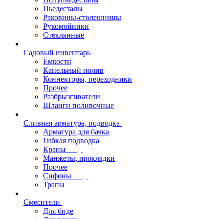
Пьедесталы
Раковины-столешницы
Рукомойники
Стеклянные
Садовый инвентарь
Ёмкости
Капельный полив
Коннекторы, переходники
Прочее
Разбрызгиватели
Шланги поливочные
Сливная арматура, подводка
Арматура для бачка
Гибкая подводка
Краны
Манжеты, прокладки
Прочее
Сифоны
Трапы
Смесители
Для биде