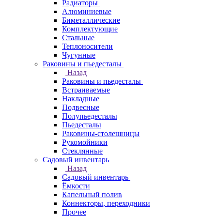
Радиаторы
Алюминиевые
Биметаллические
Комплектующие
Стальные
Теплоносители
Чугунные
Раковины и пьедесталы
Назад
Раковины и пьедесталы
Встраиваемые
Накладные
Подвесные
Полупьедесталы
Пьедесталы
Раковины-столешницы
Рукомойники
Стеклянные
Садовый инвентарь
Назад
Садовый инвентарь
Ёмкости
Капельный полив
Коннекторы, переходники
Прочее