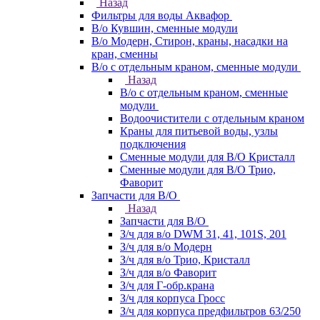
Назад
Фильтры для воды Аквафор
В/о Кувшин, сменные модули
В/о Модерн, Стирон, краны, насадки на
кран, сменны
В/о с отдельным краном, сменные модули
Назад
В/о с отдельным краном, сменные
модули
Водоочистители с отдельным краном
Краны для питьевой воды, узлы
подключения
Сменные модули для В/О Кристалл
Сменные модули для В/О Трио,
Фаворит
Запчасти для В/О
Назад
Запчасти для В/О
З/ч для в/о DWM 31, 41, 101S, 201
З/ч для в/о Модерн
З/ч для в/о Трио, Кристалл
З/ч для в/о Фаворит
З/ч для Г-обр.крана
З/ч для корпуса Гросс
З/ч для корпуса предфильтров 63/250