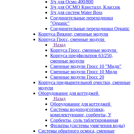
З/ч для Осмо 400/800
З/ч для ОСМО Кристалл, Классик
З/ч для систем Water Boss
Соединительные переходники
"Organic"
Соединительные переходники Organic
Корпуса Викинг, сменные модули
Корпуса Гросс, сменные модули
Назад
Корпуса Гросс, сменные модули
Корпуса предфильтров 63/250,
сменные модули
Сменные модули Гросс 10 "Миди"
Сменные модули Гросс 10 Миди
Сменные модули Гросс 20
Корпуса предварительной очистки, сменные
модули
Оборудование для коттеджей
Назад
Оборудование для коттеджей
Системы водоподготовки,
комплектующие, сорбенты, У
Сорбенты, соль таблетированная
Фильтры (системы умягчения воды)
Системы обратного осмоса, сменные