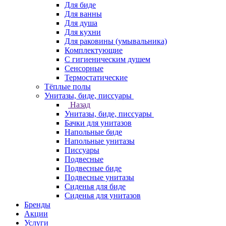
Для биде
Для ванны
Для душа
Для кухни
Для раковины (умывальника)
Комплектующие
С гигиеническим душем
Сенсорные
Термостатические
Тёплые полы
Унитазы, биде, писсуары
Назад
Унитазы, биде, писсуары
Бачки для унитазов
Напольные биде
Напольные унитазы
Писсуары
Подвесные
Подвесные биде
Подвесные унитазы
Сиденья для биде
Сиденья для унитазов
Бренды
Акции
Услуги