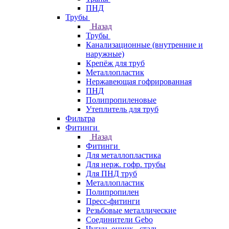
ПНД
Трубы
Назад
Трубы
Канализационные (внутренние и
наружные)
Крепёж для труб
Металлопластик
Нержавеющая гофрированная
ПНД
Полипропиленовые
Утеплитель для труб
Фильтра
Фитинги
Назад
Фитинги
Для металлопластика
Для нерж. гофр. трубы
Для ПНД труб
Металлопластик
Полипропилен
Пресс-фитинги
Резьбовые металлические
Соединители Gebo
Чугун, оцинк., сталь