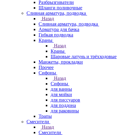
Разбрызгиватели
Шланги поливочные
Сливная арматура, подводка
Назад
Сливная арматура, подводка
Арматура для бачка
Гибкая подводка
Краны
Назад
Краны
Шаровые латунь и трёхходовые
Манжеты, прокладки
Прочее
Сифоны
Назад
Сифоны
для ванны
для мойки
для писсуаров
для поддона
для раковины
Трапы
Смесители
Назад
Смесители