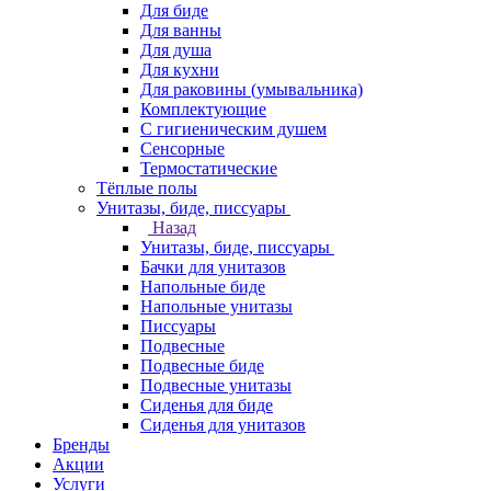
Для биде
Для ванны
Для душа
Для кухни
Для раковины (умывальника)
Комплектующие
С гигиеническим душем
Сенсорные
Термостатические
Тёплые полы
Унитазы, биде, писсуары
Назад
Унитазы, биде, писсуары
Бачки для унитазов
Напольные биде
Напольные унитазы
Писсуары
Подвесные
Подвесные биде
Подвесные унитазы
Сиденья для биде
Сиденья для унитазов
Бренды
Акции
Услуги