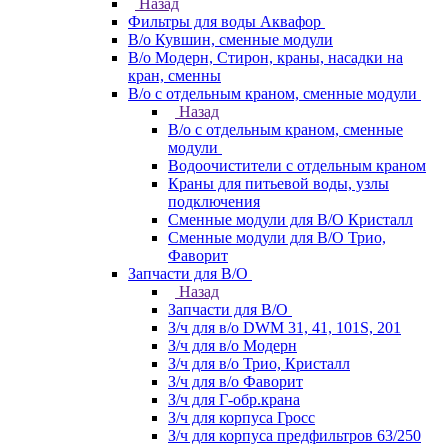
Назад
Фильтры для воды Аквафор
В/о Кувшин, сменные модули
В/о Модерн, Стирон, краны, насадки на
кран, сменны
В/о с отдельным краном, сменные модули
Назад
В/о с отдельным краном, сменные
модули
Водоочистители с отдельным краном
Краны для питьевой воды, узлы
подключения
Сменные модули для В/О Кристалл
Сменные модули для В/О Трио,
Фаворит
Запчасти для В/О
Назад
Запчасти для В/О
З/ч для в/о DWM 31, 41, 101S, 201
З/ч для в/о Модерн
З/ч для в/о Трио, Кристалл
З/ч для в/о Фаворит
З/ч для Г-обр.крана
З/ч для корпуса Гросс
З/ч для корпуса предфильтров 63/250