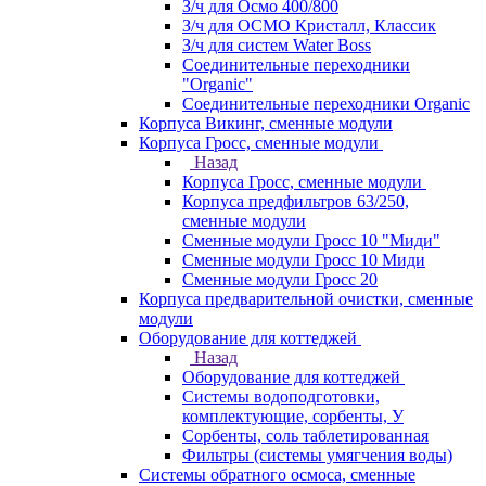
З/ч для Осмо 400/800
З/ч для ОСМО Кристалл, Классик
З/ч для систем Water Boss
Соединительные переходники
"Organic"
Соединительные переходники Organic
Корпуса Викинг, сменные модули
Корпуса Гросс, сменные модули
Назад
Корпуса Гросс, сменные модули
Корпуса предфильтров 63/250,
сменные модули
Сменные модули Гросс 10 "Миди"
Сменные модули Гросс 10 Миди
Сменные модули Гросс 20
Корпуса предварительной очистки, сменные
модули
Оборудование для коттеджей
Назад
Оборудование для коттеджей
Системы водоподготовки,
комплектующие, сорбенты, У
Сорбенты, соль таблетированная
Фильтры (системы умягчения воды)
Системы обратного осмоса, сменные