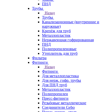
ПНД
Трубы
Назад
Трубы
Канализационные (внутренние и
наружные)
Крепёж для труб
Металлопластик
Нержавеющая гофрированная
ПНД
Полипропиленовые
Утеплитель для труб
Фильтра
Фитинги
Назад
Фитинги
Для металлопластика
Для нерж. гофр. трубы
Для ПНД труб
Металлопластик
Полипропилен
Пресс-фитинги
Резьбовые металлические
Соединители Gebo
Чугун, оцинк., сталь