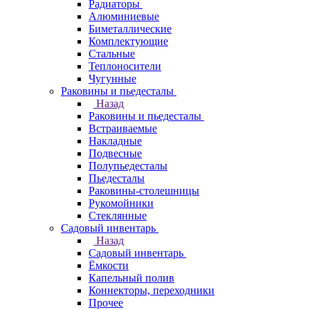
Радиаторы
Алюминиевые
Биметаллические
Комплектующие
Стальные
Теплоносители
Чугунные
Раковины и пьедесталы
Назад
Раковины и пьедесталы
Встраиваемые
Накладные
Подвесные
Полупьедесталы
Пьедесталы
Раковины-столешницы
Рукомойники
Стеклянные
Садовый инвентарь
Назад
Садовый инвентарь
Ёмкости
Капельный полив
Коннекторы, переходники
Прочее