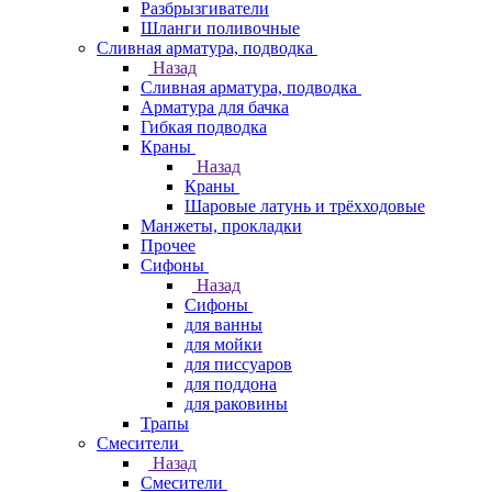
Разбрызгиватели
Шланги поливочные
Сливная арматура, подводка
Назад
Сливная арматура, подводка
Арматура для бачка
Гибкая подводка
Краны
Назад
Краны
Шаровые латунь и трёхходовые
Манжеты, прокладки
Прочее
Сифоны
Назад
Сифоны
для ванны
для мойки
для писсуаров
для поддона
для раковины
Трапы
Смесители
Назад
Смесители