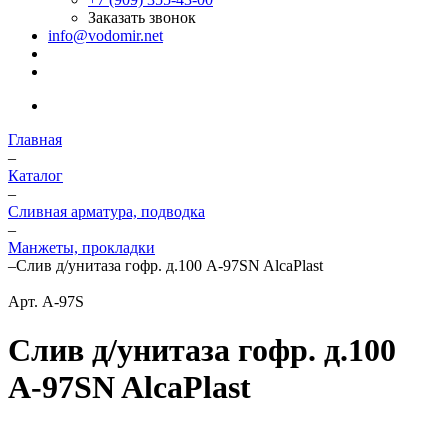
Заказать звонок
info@vodomir.net
Главная
–
Каталог
–
Сливная арматура, подводка
–
Манжеты, прокладки
–
Слив д/унитаза гофр. д.100 А-97SN AlcaPlast
Арт.
A-97S
Слив д/унитаза гофр. д.100
А-97SN AlcaPlast