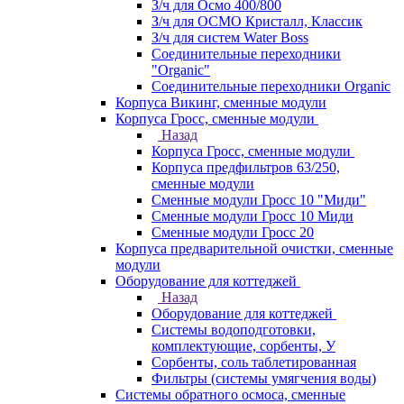
З/ч для Осмо 400/800
З/ч для ОСМО Кристалл, Классик
З/ч для систем Water Boss
Соединительные переходники
"Organic"
Соединительные переходники Organic
Корпуса Викинг, сменные модули
Корпуса Гросс, сменные модули
Назад
Корпуса Гросс, сменные модули
Корпуса предфильтров 63/250,
сменные модули
Сменные модули Гросс 10 "Миди"
Сменные модули Гросс 10 Миди
Сменные модули Гросс 20
Корпуса предварительной очистки, сменные
модули
Оборудование для коттеджей
Назад
Оборудование для коттеджей
Системы водоподготовки,
комплектующие, сорбенты, У
Сорбенты, соль таблетированная
Фильтры (системы умягчения воды)
Системы обратного осмоса, сменные