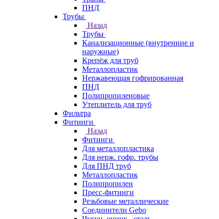
ПНД
Трубы
Назад
Трубы
Канализационные (внутренние и
наружные)
Крепёж для труб
Металлопластик
Нержавеющая гофрированная
ПНД
Полипропиленовые
Утеплитель для труб
Фильтра
Фитинги
Назад
Фитинги
Для металлопластика
Для нерж. гофр. трубы
Для ПНД труб
Металлопластик
Полипропилен
Пресс-фитинги
Резьбовые металлические
Соединители Gebo
Чугун, оцинк., сталь