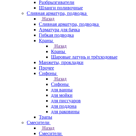
Разбрызгиватели
Шланги поливочные
Сливная арматура, подводка
Назад
Сливная арматура, подводка
Арматура для бачка
Гибкая подводка
Краны
Назад
Краны
Шаровые латунь и трёхходовые
Манжеты, прокладки
Прочее
Сифоны
Назад
Сифоны
для ванны
для мойки
для писсуаров
для поддона
для раковины
Трапы
Смесители
Назад
Смесители