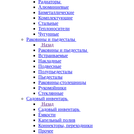
Радиаторы
Алюминиевые
Биметаллические
Комплектующие
Стальные
Теплоносители
Чугунные
Раковины и пьедесталы
Назад
Раковины и пьедесталы
Встраиваемые
Накладные
Подвесные
Полупьедесталы
Пьедесталы
Раковины-столешницы
Рукомойники
Стеклянные
Садовый инвентарь
Назад
Садовый инвентарь
Ёмкости
Капельный полив
Коннекторы, переходники
Прочее