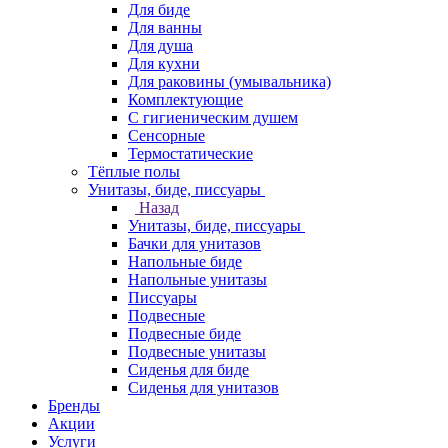
Для биде
Для ванны
Для душа
Для кухни
Для раковины (умывальника)
Комплектующие
С гигиеническим душем
Сенсорные
Термостатические
Тёплые полы
Унитазы, биде, писсуары
Назад
Унитазы, биде, писсуары
Бачки для унитазов
Напольные биде
Напольные унитазы
Писсуары
Подвесные
Подвесные биде
Подвесные унитазы
Сиденья для биде
Сиденья для унитазов
Бренды
Акции
Услуги