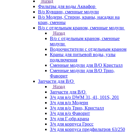
Назад
Фильтры для воды Аквафор
В/о Кувшин, сменные модули
В/о Модерн, Стирон, краны, насадки на
кран, сменны
В/о с отдельным краном, сменные модули
Назад
В/о с отдельным краном, сменные
модули
Водоочистители с отдельным краном
Краны для питьевой воды, узлы
подключения
Сменные модули для В/О Кристалл
Сменные модули для В/О Трио,
Фаворит
Запчасти для В/О
Назад
Запчасти для В/О
З/ч для в/о DWM 31, 41, 101S, 201
З/ч для в/о Модерн
З/ч для в/о Трио, Кристалл
З/ч для в/о Фаворит
З/ч для Г-обр.крана
З/ч для корпуса Гросс
З/ч для корпуса предфильтров 63/250