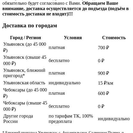
обязательно будет согласовано с Вами.
Обращаем Ваше
внимание, доставка осуществляется до подъезда (подъём в
стоимость доставки не входит)!!!
Доставка по городам
Город / Регион
Условия
Стоимость
Ульяновск (до 45 000
платная
700 ₽
₽)
Ульяновск (свыше 45
бесплатно
0 ₽
000 ₽)
Ульяновск, ближний
платная
900 ₽
пригород*
Ульяновская область
индивидуально
15 ₽/км
Чебоксары (до 45 000
платная
600 ₽
₽)
Чебоксары (свыше 45
бесплатно
0 ₽
000 ₽)
Другие города
по тарифам ТК, 100%
индивидуально
России
предоплата
* Ближний пригород Ульяновска: с. Архангельское, Солнечная Поляна, п.