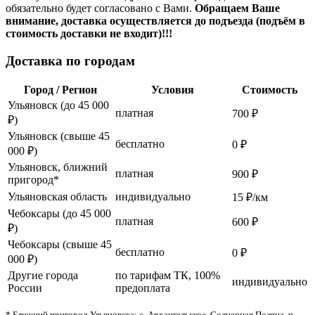
обязательно будет согласовано с Вами.
Обращаем Ваше
внимание, доставка осуществляется до подъезда (подъём в
стоимость доставки не входит)!!!
Доставка по городам
Город / Регион
Условия
Стоимость
Ульяновск (до 45 000
платная
700 ₽
₽)
Ульяновск (свыше 45
бесплатно
0 ₽
000 ₽)
Ульяновск, ближний
платная
900 ₽
пригород*
Ульяновская область
индивидуально
15 ₽/км
Чебоксары (до 45 000
платная
600 ₽
₽)
Чебоксары (свыше 45
бесплатно
0 ₽
000 ₽)
Другие города
по тарифам ТК, 100%
индивидуально
России
предоплата
* Ближний пригород Ульяновска: с. Архангельское, Солнечная Поляна, п.