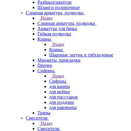
Разбрызгиватели
Шланги поливочные
Сливная арматура, подводка
Назад
Сливная арматура, подводка
Арматура для бачка
Гибкая подводка
Краны
Назад
Краны
Шаровые латунь и трёхходовые
Манжеты, прокладки
Прочее
Сифоны
Назад
Сифоны
для ванны
для мойки
для писсуаров
для поддона
для раковины
Трапы
Смесители
Назад
Смесители