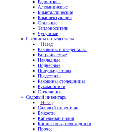
Радиаторы
Алюминиевые
Биметаллические
Комплектующие
Стальные
Теплоносители
Чугунные
Раковины и пьедесталы
Назад
Раковины и пьедесталы
Встраиваемые
Накладные
Подвесные
Полупьедесталы
Пьедесталы
Раковины-столешницы
Рукомойники
Стеклянные
Садовый инвентарь
Назад
Садовый инвентарь
Ёмкости
Капельный полив
Коннекторы, переходники
Прочее