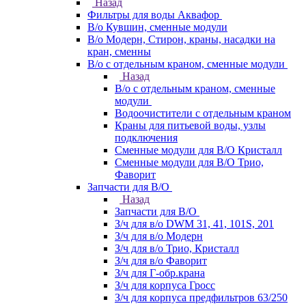
Назад
Фильтры для воды Аквафор
В/о Кувшин, сменные модули
В/о Модерн, Стирон, краны, насадки на
кран, сменны
В/о с отдельным краном, сменные модули
Назад
В/о с отдельным краном, сменные
модули
Водоочистители с отдельным краном
Краны для питьевой воды, узлы
подключения
Сменные модули для В/О Кристалл
Сменные модули для В/О Трио,
Фаворит
Запчасти для В/О
Назад
Запчасти для В/О
З/ч для в/о DWM 31, 41, 101S, 201
З/ч для в/о Модерн
З/ч для в/о Трио, Кристалл
З/ч для в/о Фаворит
З/ч для Г-обр.крана
З/ч для корпуса Гросс
З/ч для корпуса предфильтров 63/250