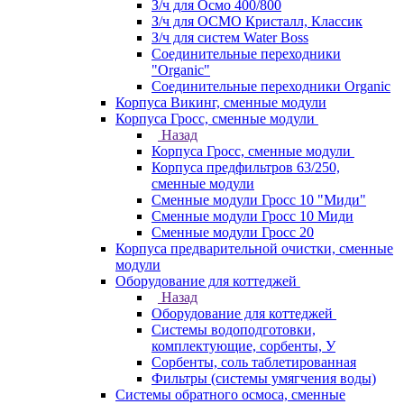
З/ч для Осмо 400/800
З/ч для ОСМО Кристалл, Классик
З/ч для систем Water Boss
Соединительные переходники
"Organic"
Соединительные переходники Organic
Корпуса Викинг, сменные модули
Корпуса Гросс, сменные модули
Назад
Корпуса Гросс, сменные модули
Корпуса предфильтров 63/250,
сменные модули
Сменные модули Гросс 10 "Миди"
Сменные модули Гросс 10 Миди
Сменные модули Гросс 20
Корпуса предварительной очистки, сменные
модули
Оборудование для коттеджей
Назад
Оборудование для коттеджей
Системы водоподготовки,
комплектующие, сорбенты, У
Сорбенты, соль таблетированная
Фильтры (системы умягчения воды)
Системы обратного осмоса, сменные