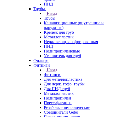
ПНД
Трубы
Назад
Трубы
Канализационные (внутренние и
наружные)
Крепёж для труб
Металлопластик
Нержавеющая гофрированная
ПНД
Полипропиленовые
Утеплитель для труб
Фильтра
Фитинги
Назад
Фитинги
Для металлопластика
Для нерж. гофр. трубы
Для ПНД труб
Металлопластик
Полипропилен
Пресс-фитинги
Резьбовые металлические
Соединители Gebo
Чугун, оцинк., сталь