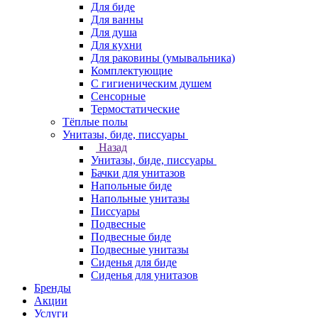
Для биде
Для ванны
Для душа
Для кухни
Для раковины (умывальника)
Комплектующие
С гигиеническим душем
Сенсорные
Термостатические
Тёплые полы
Унитазы, биде, писсуары
Назад
Унитазы, биде, писсуары
Бачки для унитазов
Напольные биде
Напольные унитазы
Писсуары
Подвесные
Подвесные биде
Подвесные унитазы
Сиденья для биде
Сиденья для унитазов
Бренды
Акции
Услуги