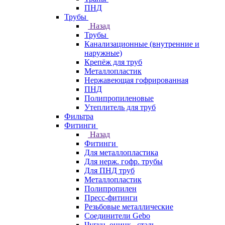
ПНД
Трубы
Назад
Трубы
Канализационные (внутренние и
наружные)
Крепёж для труб
Металлопластик
Нержавеющая гофрированная
ПНД
Полипропиленовые
Утеплитель для труб
Фильтра
Фитинги
Назад
Фитинги
Для металлопластика
Для нерж. гофр. трубы
Для ПНД труб
Металлопластик
Полипропилен
Пресс-фитинги
Резьбовые металлические
Соединители Gebo
Чугун, оцинк., сталь