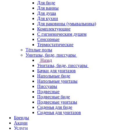
Для биде
Для ванны
Для душа
Для кухни
Для раковины (умывальника)
Комплектующие
С гигиеническим душем
Сенсорные
Термостатические
Тёплые полы
Унитазы, биде, писсуары
Назад
Унитазы, биде, писсуары
Бачки для унитазов
Напольные биде
Напольные унитазы
Писсуары
Подвесные
Подвесные биде
Подвесные унитазы
Сиденья для биде
Сиденья для унитазов
Бренды
Акции
Услуги