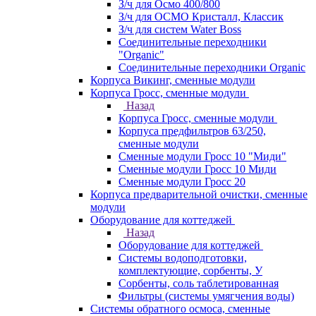
З/ч для Осмо 400/800
З/ч для ОСМО Кристалл, Классик
З/ч для систем Water Boss
Соединительные переходники
"Organic"
Соединительные переходники Organic
Корпуса Викинг, сменные модули
Корпуса Гросс, сменные модули
Назад
Корпуса Гросс, сменные модули
Корпуса предфильтров 63/250,
сменные модули
Сменные модули Гросс 10 "Миди"
Сменные модули Гросс 10 Миди
Сменные модули Гросс 20
Корпуса предварительной очистки, сменные
модули
Оборудование для коттеджей
Назад
Оборудование для коттеджей
Системы водоподготовки,
комплектующие, сорбенты, У
Сорбенты, соль таблетированная
Фильтры (системы умягчения воды)
Системы обратного осмоса, сменные