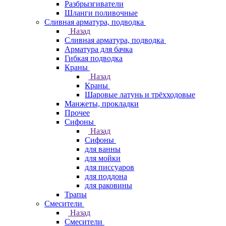
Разбрызгиватели
Шланги поливочные
Сливная арматура, подводка
Назад
Сливная арматура, подводка
Арматура для бачка
Гибкая подводка
Краны
Назад
Краны
Шаровые латунь и трёхходовые
Манжеты, прокладки
Прочее
Сифоны
Назад
Сифоны
для ванны
для мойки
для писсуаров
для поддона
для раковины
Трапы
Смесители
Назад
Смесители