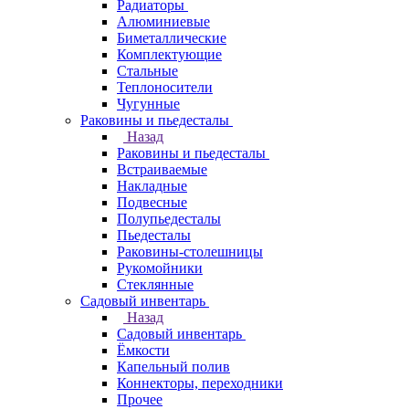
Радиаторы
Алюминиевые
Биметаллические
Комплектующие
Стальные
Теплоносители
Чугунные
Раковины и пьедесталы
Назад
Раковины и пьедесталы
Встраиваемые
Накладные
Подвесные
Полупьедесталы
Пьедесталы
Раковины-столешницы
Рукомойники
Стеклянные
Садовый инвентарь
Назад
Садовый инвентарь
Ёмкости
Капельный полив
Коннекторы, переходники
Прочее