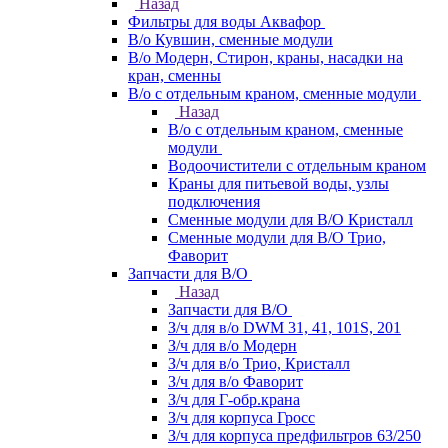
Назад
Фильтры для воды Аквафор
В/о Кувшин, сменные модули
В/о Модерн, Стирон, краны, насадки на
кран, сменны
В/о с отдельным краном, сменные модули
Назад
В/о с отдельным краном, сменные
модули
Водоочистители с отдельным краном
Краны для питьевой воды, узлы
подключения
Сменные модули для В/О Кристалл
Сменные модули для В/О Трио,
Фаворит
Запчасти для В/О
Назад
Запчасти для В/О
З/ч для в/о DWM 31, 41, 101S, 201
З/ч для в/о Модерн
З/ч для в/о Трио, Кристалл
З/ч для в/о Фаворит
З/ч для Г-обр.крана
З/ч для корпуса Гросс
З/ч для корпуса предфильтров 63/250